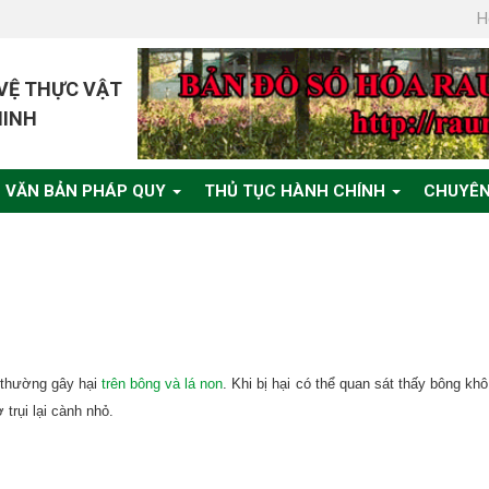
H
 VỆ THỰC VẬT
MINH
VĂN BẢN PHÁP QUY
THỦ TỤC HÀNH CHÍNH
CHUYÊN
y thường gây hại
trên bông và lá non
. Khi bị hại có thể quan sát thấy bông khô
 trụi lại cành nhỏ.