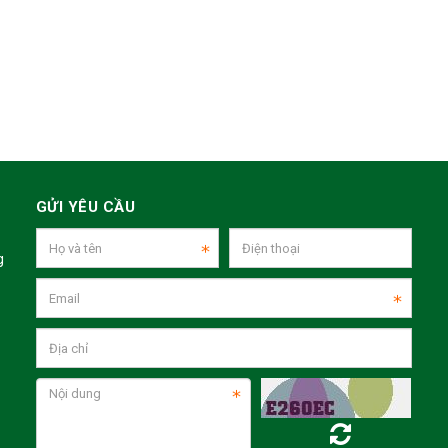
GỬI YÊU CẦU
g