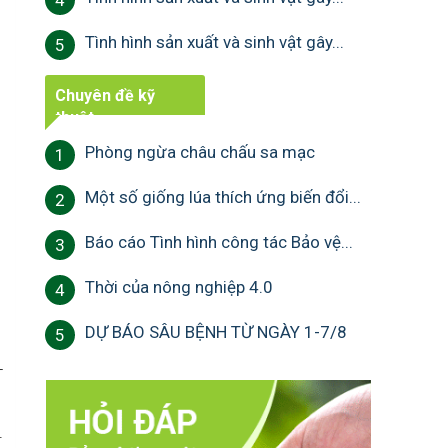
4
Tình hình sản xuất và sinh vật gây...
5
Chuyên đề kỹ
thuật
Phòng ngừa châu chấu sa mạc
1
Một số giống lúa thích ứng biến đổi...
2
Báo cáo Tình hình công tác Bảo vệ...
3
Thời của nông nghiệp 4.0
4
DỰ BÁO SÂU BỆNH TỪ NGÀY 1-7/8
5
-
.