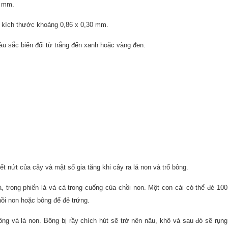
4 mm.
, kích thước khoảng 0,86 x 0,30 mm.
 màu sắc biến đổi từ trắng đến xanh hoặc vàng đen.
t nứt của cây và mật số gia tăng khi cây ra lá non và trổ bông.
, trong phiến lá và cả trong cuống của chồi non. Một con cái có thể đẻ 100
hồi non hoặc bông để đẻ trứng.
ng và lá non. Bông bị rầy chích hút sẽ trở nên nâu, khô và sau đó sẽ rụng