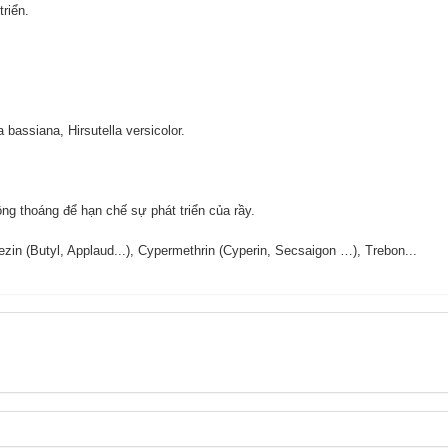
triển.
a bassiana, Hirsutella versicolor.
hông thoáng để hạn chế sự phát triển của rầy.
ezin (Butyl, Applaud...), Cypermethrin (Cyperin, Secsaigon …), Trebon...