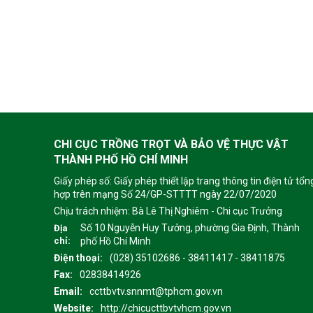
CHI CỤC TRỒNG TRỌT VÀ BẢO VỆ THỰC VẬT
THÀNH PHỐ HỒ CHÍ MINH
Giấy phép số: Giấy phép thiết lập trang thông tin điện tử tổn
hợp trên mạng Số 24/GP-STTTT ngày 22/07/2020
Chịu trách nhiệm:
Bà Lê Thị Nghiêm - Chi cục Trưởng
Số 10 Nguyễn Huy Tưởng, phường Gia Định, Thành
Địa
chỉ:
phố Hồ Chí Minh
Điện thoại:
(028) 35102686 - 38411417 - 38411875
Fax:
02838414926
Email:
ccttbvtv.snnmt@tphcm.gov.vn
Website:
http://chicucttbvtvhcm.gov.vn