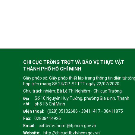
CHI CỤC TRỒNG TRỌT VÀ BẢO VỆ THỰC VẬT
THÀNH PHỐ HỒ CHÍ MINH
Giấy phép số: Giấy phép thiết lập trang thông tin điện tử tổn
hợp trên mạng Số 24/GP-STTTT ngày 22/07/2020
Chịu trách nhiệm:
Bà Lê Thị Nghiêm - Chi cục Trưởng
Số 10 Nguyễn Huy Tưởng, phường Gia Định, Thành
Địa
chỉ:
phố Hồ Chí Minh
Điện thoại:
(028) 35102686 - 38411417 - 38411875
Fax:
02838414926
Email:
ccttbvtv.snnmt@tphcm.gov.vn
Website:
http://chicucttbvtvhcm.gov.vn