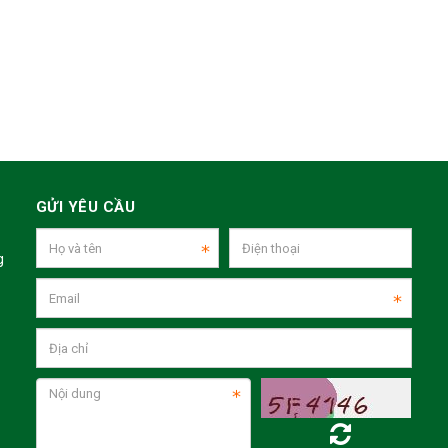
GỬI YÊU CẦU
g