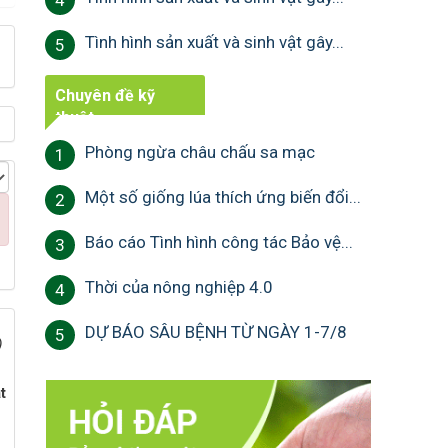
4
Tình hình sản xuất và sinh vật gây...
5
Chuyên đề kỹ
thuật
Phòng ngừa châu chấu sa mạc
1
Một số giống lúa thích ứng biến đổi...
2
Báo cáo Tình hình công tác Bảo vệ...
3
Thời của nông nghiệp 4.0
4
DỰ BÁO SÂU BỆNH TỪ NGÀY 1-7/8
5
)
t