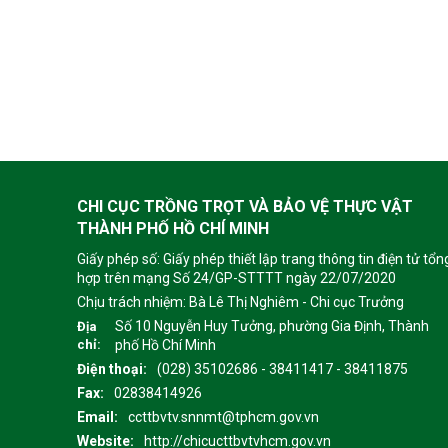
CHI CỤC TRỒNG TRỌT VÀ BẢO VỆ THỰC VẬT
THÀNH PHỐ HỒ CHÍ MINH
Giấy phép số: Giấy phép thiết lập trang thông tin điện tử tổn
hợp trên mạng Số 24/GP-STTTT ngày 22/07/2020
Chịu trách nhiệm:
Bà Lê Thị Nghiêm - Chi cục Trưởng
Số 10 Nguyễn Huy Tưởng, phường Gia Định, Thành
Địa
chỉ:
phố Hồ Chí Minh
Điện thoại:
(028) 35102686 - 38411417 - 38411875
Fax:
02838414926
Email:
ccttbvtv.snnmt@tphcm.gov.vn
Website:
http://chicucttbvtvhcm.gov.vn