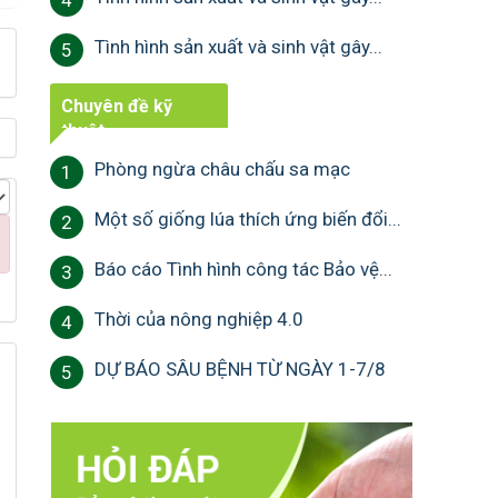
4
Tình hình sản xuất và sinh vật gây...
5
Chuyên đề kỹ
thuật
Phòng ngừa châu chấu sa mạc
1
Một số giống lúa thích ứng biến đổi...
2
Báo cáo Tình hình công tác Bảo vệ...
3
Thời của nông nghiệp 4.0
4
DỰ BÁO SÂU BỆNH TỪ NGÀY 1-7/8
5