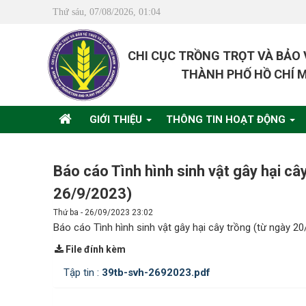
Thứ sáu, 07/08/2026, 01:04
CHI CỤC TRỒNG TRỌT VÀ BẢO
THÀNH PHỐ HỒ CHÍ 
GIỚI THIỆU
THÔNG TIN HOẠT ĐỘNG
Báo cáo Tình hình sinh vật gây hại c
26/9/2023)
Thứ ba - 26/09/2023 23:02
Báo cáo Tình hình sinh vật gây hại cây trồng (từ ngày 
File đính kèm
Tập tin :
39tb-svh-2692023.pdf