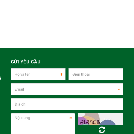
GỬI YÊU CẦU
g