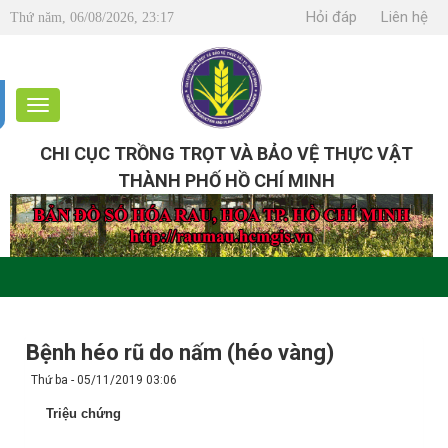
Hỏi đáp
Liên hệ
Thứ năm, 06/08/2026, 23:17
CHI CỤC TRỒNG TRỌT VÀ BẢO VỆ THỰC VẬT
THÀNH PHỐ HỒ CHÍ MINH
Bệnh héo rũ do nấm (héo vàng)
Thứ ba - 05/11/2019 03:06
Triệu chứng