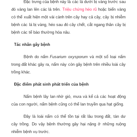
Đặc trưng của bệnh này là các lá dưới bị vàng trước sau
đó vàng lan lên các lá trên.
Triệu chứng héo rũ
hoặc biến vàng
có thể xuất hiện một vài cành trên cây hay cả cây, cây bị nhiễm
bệnh các lá bị vàng, héo sau đó cây chết, cắt ngang thân cây bị
bệnh các tế bào thường hóa nâu.
Tác nhân gây bệnh
Bệnh do nấm
Fusarium oxysporum
và một số loại nấm
trong đất khác gây ra, nấm này còn gây bệnh trên nhiều loài cây
trồng khác.
Đặc điểm phát sinh phát triển của bệnh
Nấm bệnh lây lan nhờ gió, mưa và kể cả các hoạt động
của con người, nấm bệnh cũng có thể lan truyền qua hạt giống.
Đây là loài nấm có thể tồn tại rất lâu trong đất, tàn dư
cây trồng. Do vậy bệnh thường gây hại nặng ở những ruộng
nhiễm bệnh vụ trước.