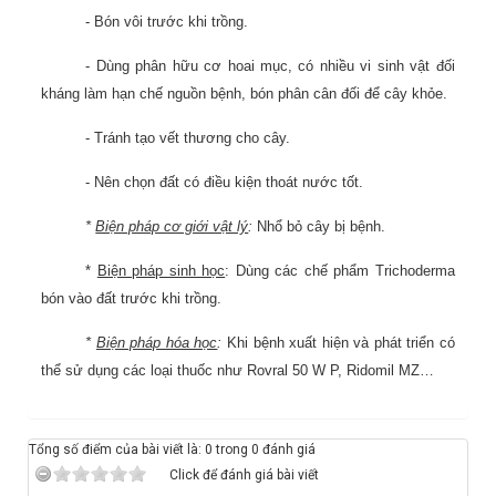
- Bón vôi trước khi trồng.
- Dùng phân hữu cơ hoai mục, có nhiều vi sinh vật đối
kháng làm hạn chế nguồn bệnh, bón phân cân đối để cây khỏe.
- Tránh tạo vết thương cho cây.
- Nên chọn đất có điều kiện thoát nước tốt.
*
Biện pháp cơ giới vật lý
:
Nhổ bỏ cây bị bệnh.
*
Biện pháp sinh học
: Dùng các chế phẩm Trichoderma
bón vào đất trước khi trồng.
*
Biện pháp hóa học
:
Khi bệnh xuất hiện và phát triển có
thể sử dụng các loại thuốc như Rovral 50 W P, Ridomil MZ…
Tổng số điểm của bài viết là: 0 trong 0 đánh giá
Click để đánh giá bài viết