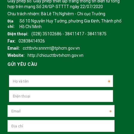
Giấy phép số: Giấy phép thiết lập trang thông tin điện tử tổng
hợp trên mạng Số 24/GP-STTTT ngày 22/07/2020
Chịu trách nhiệm:
Bà Lê Thị Nghiêm - Chi cục Trưởng
Số 10 Nguyễn Huy Tưởng, phường Gia Định, Thành phố
Địa
chỉ:
Hồ Chí Minh
Điện thoại:
(028) 35102686 - 38411417 - 38411875
Fax:
02838414926
Email:
ccttbvtv.snnmt@tphcm.gov.vn
Website:
http://chicucttbvtvhcm.gov.vn
GỬI YÊU CẦU