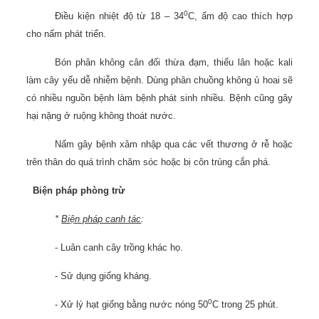
0
Điều kiện nhiệt độ từ 18 – 34
C, ẩm độ cao thích hợp
cho nấm phát triển.
Bón phân không cân đối thừa đạm, thiếu lân hoặc kali
làm cây yếu dễ nhiễm bệnh. Dùng phân chuồng không ủ hoai sẽ
có nhiều nguồn bệnh làm bệnh phát sinh nhiều. Bệnh cũng gây
hại nặng ở ruộng không thoát nước.
Nấm gây bệnh xâm nhập qua các vết thương ở rễ hoặc
trên thân do quá trình chăm sóc hoặc bị côn trùng cắn phá.
Biện pháp phòng trừ
*
Biện pháp canh tác
:
- Luân canh cây trồng khác họ.
- Sử dụng giống kháng.
0
- Xử lý hạt giống bằng nước nóng 50
C trong 25 phút.