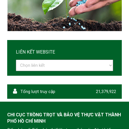
LIÊN KẾT WEBSITE
Tổng lượt truy cập
21,379,922
CHI CỤC TRỒNG TRỌT VÀ BẢO VỆ THỰC VẬT THÀNH
PHỐ HỒ CHÍ MINH