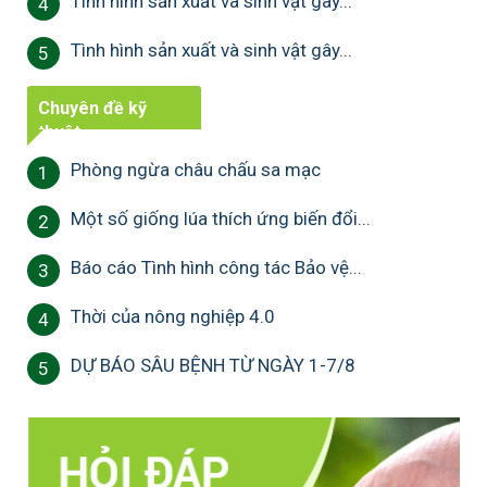
Tình hình sản xuất và sinh vật gây...
4
Tình hình sản xuất và sinh vật gây...
5
Chuyên đề kỹ
thuật
Phòng ngừa châu chấu sa mạc
1
Một số giống lúa thích ứng biến đổi...
2
Báo cáo Tình hình công tác Bảo vệ...
3
Thời của nông nghiệp 4.0
4
DỰ BÁO SÂU BỆNH TỪ NGÀY 1-7/8
5