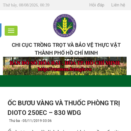
Hỏi đáp
Liên hệ
Thứ bảy, 08/08/2026, 00:39
CHI CỤC TRỒNG TRỌT VÀ BẢO VỆ THỰC VẬT
THÀNH PHỐ HỒ CHÍ MINH
ỐC BƯƠU VÀNG VÀ THUỐC PHÒNG TRỊ
DIOTO 250EC – 830 WDG
Thứ ba - 05/11/2019 03:06