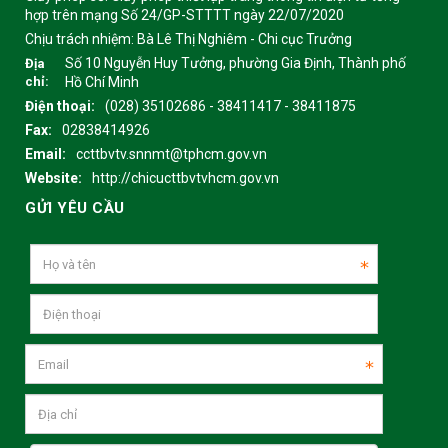
hợp trên mạng Số 24/GP-STTTT ngày 22/07/2020
Chịu trách nhiệm:
Bà Lê Thị Nghiêm - Chi cục Trưởng
Số 10 Nguyễn Huy Tưởng, phường Gia Định, Thành phố
Địa
chỉ:
Hồ Chí Minh
Điện thoại:
(028) 35102686 - 38411417 - 38411875
Fax:
02838414926
Email:
ccttbvtv.snnmt@tphcm.gov.vn
Website:
http://chicucttbvtvhcm.gov.vn
GỬI YÊU CẦU