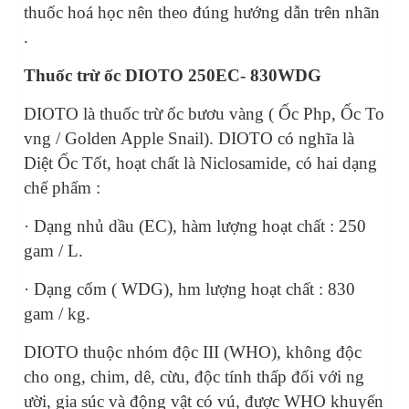
thuốc hoá học nên theo đúng hướng dẫn trên nhãn
.
Thuốc trừ ốc DIOTO 250EC- 830WDG
DIOTO là thuốc trừ ốc bươu vàng ( Ốc Php, Ốc To
vng / Golden Apple Snail). DIOTO có nghĩa là
Diệt Ốc Tốt, hoạt chất là Niclosamide, có hai dạng
chế phẩm :
·
Dạng nhủ dầu (EC), hàm lượng hoạt chất : 250
gam / L.
·
Dạng cốm ( WDG), hm lượng hoạt chất : 830
gam / kg.
DIOTO thuộc nhóm độc III (WHO), không độc
cho ong, chim, dê, cừu, độc tính thấp đối với ng
ười,
gia súc và động vật có vú, được WHO khuyến