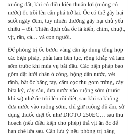
xuống đất, khi có điều kiện thuận lợi (ruộng có
nước) ốc trồi lên cắn phá trở lại. Ốc có thể gây hại
suốt ngày đêm, tuy nhiên thường gây hại chủ yếu
chiều – tối. Thiên địch của ốc là kiến, chim, chuột,
vịt, rắn, cá… và con người.
Để phòng trị ốc bươu vàng cần áp dụng tổng hợp
các biện pháp, phải làm liên tục, rộng khắp và làm
sớm trước khi mùa vụ bắt đầu. Các biện pháp bao
gồm đặt lưới chắn ở cống, bộng dẫn nước, vét
rãnh, bắt ốc bằng tay, cắm cọc thu gom trứng, cày
bừa kỷ, cày sâu, đưa nước vào ruộng sớm (trước
khi sạ) nhử ốc trồi lên rồi diệt, sau khi sạ không
đưa nước vào ruộng sớm, chỉ giữ ruộng đủ ẩm, sử
dụng thuốc diệt ốc như DIOTO 250EC… sau thu
hoạch (nếu điều kiện cho phép) thả vịt ăn ốc để
hạn chế lứa sau. Cần lưu ý nếu phòng trị bằng