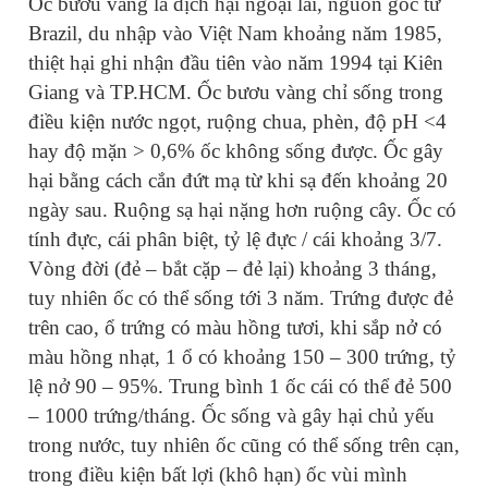
Ốc bươu vàng là dịch hại ngoại lai, nguồn gốc từ
Brazil, du nhập vào Việt Nam khoảng năm 1985,
thiệt hại ghi nhận đầu tiên vào năm 1994 tại Kiên
Giang và TP.HCM. Ốc bươu vàng chỉ sống trong
điều kiện nước ngọt, ruộng chua, phèn, độ pH <4
hay độ mặn > 0,6% ốc không sống được. Ốc gây
hại bằng cách cắn đứt mạ từ khi sạ đến khoảng 20
ngày sau. Ruộng sạ hại nặng hơn ruộng cây. Ốc có
tính đực, cái phân biệt, tỷ lệ đực / cái khoảng 3/7.
Vòng đời (đẻ – bắt cặp – đẻ lại) khoảng 3 tháng,
tuy nhiên ốc có thể sống tới 3 năm. Trứng được đẻ
trên cao, ổ trứng có màu hồng tươi, khi sắp nở có
màu hồng nhạt, 1 ổ có khoảng 150 – 300 trứng, tỷ
lệ nở 90 – 95%. Trung bình 1 ốc cái có thể đẻ 500
– 1000 trứng/tháng. Ốc sống và gây hại chủ yếu
trong nước, tuy nhiên ốc cũng có thể sống trên cạn,
trong điều kiện bất lợi (khô hạn) ốc vùi mình