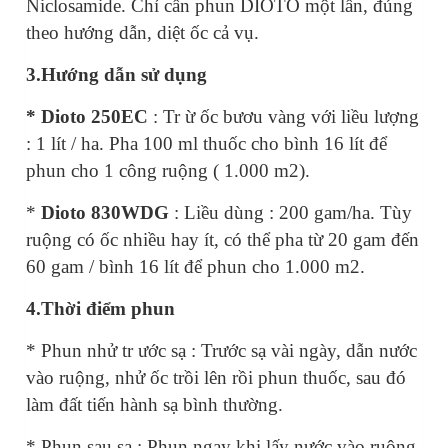
Niclosamide.
Chỉ cần phun DIOTO một lần, đúng
theo hướng dẫn, diệt ốc cả vụ.
3.Hướng dẫn sử dụng
* Dioto 250EC
: Tr
ừ ốc bươu
vàng
với liều lượng
: 1 lít / ha. Pha 100 ml thuốc cho bình 16 lít để
phun cho 1 công ruộng ( 1.000 m2).
*
Dioto 830WDG
: Liều dùng : 200 gam/ha. Tùy
ruộng có ốc nhiều hay ít, có thể pha từ 20 gam đến
60 gam / bình 16 lít để phun cho 1.000 m2.
4.Thời điểm phun
* Phun nhử tr
ước sạ
: Trước sạ vài ngày, dẫn nước
vào ruộng, nhử ốc trồi lên rồi phun thuốc, sau đó
làm đất tiến hành sạ bình thường.
* Phun sau sạ : Phun ngay khi lấy nước vào ruộng