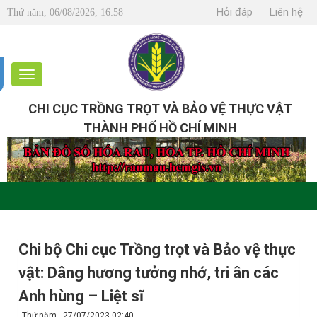
Hỏi đáp
Liên hệ
Thứ năm, 06/08/2026, 16:58
CHI CỤC TRỒNG TRỌT VÀ BẢO VỆ THỰC VẬT
THÀNH PHỐ HỒ CHÍ MINH
Chi bộ Chi cục Trồng trọt và Bảo vệ thực
vật: Dâng hương tưởng nhớ, tri ân các
Anh hùng – Liệt sĩ
Thứ năm - 27/07/2023 02:40