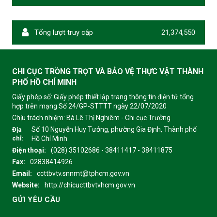
Tổng lượt truy cập
21,374,550
CHI CỤC TRỒNG TRỌT VÀ BẢO VỆ THỰC VẬT THÀNH
PHỐ HỒ CHÍ MINH
Giấy phép số: Giấy phép thiết lập trang thông tin điện tử tổng
hợp trên mạng Số 24/GP-STTTT ngày 22/07/2020
Chịu trách nhiệm:
Bà Lê Thị Nghiêm - Chi cục Trưởng
Số 10 Nguyễn Huy Tưởng, phường Gia Định, Thành phố
Địa
chỉ:
Hồ Chí Minh
Điện thoại:
(028) 35102686 - 38411417 - 38411875
Fax:
02838414926
Email:
ccttbvtv.snnmt@tphcm.gov.vn
Website:
http://chicucttbvtvhcm.gov.vn
GỬI YÊU CẦU