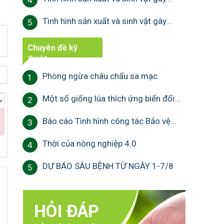
4
Tình hình sản xuất và sinh vật gây...
5
Chuyên đề kỹ
thuật
Phòng ngừa châu chấu sa mạc
1
Một số giống lúa thích ứng biến đổi...
2
Báo cáo Tình hình công tác Bảo vệ...
3
Thời của nông nghiệp 4.0
4
DỰ BÁO SÂU BỆNH TỪ NGÀY 1-7/8
5