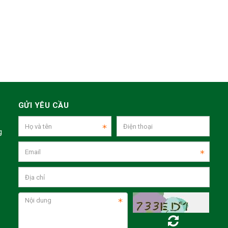
GỬI YÊU CẦU
g