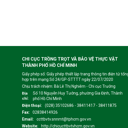
CHI CỤC TRỒNG TRỌT VÀ BẢO VỆ THỰC VẬT
THÀNH PHỐ HỒ CHÍ MINH
Giấy phép số: Giấy phép thiết lập trang thông tin điện tử tổn
hợp trên mạng Số 24/GP-STTTT ngày 22/07/2020
Chịu trách nhiệm:
Bà Lê Thị Nghiêm - Chi cục Trưởng
Số 10 Nguyễn Huy Tưởng, phường Gia Định, Thành
Địa
chỉ:
phố Hồ Chí Minh
Điện thoại:
(028) 35102686 - 38411417 - 38411875
Fax:
02838414926
Email:
ccttbvtv.snnmt@tphcm.gov.vn
Website:
http://chicucttbvtvhcm.gov.vn