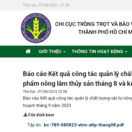
Thứ sáu, 07/08/2026, 23:30
CHI CỤC TRỒNG TRỌT VÀ BẢO
THÀNH PHỐ HỒ CHÍ 
GIỚI THIỆU
THÔNG TIN HOẠT ĐỘNG
Báo cáo Kết quả công tác quản lý chấ
phẩm nông lâm thủy sản tháng 8 và 
Thứ hai - 07/08/2023 22:58
Báo cáo Kết quả công tác quản lý chất lượng vật tư nô
hoạch tháng 9 năm 2023
File đính kèm
Tập tin :
bc-789-080823-vtnn-attp-thang08.pdf