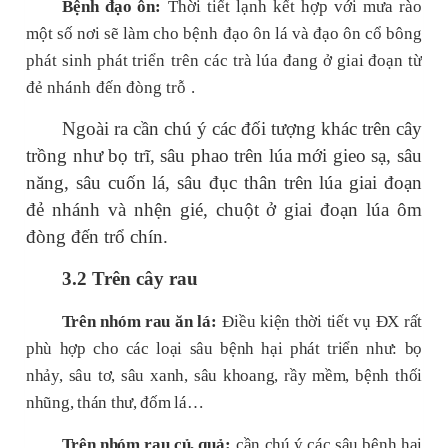
Bệnh đạo ôn:
Thời tiết lạnh kết hợp với mưa rào
một số nơi sẽ làm cho
bệnh đạo ôn lá
và đạo ôn cổ bông
phát sinh phát triển
trên các trà
lúa
đang ở
giai đoạn
từ
đẻ nhánh
đến
đòng trỗ
.
Ngoài ra cần chú ý các đối tượng khác trên cây
trồng như bọ trĩ, sâu phao trên lúa mới gieo sạ, sâu
năng, sâu cuốn lá, sâu đục thân trên lúa giai đoạn
đẻ nhánh và nhện gié, chuột ở giai đoạn lúa ôm
đòng đến trổ chín.
3.2 Trên cây rau
Trên nhóm rau ăn lá:
Điều kiện thời tiết vụ ĐX rất
phù hợp cho các loại sâu bệnh hại phát triển như: bọ
nhảy, sâu tơ, sâu xanh, sâu khoang, rầy mềm, bệnh thối
nhũng, thán thư, đốm lá…
Trên nhóm rau củ, quả:
cần chú ý các sâu bệnh hại