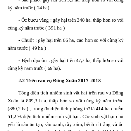
kỳ năm trước (
24
ha).
-
Ốc bươu vàng
:
gây hại trên
348
ha,
thấp
hơn so với
cùng kỳ năm
trước (
391 ha
)
-
Chuột
:
gây hại trên
66
ha,
cao
hơn so với cùng kỳ
năm
trước (
49 ha
)
.
-
Bệnh đạo ôn
: gây hại trên
47,7
ha,
thấp
hơn so với
cùng kỳ năm trước (
69
ha).
2.2
Trên rau
vụ Đông Xuân 2017-2018
Tổng
diện tích
nhiễm
sinh vật hại
trên rau
vụ Đông
Xuân
là
809,3 h
a,
thấp
hơn so với cùng kỳ năm trước
(880,2 ha)
, trong đó
diện tích
phòng trừ là
414 ha
chiếm
51,2
%
diện tích
nhiễm
sinh vật hại
. Các
sinh vật hại
chủ
yếu là sâu ăn tạp, sâu xanh, rầy xám, bệnh rỉ trắng
và
ốc