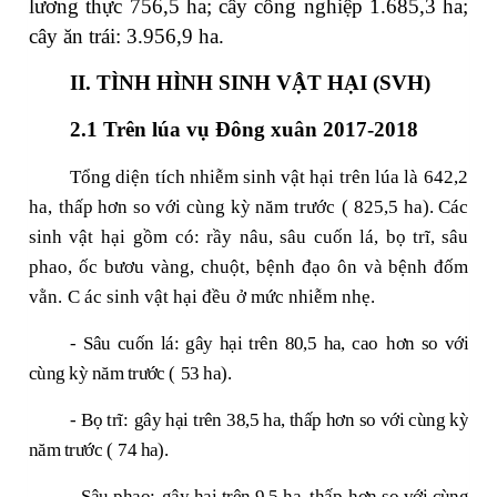
lương thực 756,5 ha; cây công nghiệp 1.685,3 ha;
cây ăn trái: 3.956,9 ha.
II. TÌNH HÌNH SINH VẬT HẠI (SVH)
2.1 Trên lúa vụ Đông xuân 2017-2018
Tổng diện tích nhiễm
sinh vật hại
trên lúa là
642,2
ha,
thấp
hơn so với
cùng kỳ năm trước
(
825,5
ha). Các
sinh vật hại
gồm có: rầy nâu, sâu cuốn lá, bọ trĩ, sâu
phao, ốc bươu vàng, chuột, bệnh đạo ôn và bệnh đốm
vằn.
C
ác sinh vật hại đều
ở mức nhiễm nhẹ.
- Sâu cuốn lá: gây hại trên
80,5
ha,
cao
hơn so với
cùng kỳ năm trước (
53
ha).
- Bọ trĩ:
gây hại trên
38,5
ha,
thấp
hơn so với cùng kỳ
năm trước (
74
ha).
- Sâu phao:
gây hại trên
9,5
ha,
thấp
hơn so với cùng