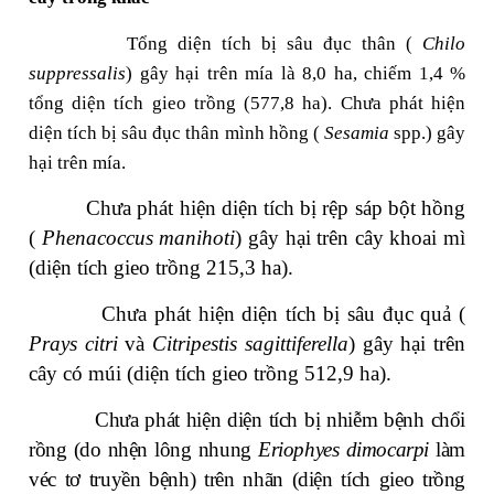
Tổng diện tích bị sâu đục thân (
Chilo
suppressalis
) gây hại trên mía là 8,0 ha, chiếm 1,4 %
tổng diện tích gieo trồng (577,8 ha). Chưa phát hiện
diện tích bị sâu đục thân mình hồng (
Sesamia
spp.) gây
hại trên mía.
Chưa phát hiện diện tích bị rệp sáp bột hồng
(
Phenacoccus manihoti
) gây hại trên cây khoai mì
(diện tích gieo trồng 215,3 ha).
Chưa phát hiện diện tích bị sâu đục quả (
Prays citri
và
Citripestis sagittiferella
) gây hại trên
cây có múi (diện tích gieo trồng 512,9 ha).
Chưa phát hiện diện tích bị nhiễm bệnh chổi
rồng (do nhện lông nhung
Eriophyes dimocarpi
làm
véc tơ truyền bệnh) trên nhãn (diện tích gieo trồng