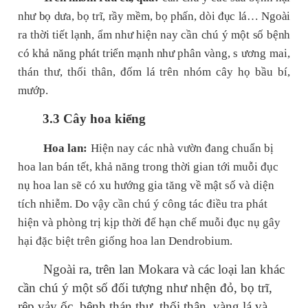
như bọ dưa, bọ trĩ, rầy mềm, bọ phấn, dòi đục lá… Ngoài
ra thời tiết lạnh, ẩm như hiện nay cần chú ý một số bệnh
có khả năng phát triển mạnh như phân vàng, s
ương mai,
thán thư, thối thân, đốm lá trên nhóm cây họ bầu bí,
mướp.
3.3 Cây hoa kiểng
Hoa lan:
Hiện nay các nhà vườn đang chuẩn bị
hoa lan bán tết, khả năng trong thời gian tới muỗi đục
nụ hoa lan sẽ có xu hướng gia tăng về mật số và diện
tích nhiễm. Do vậy cần chú ý công tác điều tra phát
hiện và phòng trị kịp thời để hạn chế muỗi đục nụ gây
hại đặc biệt trên giống hoa lan Dendrobium.
Ngoài ra, trên lan Mokara và các loại lan khác
cần chú ý một số đối tượng như nhện đỏ, bọ trĩ,
rệp vảy ốc, bệnh thán thư, thối thân, vàng lá và