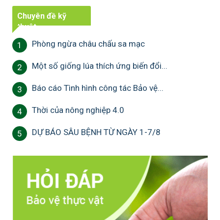
Chuyên đề kỹ
thuật
Phòng ngừa châu chấu sa mạc
1
Một số giống lúa thích ứng biến đổi...
2
Báo cáo Tình hình công tác Bảo vệ...
3
Thời của nông nghiệp 4.0
4
DỰ BÁO SÂU BỆNH TỪ NGÀY 1-7/8
5