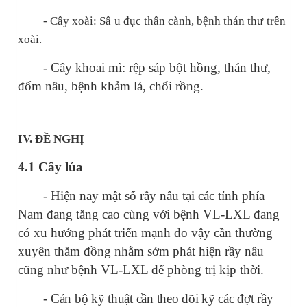
- Cây xoài: Sâ
u đục
thân
cành, bệnh thán thư
trên
xoài.
- Cây khoai mì: rệp sáp bột hồng, thán thư,
đốm nâu, bệnh khảm lá, chổi rồng.
IV.
ĐỀ
NGHỊ
4.1 Cây lúa
- Hiện nay mật số rầy nâu tại các tỉnh phía
Nam đang tăng cao cùng với bệnh VL-LXL đang
có xu hướng phát triển mạnh do vậy cần thường
xuyên thăm đồng nhằm sớm phát hiện rầy nâu
cũng như bệnh VL-LXL để phòng trị kịp thời.
- Cán bộ kỹ thuật cần theo dõi kỹ các đợt rầy