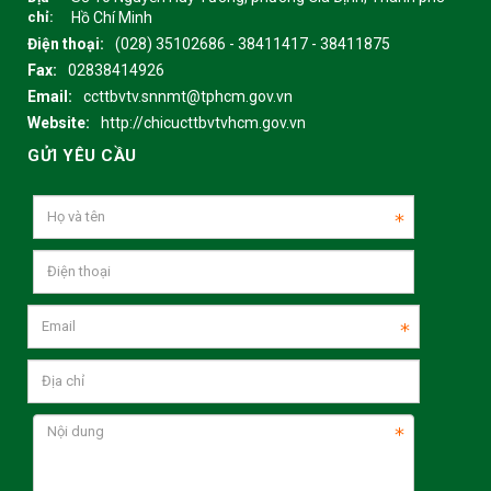
chỉ:
Hồ Chí Minh
Điện thoại:
(028) 35102686 - 38411417 - 38411875
Fax:
02838414926
Email:
ccttbvtv.snnmt@tphcm.gov.vn
Website:
http://chicucttbvtvhcm.gov.vn
GỬI YÊU CẦU