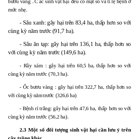
bươu vàng
. C
ác
sinh vật hại
đều có mật số và tỉ lệ bệnh ở
mức nhẹ.
- Sâu xanh: gây hại trên 83,4 ha, thấp hơn so với
cùng kỳ năm trước (91,7 ha).
- Sâu ăn tạp: gây hại trên 136,1 ha, thấp hơn so
với cùng kỳ năm trước (149,6 ha).
-
Rầy xám
:
gây hại trên
60,5
ha,
thấp
hơn so với
cùng kỳ năm
trước
(70,3 ha).
-
Ốc bươu vàng
: gây hại trên
322,7
ha,
thấp
hơn so
với cùng kỳ năm trước
(326,6 ha)
- Bệnh rỉ trắng: gây hại trên
47,6
ha,
thấp
hơn so với
cùng kỳ năm trước
(56,2 ha).
2.3
Một số đối tượng sinh vật hại cần lưu ý trên
cây trồng khác