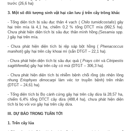
trước (
26,6
ha)
3. Một số đối tượng sinh vật hại cần lưu ý trên cây trồng khác
- Tổng diện tích bị sâu đục thân 4 vạch (
Chilo tumidicostalis
) gây
hại trên mía là 4,1 ha, chiếm 0,2 % tổng DTCT mía (992,5 ha).
Chưa phát hiện diện tích bị sâu đục thân mình hồng
(Sesamia
spp.
)
gây hại trên mía.
- Chưa phát hiện diện tích bị rệp sáp bột hồng (
Phenacoccus
manihoti
) gây hại trên cây khoai mì (sắn DTGT – 22,1 ha).
- Chưa phát hiện diện tích bị sâu đục quả (
Prays citri
và
Citripestis
sagittiferella
) gây hại trên cây có múi (DTGT – 306,3 ha).
- Chưa phát hiện diện tích bị nhiễm bệnh chổi rồng (do nhện lông
nhung
Eriophyes dimocarpi
làm véc tơ truyền bệnh) trên nhãn
(DTGT – 24,61 ha).
- Tổng diện tích bị Bọ cánh cứng gây hại trên cây dừa là 28,57 ha,
chiếm 6,4% tổng DTCT cây dừa (488,4 ha), chưa phát hiện diện
tích bị bọ vòi voi gây hại trên cây dừa.
III. DỰ BÁO TRONG TUẦN TỚI
1. Trên cây lúa