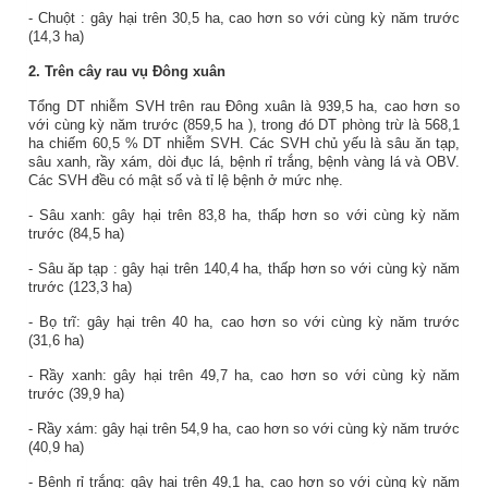
-
Chuột
: gây hại trên
30,5
ha,
cao
hơn so với cùng kỳ năm
trước
(
14,3
ha)
2.
Trên cây rau vụ Đông xuân
Tổng DT nhiễm SVH trên rau Đông xuân là
939,5
ha, cao
hơn so
với cùng kỳ năm trước (
859,5
ha
), trong đó DT phòng trừ là
568,1
ha chiếm
60,5
% DT nhiễm SVH. Các SVH chủ yếu là sâu ăn tạp,
sâu xanh, rầy xám, dòi đục lá, bệnh rỉ trắng, bệnh vàng lá và OBV.
Các SVH đều có mật số và tỉ lệ bệnh ở mức nhẹ.
- Sâu xanh: gây hại trên
83,8
ha,
thấp
hơn so với cùng kỳ năm
trước (
84,5
ha)
- Sâu
ăp tạp
: gây hại trên
140,4
ha,
thấp
hơn so với cùng kỳ năm
trước (
123,3
ha)
- Bọ trĩ: gây hại trên
40
ha,
cao
hơn so với cùng kỳ năm trước
(
31,6
ha)
- Rầy xanh: gây hại trên
49,7
ha, cao hơn so với cùng kỳ năm
trước (
39,9
ha)
- Rầy xám: gây hại trên
54,9
ha, cao hơn so với cùng kỳ năm trước
(
40,9
ha)
- Bệnh rỉ trắng: gây hại trên
49,1
ha, cao hơn so với cùng kỳ năm