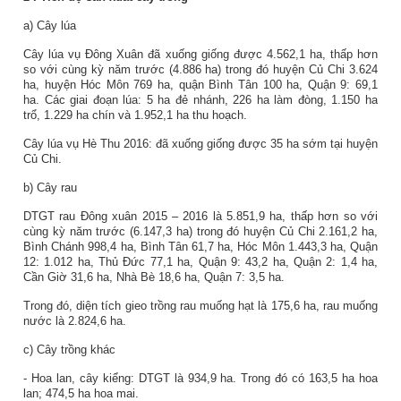
a) Cây lúa
Cây lúa vụ Đông Xuân đã xuống giống được 4.562,1 ha, thấp hơn
so với cùng kỳ năm trước (4.886 ha) trong đó huyện Củ Chi 3.624
ha, huyện Hóc Môn 769 ha, quận Bình Tân 100 ha, Quận 9: 69,1
ha. Các giai đoạn lúa: 5 ha đẻ nhánh, 226 ha làm đòng, 1.150 ha
trổ, 1.229 ha chín và 1.952,1 ha thu hoạch.
Cây lúa vụ Hè Thu 2016: đã xuống giống được 35 ha sớm tại huyện
Củ Chi.
b) Cây rau
DTGT rau Đông xuân 2015 – 2016 là 5.851,9 ha, thấp hơn so với
cùng kỳ năm trước (6.147,3 ha) trong đó huyện Củ Chi 2.161,2 ha,
Bình Chánh 998,4 ha, Bình Tân 61,7 ha, Hóc Môn 1.443,3 ha, Quận
12: 1.012 ha, Thủ Đức 77,1 ha, Quận 9: 43,2 ha, Quận 2: 1,4 ha,
Cần Giờ 31,6 ha, Nhà Bè 18,6 ha, Quận 7: 3,5 ha.
Trong đó, diện tích gieo trồng rau muống hạt là 175,6 ha, rau muống
nước là 2.824,6 ha.
c) Cây trồng khác
- Hoa lan, cây kiểng: DTGT là 934,9 ha.
Trong đó có 163,5 ha hoa
lan; 474,5 ha hoa mai.