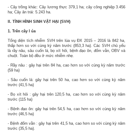
- Cây trồng khác: Cây lương thực 379,1 ha; cây công nghiệp 3.456
ha; Cây ăn trái: 5.243 ha.
II. TÌNH HÌNH SINH VẬT HẠI (SVH)
1.
Trên
cây l
úa
Tổng diện tích nhiễm SVH trên lúa vụ
ĐX
2015
– 2016
là
842
ha,
thấp
hơn so với
cùng kỳ năm trước
(
853,3
ha). Các
SVH chủ yếu
là rầy nâu, sâu cuốn lá,
bọ xít hôi, bệnh đạo ôn, đốm vằn,
OBV và
chuột. Toàn bộ đều ở mức nhiễm nhẹ.
-
Rầy nâu
: gây hại trên
84
ha, cao hơn so với cùng kỳ năm
trước
(
59
ha)
- Sâu cuốn lá: gây hại trên
50
ha, cao hơn so với cùng kỳ năm
trước (
41,5
ha)
-
Bọ xít hôi
: gây hại trên
120,5
ha, cao hơn so với cùng kỳ năm
trước (
115
ha)
- Bệnh đạo ôn: gây hại trên
54,5
ha,
cao
hơn so với cùng kỳ năm
trước (
46,5
ha)
- Bệnh
đốm vằn
: gây hại trên
41,5
ha,
cao
hơn so với cùng kỳ năm
trước (
35,5
ha)
.