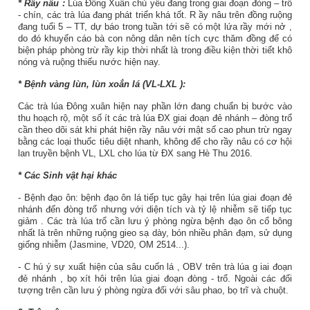
*
Rầy nâu :
Lúa Đông Xuân chủ yếu đang trong giai đoạn đòng – trổ
- chín, các trà lúa đang phát triển khá tốt. R
ầy
nâu trên đồng ruộng
đang
tuổi
5
– TT, dự báo trong tuần tới sẽ có một lứa rầy
mới nở
,
do đó khuyến cáo bà con nông dân nên tích cực thăm đồng để có
biện pháp phòng trừ rầy kịp thời nhất là trong điều kiện thời tiết khô
nóng và ruộng thiếu nước hiện nay.
* Bệnh vàng lùn, lùn xoắn lá
(VL-LXL
):
Các trà lúa Đông xuân hiện nay phần lớn đang chuẩn bị bước vào
thu hoạch rộ, một số ít các trà lúa ĐX giai đoạn đẻ nhánh – đòng trổ
cần theo dõi sát khi phát hiện rầy nâu với mật số cao phun trừ ngay
bằng các loại thuốc tiêu diệt nhanh, không để cho rầy nâu có cơ hội
lan truyền bệnh VL, LXL cho lúa từ ĐX sang Hè Thu 2016.
* Các Sinh vật hại khác
- Bệnh đạo ôn:
bệnh đạo ôn lá tiếp tục gây hại trên lúa giai đoạn đẻ
nhánh đến đòng trổ
nhưng với diện tích và tỷ lệ nhiễm sẽ
tiếp tục
giảm
.
Các trà lúa trổ cần lưu ý phòng ngừa bệnh đạo ôn cổ bông
nhất là trên những ruộng gieo sạ dày, bón nhiều phân đạm,
sử dụng
giống nhiễm (Jasmine, VD20, OM 2514...).
- C
hú ý sự xuất hiện của sâu cuốn lá
, OBV
trên trà lúa
g
iai đoạn
đẻ nhánh
, bọ xít hôi trên lúa giai đoạn đòng - trổ. Ngoài các đối
tượng trên cần lưu ý phòng ngừa đối với sâu phao, bọ trĩ và chuột.