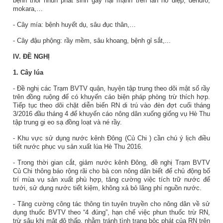
bệnh thối nhũn phát sinh gây hại mạnh trên lan hồ điệp, dendro,
mokara,…
- Cây mía: bệnh huyết dụ, sâu đục thân,…
-
Cây đậu phộng: rầy mềm, sâu khoang, bệnh gỉ sắt,...
IV. ĐỀ NGHỊ
1. Cây lúa
- Đề nghị các Trạm BVTV quận, huyện tập trung theo dõi mật số rầy
trên đồng ruộng để có khuyến cáo biện pháp phòng trừ thích hợp.
Tiếp tục theo dõi chặt diễn biến RN di trú vào đèn đợt cuối tháng
3/201
6
đầu tháng 4 để khuyến cáo nông dân xuống giống vụ Hè Thu
tập trung g
i
eo sạ đồng loạt và né rầy.
- Khu vực sử dụng nước kênh Đông (Củ Chi ) cần chú ý lịch điều
tiết nước phục vụ sản xuất lúa Hè Thu 201
6.
- Trong thời gian cắt, giảm nước kênh Đông, đề nghị Trạm BVTV
Củ Chi thông báo rộng rãi cho bà con nông dân biết để chủ động bố
trí mùa vụ sản xuất phù hợp, tăng cường việc tích trữ nước để
tưới, sử dụng nước tiết kiệm, không xả bỏ lãng phí nguồn nước.
- Tăng cường công tác thông tin tuyên truyền cho nông dân về sử
dụng thuốc BVTV theo “4 đúng”, hạn chế việc phun thuốc trừ RN,
trừ sâu khi mật độ thấp, nhằm tránh tình trạng bộc phát của RN trên