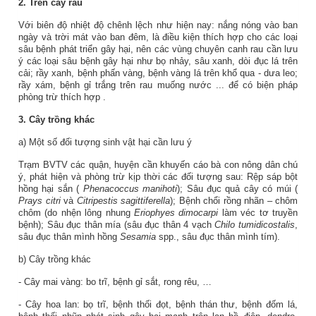
2. Trên cây rau
Với biên độ nhiệt độ chênh lệch như hiện nay: nắng nóng vào ban
ngày và trời mát vào ban đêm, là điều kiện thích hợp cho các loại
sâu bệnh phát triển gây hại, nên các vùng chuyên canh rau cần lưu
ý các loại sâu bệnh gây hại như bọ nhảy, sâu xanh, dòi đục lá trên
cải; rầy xanh, bệnh phấn vàng, bệnh vàng lá trên khổ qua - dưa leo;
rầy xám, bệnh gỉ trắng trên rau muống nước ... để có biện pháp
phòng trừ thích hợp
.
3.
Cây trồng khác
a) Một số đối tượng sinh vật hại cần lưu ý
Trạm BVTV các quận, huyện cần khuyến cáo bà con nông dân chú
ý, phát hiện và phòng trừ kịp thời các đối tượng sau:
Rệp sáp bột
hồng hại sắn (
Phenacoccus manihoti
); Sâu đục quả cây có múi (
Prays citri
và
Citripestis sagittiferella
); Bệnh chổi rồng nhãn – chôm
chôm (do nhện lông nhung
Eriophyes dimocarpi
làm véc tơ truyền
bệnh); Sâu đục thân mía (sâu đục thân 4 vạch
Chilo tumidicostalis
,
sâu đục thân mình hồng
Sesamia
spp., sâu đục thân mình tím).
b) Cây trồng khác
- Cây mai vàng:
bo trĩ,
bệnh gỉ sắt, rong rêu, …
- Cây hoa lan: bọ trĩ, bệnh thối đọt, bệnh thán thư, bệnh đốm lá,