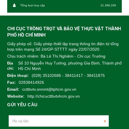
Tổng lượt truy cập
21,368,336
CHI CỤC TRỒNG TRỌT VÀ BẢO VỆ THỰC VẬT THÀNH
PHỐ HỒ CHÍ MINH
Giấy phép số: Giấy phép thiết lập trang thông tin điện tử tổng
hợp trên mạng Số 24/GP-STTTT ngày 22/07/2020
Chịu trách nhiệm:
Bà Lê Thị Nghiêm - Chi cục Trưởng
Số 10 Nguyễn Huy Tưởng, phường Gia Định, Thành phố
Địa
chỉ:
Hồ Chí Minh
Điện thoại:
(028) 35102686 - 38411417 - 38411875
Fax:
02838414926
Email:
ccttbvtv.snnmt@tphcm.gov.vn
Website:
http://chicucttbvtvhcm.gov.vn
GỬI YÊU CẦU