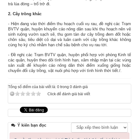
trà lúa đòng – trổ trở đi.
2. Cây trồng khác
- Hiện đang vào thời điểm thu hoạch cuối vụ rau, đề nghị các Trạm
BVTV quận, huyện khuyến cáo nông dân sau khi thu hoạch nên vệ
sinh ruộng vườn sạch sẽ, thu gom tàn dư cây trồng đem đốt hoặc
chôn sâu, tiêu diệt cỏ dại và luân canh với cây trồng khác không
cùng họ ký chủ nhằm hạn chế sâu bệnh cho vụ rau tới.
- Đề nghị các Trạm BVTV quận, huyện phối hợp với phòng Kinh tế
các quận, huyện theo dõi tình hình hạn, xâm nhập mặn tại các vùng
sản xuất để khuyên cáo nông dân thời điểm xuống giống hoặc
chuyển đổi cây trồng, vật nuôi phù hợp với tình hình thời tiết./.
Tổng số điểm của bài viết là: 0 trong 0 đánh giá
Click để đánh giá bài viết
Ý kiến bạn đọc