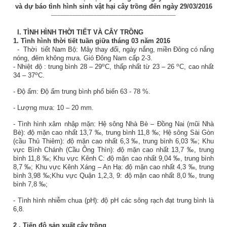
và dự báo tình hình sinh vật hại cây trồng đến ngày 29/03/2016
_________________________________________
I.
TÌNH HÌNH THỜI TIẾT VÀ CÂY TRỒNG
1.
Tình hình thời tiết tuần giữa tháng 03 năm 2016
-
Thời
tiết Nam Bộ: Mây thay đổi, ngày nắng, miền Đông có nắng
nóng, đêm không mưa. Gió Đông Nam cấp 2-3.
o
o
- Nhiệt độ
:
trung bình 28 – 29
C, thấp nhất từ 23 – 26
C, cao nhất
o
34 – 37
C.
-
Độ ẩm: Độ ẩm trung bình phổ biến
63 - 78
%
.
- Lượng mưa: 10 – 20 mm.
- Tình hình xâm nhập mặn: Hệ sông Nhà Bè – Đồng Nai (mũi Nhà
Bè): độ mặn cao nhất 13,7 ‰, trung bình 11,8 ‰; Hệ sông Sài Gòn
(cầu Thủ Thiêm): độ mặn cao nhất 6,3 ‰, trung bình 6,03 ‰; Khu
vực Bình Chánh (Cầu Ông Thìn): độ mặn cao nhất 13,7 ‰, trung
bình 11,8 ‰; Khu vực Kênh C: độ mặn cao nhất 9,04 ‰, trung bình
8,7 ‰; Khu vực Kênh Xáng – An Hạ: độ mặn cao nhất 4,3 ‰, trung
bình 3,98 ‰;Khu vực Quận 1,2,3, 9: độ mặn cao nhất 8,0 ‰, trung
bình 7,8 ‰;
- Tình hình nhiễm chua (pH): độ pH các sông rạch đạt trung bình là
6,8.
2
. Tiến độ sản xuất
cây trồng