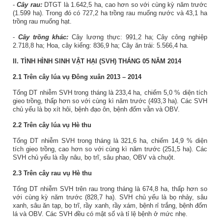
-
Cây rau:
DTGT là 1.642,5 ha, cao hơn so với cùng kỳ năm trước
(1.599 ha). Trong đó có 727,2 ha trồng rau muống nước và 43,1 ha
trồng rau muống hạt.
-
Cây trồng khác:
Cây lương thực: 991,2 ha; Cây công nghiệp
2.718,8 ha; Hoa, cây kiểng: 836,9 ha; Cây ăn trái: 5.566,4 ha.
II. TÌNH HÌNH SINH VẬT HẠI (SVH) THÁNG 05 NĂM 2014
2.1 Trên cây lúa vụ Đông xuân 2013 – 2014
Tổng DT nhiễm SVH trong tháng là 233,4 ha, chiếm 5,0 % diện tích
gieo trồng, thấp hơn so với cùng kì năm trước (493,3 ha). Các SVH
chủ yếu là bọ xít hôi, bệnh đạo ôn, bệnh đốm vằn và OBV.
2.2 Trên cây lúa vụ Hè thu
Tổng DT nhiễm SVH trong tháng là 321,6 ha, chiếm 14,9 % diện
tích gieo trồng, cao hơn so với cùng kì năm trước (251,5 ha). Các
SVH chủ yếu là rầy nâu, bọ trĩ, sâu phao, OBV và chuột.
2.3
Trên cây rau vụ Hè thu
Tổng DT nhiễm SVH trên rau trong tháng là 674,8 ha, thấp hơn so
với cùng kỳ năm trước (828,7 ha). SVH chủ yếu là bọ nhảy, sâu
xanh, sâu ăn tạp, bọ trĩ, rầy xanh, rầy xám, bệnh rỉ trắng, bệnh đốm
lá và OBV. Các SVH đều có mật số và tỉ lệ bệnh ở mức nhẹ.