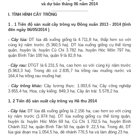
và dự báo tháng 06 năm 2014
_________________
I. TÌNH HÌNH CÂY TRỒNG
1
.
1
Tiến độ sản xuất
cây trồng vụ Đông xuân 2013 - 2014
(tính
đến ngày
06/05/2014
)
-
Cây lúa:
DT lúa đã xuống giống là 4.711,8 ha, thấp hơn so với
cùng kỳ năm trước (5.360,5 ha). DT lúa xuống giống cụ thể từng
quận, huyện là: huyện Củ Chi 3.782 ha, huyện Hóc Môn 797 ha,
quận Bình Tân 100 ha, quận 9 là 82,8 ha.
-
Cây rau:
DTGT là 6.231,5 ha, cao hơn so với cùng kỳ năm trước
(5.963,3 ha). Trong đó có 2.835,7 ha trồng rau muống nước và
164,4 ha trồng rau muống hạt.
-
Cây trồng khác:
Cây lương thực: 1.003,6 ha; Cây công nghiệp
3.855,4 ha; Hoa, cây kiểng: 849,3 ha; Cây ăn trái: 5.578,2 ha.
1.
2
Tiến độ sản xuất
cây trồng vụ Hè thu 2014
-
Cây lúa:
DT lúa đã xuống giống là 2.156 ha, cao hơn so với cùng
kỳ năm trước (1.974 ha). DT lúa xuống giống cụ thể từng quận,
huyện là: huyện Hóc Môn 69 ha, Củ Chi 1.702,5 ha, huyện Bình
Chánh 312 ha, quận Bình Tân 50 ha, quận 9: 22,5 ha. Trong đó, DT
lúa giai đoạn mạ 1.054,5 ha, đẻ nhánh 776,5 ha và làm đòng 23 ha.