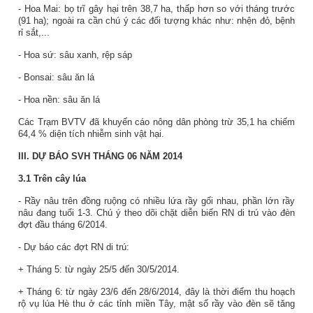
- Hoa Mai: bọ trĩ gây hại trên 38,7 ha, thấp hơn so với tháng trước
(91 ha); ngoài ra cần chú ý các đối tượng khác như: nhện đỏ, bệnh
rỉ sắt,...
- Hoa sứ: sâu xanh, rệp sáp
- Bonsai: sâu ăn lá
- Hoa nền: sâu ăn lá
Các Trạm BVTV đã khuyến cáo nông dân phòng trừ 35,1 ha chiếm
64,4 % diện tích nhiễm sinh vật hại.
III. DỰ BÁO SVH THÁNG 06 NĂM 2014
3.1 Trên cây lúa
- Rầy nâu trên đồng ruộng có nhiều lứa rầy gối nhau, phần lớn rầy
nâu đang tuổi 1-3. Chú ý theo dõi chặt diễn biến RN di trú vào đèn
đợt đầu tháng 6/2014.
- Dự báo các đợt RN di trú:
+ Tháng 5: từ ngày 25/5 đến 30/5/2014.
+ Tháng 6: từ ngày 23/6 đến 28/6/2014, đây là thời điểm thu hoạch
rộ vụ lúa Hè thu ở các tỉnh miền Tây, mật số rầy vào đèn sẽ tăng