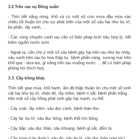
3.2
Trên rau
vụ Đông xuân
- Thời tiết nắng nóng, khô và có một số cơn mưa đầu mùa vào
chiều tối thuận lợi cho sự phát triển của một số sâu hại như bọ trĩ,
bọ phấn, rầy xanh,...
- Các vùng chuyên canh rau cần có biện pháp tưới tiêu hợp lý, tiết
kiệm nguồn nước tưới.
- Ngoài ra, cần chú ý một số sâu bệnh gây hại trên rau như bọ nhảy,
sâu xanh trên rau họ hoa thập tự, bệnh phấn vàng, sương mai trên
khổ qua - dưa leo, gỉ trắng trên rau muống nước ... để có biện pháp
phòng trừ thích hợp.
3.3. Cây trồng khác
Thời tiết giao mùa, khô hanh, ẩm độ thấp thuận lợi cho một số sinh
vật hại như bọ trĩ, nhện đỏ, rầy mềm, bệnh rỉ sắt, bệnh phấn trắng…
trên một số cây trồng phát sinh gây hại mạnh, cụ thể:
- Cây xoài: rầy mềm, sâu đục cành, bệnh thán thư.
- Cây lài: bọ trĩ, sâu đục bông, bệnh thối tím bông.
- Cây bắp: sâu đục thân, sâu khoang, bệnh gỉ sắt, đốm lá.
- Cây rừng (cây đước): sâu đo, sâu ăn lá, sâu đục thân (xén tóc).