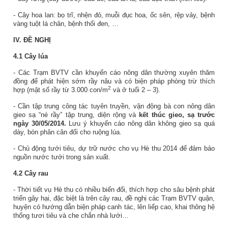
- Cây hoa lan: bọ trĩ, nhện đỏ, muỗi đục hoa, ốc sên, rệp vảy, bệnh
vàng tuột lá chân, bệnh thối đen, …
IV. ĐỀ NGHỊ
4.1 Cây lúa
- Các Trạm BVTV cần khuyến cáo nông dân thường xuyên thăm
đồng để phát hiện sớm rầy nâu và có biện pháp phòng trừ thích
2
hợp (mật số rầy từ 3.000 con/m­
và ở tuổi 2 – 3).
- Cần tập trung công tác tuyên truyền, vận động bà con nông dân
gieo sạ “né rầy” tập trung, diện rộng và
kết thúc gieo, sạ trước
ngày 30/05/2014.
Lưu ý khuyến cáo nông dân không gieo sạ quá
dày, bón phân cân đối cho ruộng lúa.
- Chủ động tưới tiêu, dự trữ nước cho vụ Hè thu 2014 để đảm bảo
nguồn nước tưới trong sản xuất.
4.2 Cây rau
- Thời tiết vụ Hè thu có nhiều biến đổi, thích hợp cho sâu bệnh phát
triển gây hại, đặc biệt là trên cây rau, đề nghị các Trạm BVTV quận,
huyện có hướng dẫn biện pháp canh tác, lên liếp cao, khai thông hệ
thống tươi tiêu và che chắn nhà lưới…