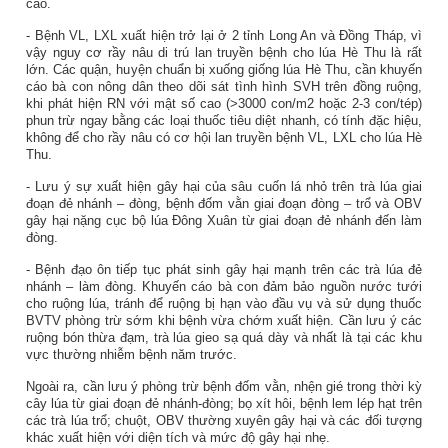
cao.
- Bệnh VL, LXL xuất hiện trở lại ở 2 tỉnh Long An và Đồng Tháp, vì
vậy nguy cơ rầy nâu di trú lan truyền bệnh cho lúa Hè Thu là rất
lớn. Các quận, huyện chuẩn bị xuống giống lúa Hè Thu, cần khuyến
cáo bà con nông dân theo dõi sát tình hình SVH trên đồng ruộng,
khi phát hiện RN với mật số cao (>3000 con/m2 hoặc 2-3 con/tép)
phun trừ ngay bằng các loại thuốc tiêu diệt nhanh, có tính đặc hiệu,
không để cho rầy nâu có cơ hội lan truyền bệnh VL, LXL cho lúa Hè
Thu.
- Lưu ý sự xuất hiện gây hại của sâu cuốn lá nhỏ trên trà lúa giai
đoạn đẻ nhánh – đòng, bệnh đốm vằn giai đoạn đòng – trổ và OBV
gây hại nặng cục bộ lúa Đông Xuân từ giai đoạn đẻ nhánh đến làm
đòng.
- Bệnh đạo ôn tiếp tục phát sinh gây hại mạnh trên các trà lúa đẻ
nhánh – làm đòng. Khuyến cáo bà con đảm bảo nguồn nước tưới
cho ruộng lúa, tránh để ruộng bị hạn vào đầu vụ và sử dụng thuốc
BVTV phòng trừ sớm khi bệnh vừa chớm xuất hiện. Cần lưu ý các
ruộng bón thừa đạm, trà lúa gieo sạ quá dày và nhất là tại các khu
vực thường nhiễm bệnh năm trước.
Ngoài ra, cần lưu ý phòng trừ bệnh đốm vằn, nhện gié trong thời kỳ
cây lúa từ giai đoạn đẻ nhánh-đòng; bọ xít hôi, bệnh lem lép hạt trên
các trà lúa trổ; chuột, OBV thường xuyên gây hại và các đối tượng
khác xuất hiện với diện tích và mức độ gây hại nhẹ.