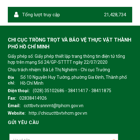
Tổng lượt truy cập
21,428,734
CHI CỤC TRỒNG TRỌT VÀ BẢO VỆ THỰC VẬT THÀNH
PHỐ HỒ CHÍ MINH
Giấy phép số: Giấy phép thiết lập trang thông tin điện tử tổng
hợp trên mạng Số 24/GP-STTTT ngày 22/07/2020
Chịu trách nhiệm:
Bà Lê Thị Nghiêm - Chi cục Trưởng
Số 10 Nguyễn Huy Tưởng, phường Gia Định, Thành phố
Địa
chỉ:
Hồ Chí Minh
Điện thoại:
(028) 35102686 - 38411417 - 38411875
Fax:
02838414926
Email:
ccttbvtv.snnmt@tphcm.gov.vn
Website:
http://chicucttbvtvhcm.gov.vn
GỬI YÊU CẦU