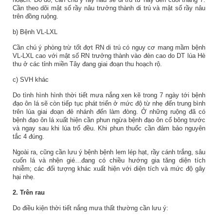
Cần theo dõi mật số rầy nâu trưởng thành di trú và mật số rầy nâu
trên đồng ruộng.
b) Bệnh VL-LXL
Cần chú ý phòng trừ tốt đợt RN di trú có nguy cơ mang mầm bệnh
VL-LXL cao với mật số RN trưởng thành vào đèn cao do DT lúa Hè
thu ở các tỉnh miền Tây đang giai đoạn thu hoạch rộ.
c) SVH khác
Do tình hình hình thời tiết mưa nắng xen kẽ trong 7 ngày tới bệnh
đạo ôn lá sẽ còn tiếp tục phát triển ở mức độ từ nhẹ đến trung bình
trên lúa giai đoạn đẻ nhánh đến làm đòng. Ở những ruộng đã có
bệnh đạo ôn lá xuất hiện cần phun ngừa bệnh đạo ôn cổ bông trước
và ngay sau khi lúa trổ đều. Khi phun thuốc cần đảm bảo nguyên
tắc 4 đúng.
Ngoài ra, cũng cần lưu ý bệnh bệnh lem lép hạt, rầy cánh trắng, sâu
cuốn lá và nhện gié…đang có chiều hướng gia tăng diện tích
nhiễm; các đối tượng khác xuất hiện với diện tích và mức độ gây
hại nhẹ.
2. Trên rau
Do điều kiện thời tiết nắng mưa thất thường cần lưu ý: