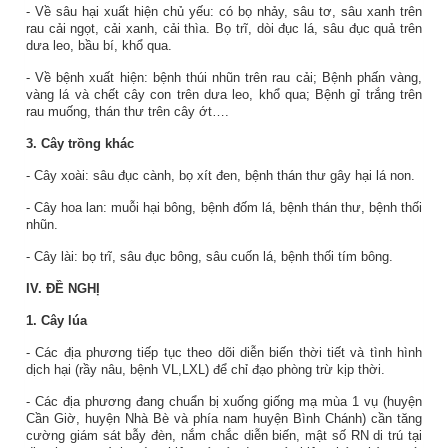
- Về sâu hại xuất hiện chủ yếu: có bọ nhảy, sâu tơ, sâu xanh trên
rau cải ngọt, cải xanh, cải thìa. Bọ trĩ, dòi đục lá, sâu đục quả trên
dưa leo, bầu bí, khổ qua.
- Về bệnh xuất hiện: bệnh thúi nhũn trên rau cải; Bệnh phấn vàng,
vàng lá và chết cây con trên dưa leo, khổ qua; Bệnh gỉ trắng trên
rau muống, thán thư trên cây ớt….
3. Cây trồng khác
- Cây xoài: sâu đục cành, bọ xít đen, bệnh thán thư gây hại lá non.
- Cây hoa lan: muỗi hại bông, bệnh đốm lá, bệnh thán thư, bệnh thối
nhũn.
- Cây lài: bọ trĩ, sâu đục bông, sâu cuốn lá, bệnh thối tím bông.
IV. ĐỀ NGHỊ
1. Cây lúa
- Các địa phương tiếp tục theo dõi diễn biến thời tiết và tình hình
dịch hại (rầy nâu, bệnh VL,LXL) để chỉ đạo phòng trừ kịp thời.
- Các địa phương đang chuẩn bị xuống giống mạ mùa 1 vụ (huyện
Cần Giờ, huyện Nhà Bè và phía nam huyện Bình Chánh) cần tăng
cường giám sát bẫy đèn, nắm chắc diễn biến, mật số RN di trú tại