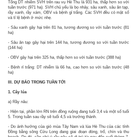
Tổng DT nhiễm SVH trên rau vụ Hè Thu là 931 ha, thấp hơn so với
tuần trước (971 ha). SVH chủ yếu là bọ nhảy, sâu xanh, sâu ăn tạp,
rầy xanh, rầy xám, OBV và bệnh gỉ trắng. Các SVH đều có mật số
và tỉ lệ bệnh ở mức nhẹ.
- Sâu xanh gây hại trên 81 ha, tương đương so với tuần trước (81
ha)
- Sâu ăn tạp gây hại trên 144 ha, tương đương so với tuần trước
(144 ha)
- OBV gây hại trên 325 ha, thấp hơn so với tuần trước (388 ha)
- Bệnh rỉ trắng: DT nhiễm là 66 ha, cao hơn so với tuần trước (48
ha)
III. DỰ BÁO TRONG TUẦN TỚI
1. Cây lúa
a) Rầy nâu:
- Hiện tại, phần lớn RN trên đồng ruộng đang tuổi 3,4 và một số tuổi
5. Trong tuần sau rầy sẽ tuổi 4,5 và trưởng thành.
- Do ảnh hưởng của gió mùa Tây Nam và lúa Hè Thu của các tỉnh
Đồng bằng sông Cửu Long đang giai đoạn đòng, trổ, chín và thu
hoạch. Do đó, cần chú ý rầy nâu sẽ di trú từ nay đến cuối tháng 7.