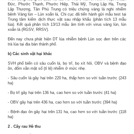
Đức, Phước Thạnh, Phước Hiệp, Thái Mỹ, Trung Lập Hạ, Trung
Lập Thượng, Tân Phú Trung có triệu chứng vàng lá nghi nhiễm
bệnh Vàng lùn – Lùn xoắn lá, Chi cục đã tiến hành gửi mẫu test tại
Trung tâm kiểm dịch thực vật sau nhập khẩu (phân tích 13 mẫu
lúa). Kết quả phân tích 13/13 mẫu âm tính với virus vàng lùn, lùn
xoắn lá (RGSV, RRSV).
Đến nay chưa phát hiện DT lúa nhiễm bệnh Lùn sọc đen trên các
trà lúa tại địa bàn thành phố.
b) Các sinh vật hại khác
SVH phổ biến có sâu cuốn lá, bọ trĩ, bọ xít hôi, OBV và bệnh đạo
ôn, đốm vằn mật số (tỉ lệ) nhiễm ở mức nhẹ.
- Sâu cuốn lá gây hại trên 220 ha, thấp hơn so với tuần trước (243
ha)
- Bọ trĩ gây hại trên 136 ha, cao hơn so với tuần trước (41 ha)
- OBV gây hại trên 436 ha, cao hơn so với tuần trước (394 ha)
- Bệnh đạo ôn gây hại trên 131 ha, cao hơn so với tuần trước (118
ha)
2
. Cây rau
Hè thu