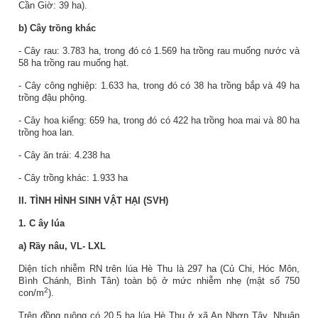
Cần Giờ: 39 ha).
b) Cây trồng khác
- Cây rau: 3.783 ha, trong đó có 1.569 ha trồng rau muống nước và
58 ha trồng rau muống hạt.
- Cây công nghiệp: 1.633 ha, trong đó có 38 ha trồng bắp và 49 ha
trồng đậu phộng.
- Cây hoa kiểng: 659 ha, trong đó có 422 ha trồng hoa mai và 80 ha
trồng hoa lan.
- Cây ăn trái: 4.238 ha
- Cây trồng khác: 1.933 ha
II. TÌNH HÌNH SINH VẬT HẠI (SVH)
1. C
ây lúa
a) Rầy nâu, VL- LXL
Diện tích nhiễm RN trên lúa Hè Thu là 297 ha (Củ Chi, Hóc Môn,
Bình Chánh, Bình Tân) toàn bộ ở mức nhiễm nhẹ (mật số 750
2
con/m
).
Trên đồng ruộng có 20,5 ha lúa Hè Thu ở xã An Nhơn Tây, Nhuận