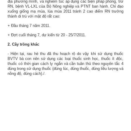
địa phương mình, và nghiêm túc áp dụng các biện pháp phòng, trừ
RN, bệnh VL-LXL của Bộ Nông nghiệp và PTNT ban hành. Chỉ đạo
xuống giống mạ mùa, lúa mùa 2011 tránh 2 cao điểm RN trưởng
thành di trú với mật độ rất cao:
+ Đầu tháng 7 năm 2011.
+ Đợt cuối tháng 7, dự kiến từ 20 - 25/7/2011.
2. Cây trồng khác
- Hiện tại, rau hè thu đã thu hoạch rộ do vậy khi sử dụng thuốc
BVTV bà con nên sử dụng các loại thuốc sinh học, thuốc ít độc,
thuốc có thời gian cách ly ngắn và cần tuân thủ theo nguyên tắc 4
đúng trong sử dụng thuốc (đúng lúc, đúng thuốc, đúng liều lượng và
nồng độ, đúng cách)./.