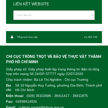
LIÊN KẾT WEBSITE
Tổng lượt truy cập
21,385,749
CHI CỤC TRỒNG TRỌT VÀ BẢO VỆ THỰC VẬT THÀNH
PHỐ HỒ CHÍ MINH
Giấy phép số: Giấy phép thiết lập trang thông tin điện tử tổng
hợp trên mạng Số 24/GP-STTTT ngày 22/07/2020
Chịu trách nhiệm:
Bà Lê Thị Nghiêm - Chi cục Trưởng
Số 10 Nguyễn Huy Tưởng, phường Gia Định, Thành phố
Địa
chỉ:
Hồ Chí Minh
Điện thoại:
(028) 35102686 - 38411417 - 38411875
Fax:
02838414926
Email:
ccttbvtv.snnmt@tphcm.gov.vn