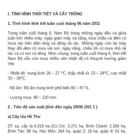
I.
TÌNH HÌNH THỜI TIẾT VÀ CÂY TRỒNG
1. Tình hình thời tiết tuần cuối tháng 06 năm 2011
Trong tuần cuối tháng 6, Nam Bộ trong những ngày đầu và giữa
tuần trời nhiều mây, ngày giảm mây và nắng, trưa chiều và đêm có
mưa rào trên diện rộng và dông rải rác. Những ngày còn lại mây
thay đổi đêm có mưa vài nơi, ngày nắng, chiều tối có mưa nhỏ rải
rác và có nơi có dông. Nhìn chung, trong tuần cuối tháng 6, thời tiết
Nam Bộ vẫn còn mưa nhiều nên nhiệt độ có khuynh hướng giảm
nhẹ
o
o
- Nhiệt độ: trung bình 26 – 27
C, thấp nhất từ 23 – 24
C, cao nhất
o
33 – 34
C.
- Độ ẩm: Độ ẩm trung bình phổ biến 80 – 87 %.
- Lượng mưa: 80 – 120 mm.
2
. Tiến độ sản xuất (tính đến ngày
29/06
/201
1
)
a) Cây lúa Hè Thu
DT sạ, cấy là 6.018 ha (Củ Chi: 3.271 ha, Bình Chánh: 2.269 ha,
Bình Tân: 98 ha, Hóc Môn: 264 ha, quận 2: 16 ha, quận 9: 61 ha,