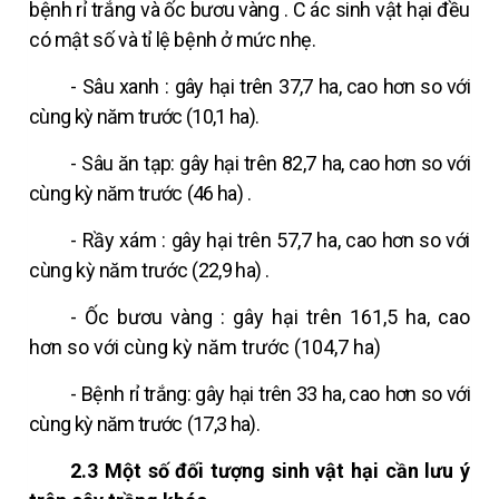
bệnh rỉ trắng
và
ốc bươu vàng
. C
ác
sinh vật hại
đều
có mật số và tỉ lệ bệnh ở mức nhẹ.
- Sâu
xanh
: gây hại trên
37,7
ha,
cao
hơn so với
cùng kỳ năm
trước (10,1 ha).
- Sâu ăn tạp: gây hại trên
82,7
ha,
cao
hơn so với
cùng kỳ năm trước
(46 ha)
.
-
Rầy xám
:
gây hại trên
57,7
ha,
cao
hơn so với
cùng kỳ năm
trước
(22,9 ha)
.
-
Ốc bươu vàng
: gây hại trên
161,5
ha,
cao
hơn so với cùng kỳ năm trước
(104,7 ha)
- Bệnh rỉ trắng: gây hại trên
33
ha,
cao
hơn so với
cùng kỳ năm trước
(17,3 ha).
2.3
Một số đối tượng sinh vật hại cần lưu ý