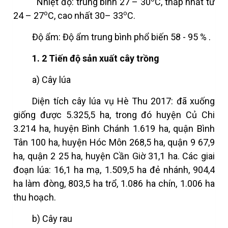
Nhiệt độ: trung bình 27 – 30
C, thấp nhất từ
o
o
24 – 27
C, cao nhất 30– 33
C.
Độ ẩm: Độ ẩm trung bình phổ biến
58 - 95
%
.
1.
2
Tiến độ sản xuất
cây trồng
a)
Cây lúa
Diện tích cây lúa vụ Hè Thu 2017: đã xuống
giống được 5.325,5 ha, trong đó huyện Củ Chi
3.214 ha, huyện Bình Chánh 1.619 ha, quận Bình
Tân 100 ha, huyện Hóc Môn 268,5 ha, quận 9 67,9
ha, quận 2 25 ha, huyện Cần Giờ 31,1 ha. Các giai
đoạn lúa: 16,1 ha mạ, 1.509,5 ha đẻ nhánh, 904,4
ha làm đòng, 803,5 ha trổ, 1.086 ha chín, 1.006 ha
thu hoạch.
b) Cây rau