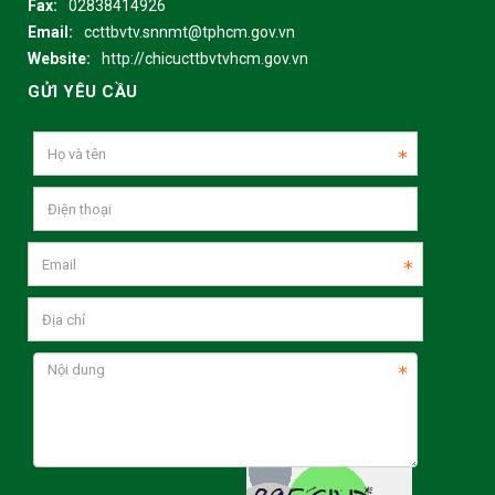
Fax:
02838414926
Email:
ccttbvtv.snnmt@tphcm.gov.vn
Website:
http://chicucttbvtvhcm.gov.vn
GỬI YÊU CẦU