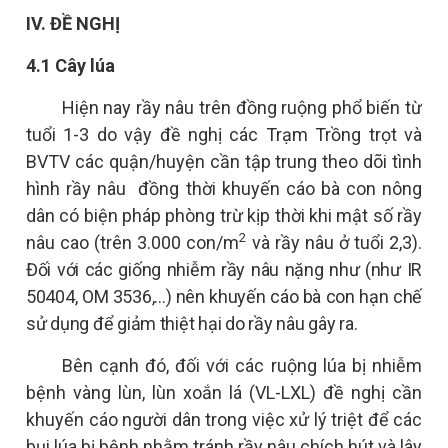
IV.
ĐỀ
NGHỊ
4.1 Cây lúa
Hiện nay rầy nâu trên đồng ruộng phổ biến từ
tuổi 1-3 do vậy đề nghị các Trạm Trồng trọt và
BVTV các quận/huyện cần tập trung theo dõi tình
hình rầy nâu
đồng thời khuyến cáo bà con nông
dân có biện pháp phòng trừ kịp thời khi mật số rầy
2
nâu cao (trên 3.000 con/m
và rầy nâu ở tuổi 2,3).
Đối với các giống nhiễm rầy nâu nặng như (như IR
50404, OM 3536,...) nên khuyến cáo bà con hạn chế
sử dụng để giảm thiệt hại do rầy nâu gây ra.
Bên cạnh đó, đối với các ruộng lúa bị nhiễm
bệnh vàng lùn, lùn xoắn lá (VL-LXL) đề nghị cần
khuyến cáo người dân trong việc xử lý triệt để các
bụi lúa bị bệnh nhằm tránh rầy nâu chích hút và lây