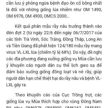
cần lưu ý phòng ngừa bệnh đạo ôn cổ bông nhất
là đối với những giống lúa nhiễm như OM 1490,
OM 6976, OM 4900, OMCS 2000...
Kết quả phân mẫu rầy nâu trưởng thành vào
đèn đợt 2 (từ ngày 22/6 đến ngày 06/7/2017 của
các tỉnh Trà Vinh, Sóc Trăng, Đồng Tháp, Long An
và Tiền Giang đã phát hiện 124/180 mẫu rầy mang
virus VL-LXL lúa (chiếm tỷ lệ 68%). Do vậy, đề nghị
các địa phương đang xuống giống vụ Mùa cần lưu
ý khuyến cáo người dân cụ thể lịch gieo sạ để
đảm bảo xuống giống đồng loạt và né rầy, giúp
người dân hạn chế thiệt hại do rầy nâu và bệnh VL-
LXL gây ra.
Theo khuyến cáo của Cục Trồng trọt, các
giống lúa vụ Mùa thích hợp cho vùng Đông Nam
Bộ như: OM6976, OM4900, OM6162, OM5451,