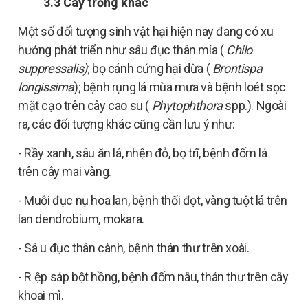
3.3
Cây trồng khác
Một số đối tượng sinh vật hại hiện nay đang có xu
hướng phát triển như
sâu đục thân mía (
Chilo
suppressalis)
; bọ cánh
cứng hại dừa (
Brontispa
longissima
); bệnh rụng lá mùa mưa và bệnh loét sọc
mặt cạo trên cây cao su (
Phytophthora
spp.). Ngoài
ra, các đối tượng khác cũng cần lưu ý như:
- Rầy xanh, sâu ăn lá, nhện đỏ, bọ trĩ, bệnh đốm lá
trên cây mai vàng.
- Muỗi đục nụ hoa lan, bệnh thối đọt, vàng tuột lá trên
lan dendrobium, mokara.
- Sâ
u đục
thân
cành, bệnh thán thư
trên xoài.
- R
ệp sáp bột hồng, bệnh đốm nâu, thán thư trên cây
khoai mì.