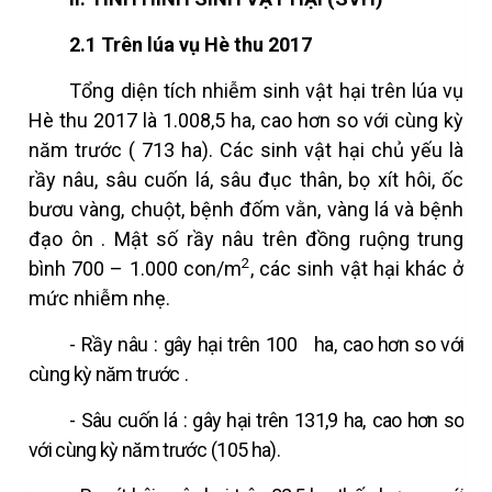
2.1 Trên lúa vụ Hè thu 2017
Tổng diện tích nhiễm
sinh vật hại
trên lúa vụ
Hè thu 2017
là
1.008,5
ha,
cao
hơn so với
cùng kỳ
năm trước
(
713
ha). Các
sinh vật hại
chủ yếu là
rầy nâu, sâu cuốn lá, sâu đục thân, bọ xít hôi,
ốc
bươu vàng, chuột, bệnh đốm vằn, vàng lá và bệnh
đạo ôn
.
Mật số rầy nâu trên đồng ruộng trung
2
bình 700 – 1.000 con/m
, các sinh vật hại khác
ở
mức nhiễm nhẹ.
-
Rầy nâu
:
gây hại trên
100
ha,
cao
hơn so với
cùng kỳ năm
trước
.
-
Sâu cuốn lá
:
gây hại trên
131,9
ha,
cao
hơn so
với cùng kỳ năm
trước
(105 ha).