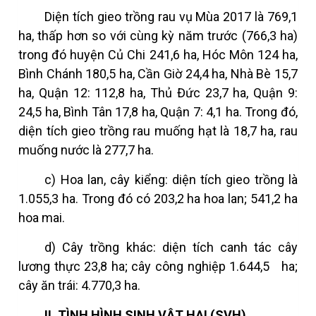
Diện tích gieo trồng rau vụ Mùa 2017 là 769,1
ha, thấp hơn so với cùng kỳ năm trước (766,3 ha)
trong đó huyện Củ Chi 241,6 ha, Hóc Môn 124 ha,
Bình Chánh 180,5 ha, Cần Giờ 24,4 ha, Nhà Bè 15,7
ha, Quận 12: 112,8 ha, Thủ Đức 23,7 ha, Quận 9:
24,5 ha, Bình Tân 17,8 ha, Quận 7: 4,1 ha. Trong đó,
diện tích gieo trồng rau muống hạt là 18,7 ha, rau
muống nước là 277,7 ha.
c) Hoa lan, cây kiểng: diện tích gieo trồng là
1.055,3 ha.
Trong đó có 203,2 ha hoa lan; 541,2 ha
hoa mai.
d) Cây trồng khác: diện tích canh tác cây
lương thực 23,8 ha; cây công nghiệp 1.644,5
ha;
cây ăn trái: 4.770,3 ha.
II. TÌNH HÌNH SINH VẬT HẠI (SVH)