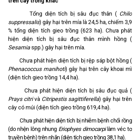
trên cây trồng khác
Tổng diện tích bị sâu đục thân (
Chilo
suppressalis
) gây hại trên mía là 24,5 ha, chiếm 3,9
% tổng diện tích gieo trồng (623 ha). Chưa phát
hiện diện tích bị sâu đục thân mình hồng (
Sesamia
spp.) gây hại trên mía.
Chưa phát hiện diện tích bị rệp sáp bột hồng (
Phenacoccus manihoti
) gây hại trên cây khoai mì
(diện tích gieo trồng 14,4 ha).
Chưa phát hiện diện tích bị sâu đục quả (
Prays citri
và
Citripestis sagittiferella
) gây hại trên
cây có múi (diện tích gieo trồng 619,4 ha).
Chưa phát hiện diện tích bị nhiễm bệnh chổi rồng
(do nhện lông nhung
Eriophyes dimocarpi
làm véc tơ
truyền bệnh) trên nhãn (diện tích gieo trồng 38,1 ha).