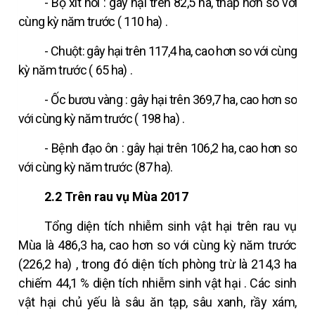
-
Bọ xít hôi
:
gây hại trên
82,5
ha,
thấp
hơn so với
cùng kỳ năm
trước (
110
ha)
.
- Chuột: gây hại trên 117,4 ha,
cao
hơn so với cùng
kỳ năm
trước (
65
ha)
.
-
Ốc bươu vàng
:
gây hại trên
369,7
ha,
cao
hơn so
với cùng kỳ năm
trước (
198
ha)
.
- Bệnh
đạo ôn
: gây hại trên
106,2
ha,
cao
hơn so
với cùng kỳ năm trước
(87 ha).
2.2
Trên rau
vụ Mùa 2017
Tổng
diện tích
nhiễm
sinh vật hại
trên rau
vụ
Mùa
là
486,3
ha,
cao
hơn so với cùng kỳ năm trước
(226,2 ha)
, trong đó
diện tích
phòng trừ là
214,3 ha
chiếm
44,1
%
diện tích
nhiễm
sinh vật hại
. Các
sinh
vật hại
chủ yếu là sâu ăn tạp, sâu xanh, rầy xám,