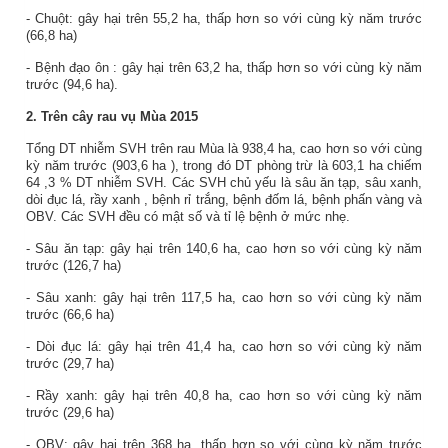
- Chuột: gây hại trên
55,2
ha,
thấp
hơn so với cùng kỳ năm
trước
(
66,8
ha)
-
Bệnh đạo ôn
: gây hại trên
63,2
ha,
thấp
hơn so với cùng kỳ năm
trước (
94,6
ha).
2.
Trên cây rau vụ
Mùa
2015
Tổng DT nhiễm SVH trên rau
Mùa
là
938,4
ha,
cao
hơn so với cùng
kỳ năm trước (
903,6
ha
), trong đó DT phòng trừ là
603,1
ha chiếm
64
,
3
% DT nhiễm SVH. Các SVH chủ yếu là sâu ăn tạp, sâu xanh,
dòi đục lá,
rầy
xanh
, bệnh rỉ trắng
, bệnh đốm lá, bệnh phấn vàng
và
OBV. Các SVH đều có mật số và tỉ lệ bệnh ở mức nhẹ.
- Sâu ăn tạp: gây hại trên 140,6 ha, cao hơn so với cùng kỳ năm
trước (126,7 ha)
-
Sâu
xanh:
gây hại trên
117,5
ha,
cao
hơn so với cùng kỳ năm
trước (
66,6
ha)
- Dòi đục lá:
gây hại trên
41,4
ha,
cao
hơn so với cùng kỳ năm
trước (
29,7
ha)
- Rầy xanh:
gây hại trên
40,8
ha,
cao
hơn so với cùng kỳ năm
trước (
29,6
ha)
- OBV:
gây hại trên
368
ha,
thấp
hơn so với cùng kỳ năm trước