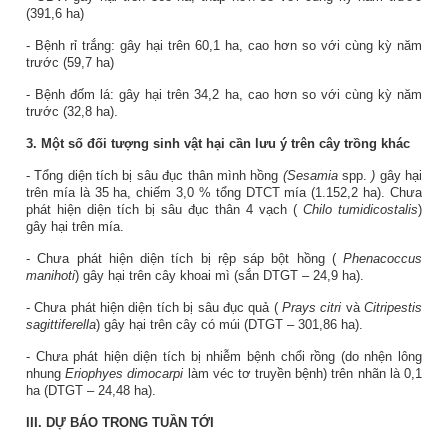
(
391,6
ha)
- Bệnh rỉ trắng:
gây hại trên
60,1
ha,
cao
hơn so với cùng kỳ năm
trước
(
59,7
ha)
- Bệnh đốm lá:
gây hại trên
34,2
ha,
cao
hơn so với cùng kỳ năm
trước
(
32,8
ha)
.
3. Một số đối tượng sinh vật hại cần lưu ý trên cây trồng khác
- Tổng diện tích bị sâu đục thân mình hồng
(Sesamia
spp.
)
gây hại
trên mía là 35 ha, chiếm 3,0 % tổng DTCT mía (1.152,2 ha). Chưa
phát hiện diện tích bị sâu đục thân 4 vạch (
Chilo tumidicostalis
)
gây hại trên mía.
- Chưa phát hiện diện tích bị rệp sáp bột hồng (
Phenacoccus
manihoti
) gây hại trên cây khoai mì (sắn DTGT – 24,9 ha).
- Chưa phát hiện diện tích bị sâu đục quả (
Prays citri
và
Citripestis
sagittiferella
) gây hại trên cây có múi (DTGT – 301,86 ha).
- Chưa phát hiện diện tích bị nhiễm bệnh chổi rồng (do nhện lông
nhung
Eriophyes dimocarpi
làm véc tơ truyền bệnh) trên nhãn là 0,1
ha (DTGT – 24,48 ha).
III. DỰ BÁO TRONG TUẦN TỚI