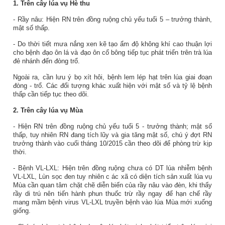
1.
Trên cây lúa
vụ Hè thu
- Rầy nâu:
Hiện RN trên đồng ruộng chủ yếu tuổi 5 – trưởng thành,
mật số thấp.
-
Do thời tiết mưa
nắng xen kẽ tạo ẩm độ không khí cao thuận lợi
cho bệnh đạo ôn
lá và đạo ôn cổ bông
tiếp tục
phát triển
trên trà lúa
đẻ nhánh đến đòng
trổ.
Ngoài ra, cần lưu ý bọ xít hôi, bệnh lem lép hạt trên lúa giai đoạn
đòng
- trổ. Các đối tượng khác xuất hiện với mật số và tỷ lệ bệnh
thấp cần tiếp tục theo dõi.
2.
Trên cây lúa
vụ Mùa
- Hiện RN trên đồng ruộng chủ yếu tuổi 5 - trưởng thành; mật số
thấp, tuy nhiên RN đang tích lũy và gia tăng mật số, chú ý đợt RN
trưởng thành vào cuối tháng 10/2015 cần theo dõi để phòng trừ kịp
thời.
- Bệnh VL-LXL: Hiện trên đồng ruộng chưa có DT lúa nhiễm bệnh
VL-LXL, Lùn sọc đen tuy nhiên c
ác xã có diện tích sản xuất lúa vụ
Mùa cần quan tâm chặt chẽ diễn biến của rầy nâu vào đèn, khi thấy
rầy di trú nên tiến hành phun thuốc trừ rầy ngay để hạn chế rầy
mang mầm bệnh virus VL-LXL truyền bệnh vào lúa Mùa mới xuống
giống.