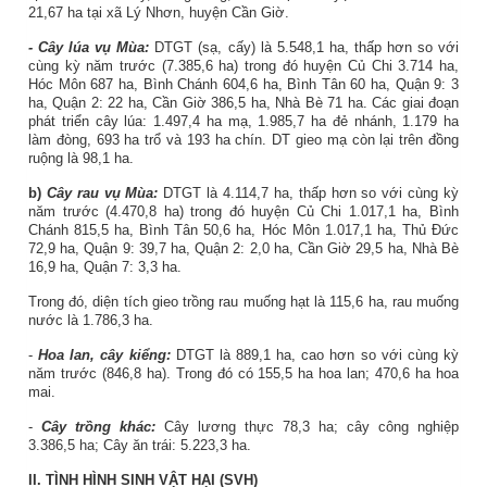
21,67 ha tại xã Lý Nhơn, huyện Cần Giờ.
-
Cây lúa vụ Mùa:
DTGT (sạ, cấy) là 5.548,1 ha, thấp hơn so với
cùng kỳ năm trước (7.385,6 ha) trong đó huyện Củ Chi 3.714 ha,
Hóc Môn 687 ha, Bình Chánh 604,6 ha, Bình Tân 60 ha, Quận 9: 3
ha, Quận 2: 22 ha, Cần Giờ 386,5 ha, Nhà Bè 71 ha. Các giai đoạn
phát triển cây lúa: 1.497,4 ha mạ, 1.985,7 ha đẻ nhánh, 1.179 ha
làm đòng, 693 ha trổ và 193 ha chín. DT gieo mạ còn lại trên đồng
ruộng là 98,1 ha.
b)
Cây rau vụ Mùa:
DTGT là 4.114,7 ha, thấp hơn so với cùng kỳ
năm trước (4.470,8 ha) trong đó huyện Củ Chi 1.017,1 ha, Bình
Chánh 815,5 ha, Bình Tân 50,6 ha, Hóc Môn 1.017,1 ha, Thủ Đức
72,9 ha, Quận 9: 39,7 ha, Quận 2: 2,0 ha, Cần Giờ 29,5 ha, Nhà Bè
16,9 ha, Quận 7: 3,3 ha.
Trong đó, diện tích gieo trồng rau muống hạt là 115,6 ha, rau muống
nước là 1.786,3 ha.
-
Hoa lan, cây kiểng:
DTGT là 889,1 ha, cao hơn so với cùng kỳ
năm trước (846,8 ha). Trong đó có 155,5 ha hoa lan; 470,6 ha hoa
mai.
-
Cây trồng khác:
Cây lương thực 78,3 ha; cây công nghiệp
3.386,5 ha; Cây ăn trái: 5.223,3 ha.
II. TÌNH HÌNH SINH VẬT HẠI (SVH)