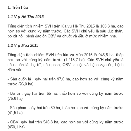
1.
Trên
l
úa
1.1
V
ụ Hè Thu 2015
Tổng diện tích nhiễm SVH trên lúa vụ Hè Thu 2015 là
103,3
ha,
cao
hơn so với cùng kỳ năm trước. Các
SVH chủ yếu là
sâu đục thân,
bọ xít hôi, bệnh đạo ôn
OBV và chuột
và đều ở mức nhiễm nhẹ.
1.2
V
ụ
Mùa
2015
Tổng diện tích nhiễm SVH trên lúa vụ
Mùa
2015 là
943,5
ha,
thấp
hơn so với cùng kỳ năm trước (
1.213,7
ha). Các
SVH chủ yếu là
sâu cuốn lá, bọ trĩ, sâu phao, OBV, chuột và bệnh đạo ôn, bệnh
đốm vằn
.
-
Sâu cuốn lá
: gây hại trên
97,6
ha,
cao
hơn so với cùng kỳ năm
trước
(96,9 ha)
-
Bọ trĩ
: gây hại trên
65
ha,
thấp
hơn so với cùng kỳ năm
trước
(
76,8
ha)
- Sâu phao
: gây hại trên
30
ha,
thấp
hơn so với cùng kỳ năm
trước
(
41,5
ha)
- OBV
:
gây hại trên
546,8
ha,
cao
hơn so với cùng kỳ năm
trước
(
450,1
ha)