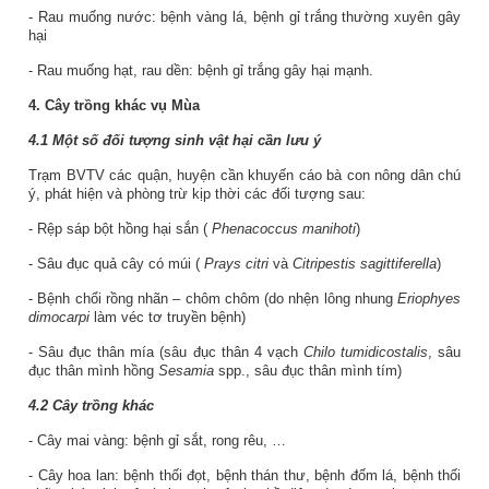
- Rau muống nước: bệnh vàng lá, bệnh gỉ trắng thường xuyên gây
hại
- Rau muống hạt, rau dền: bệnh gỉ trắng gây hại mạnh.
4.
Cây trồng khác
vụ Mùa
4.1 Một số đối tượng sinh vật hại cần lưu ý
Trạm BVTV các quận, huyện cần khuyến cáo bà con nông dân chú
ý, phát hiện và phòng trừ kịp thời các đối tượng sau:
- Rệp sáp bột hồng hại sắn (
Phenacoccus manihoti
)
- Sâu đục quả cây có múi (
Prays citri
và
Citripestis sagittiferella
)
- Bệnh chổi rồng nhãn – chôm chôm (do nhện lông nhung
Eriophyes
dimocarpi
làm véc tơ truyền bệnh)
- Sâu đục thân mía (sâu đục thân 4 vạch
Chilo tumidicostalis
, sâu
đục thân mình hồng
Sesamia
spp., sâu đục thân mình tím)
4.2
Cây trồng khác
- Cây mai vàng: bệnh gỉ sắt, rong rêu, …
- Cây hoa lan: bệnh thối đọt, bệnh thán thư,
bệnh đốm lá,
bệnh thối