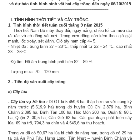
và dự báo tình hình sinh vật hại cây trồng đến ngày 06/10/2015
_________________________________________
I.
TÌNH HÌNH THỜI TIẾT VÀ CÂY TRỒNG
1.
Tình hình thời tiết tuần cuối tháng 9 năm 2015
Thời tiết Nam Bộ mây thay đổi, ngày nắng, chiều tối có mưa rào
rải rác và có dông vài nơi. Trong cơn dông còn kèm theo gió giật
mạnh, lốc xoáy, sét đánh.
Gió tây nam cấp 4– 5.
o
o
- Nhiệt độ
:
trung bình 27 – 28
C, thấp nhất từ 22 – 24
C, cao nhất
o
33 – 35
C.
-
Độ ẩm: Độ ẩm trung bình phổ biến
82
–
89
%
- Lượng mưa: 70 – 120 mm.
2
. Tiến độ sản xuất
cây trồng
a)
Cây lúa
- Cây lúa
vụ
Hè thu
:
DTGT là 5.459,6 ha, thấp hơn so với cùng kỳ
năm trước (5.619,9 ha) trong đó huyện Củ Chi 2.879 ha, Bình
Chánh 2.095 ha, Bình Tân 100 ha, Hóc Môn 203 ha, Quận 9: 90,1
ha, Quận 2: 30,5 ha, Cần Giờ 62 ha. Các giai đoạn phát triển cây
lúa: 69 ha trổ, 794,3 ha chín và 4.545,6 ha thu hoạch.
Trong vụ đã có 50,67 ha lúa bị chết do nắng hạn, trong đó có 29 ha
tại xã An Phú Tây, Hưng Long, Tân Nhựt – huyện Bình Chánh và