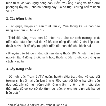
hình thức để vận động nông dân kiểm tra đồng ruộng và tích cực
phòng trị rầy nâu, nhổ bỏ những cây lúa có triệu chứng nhiễm bệnh
VL-LXL.
2. Cây trồng khác
- Các quận, huyện có sản xuất rau vụ Mùa thống kê và báo cáo
năng suất rau vụ Mùa 2015.
- Thời tiết nắng mưa xen kẽ thích hợp cho sự sinh trưởng, phát
triển của sâu bệnh hại do đó bà con nông dân chú ý lên liếp cao,
thoát nước tốt để cây rau phát triển tốt, hạn chế sâu bệnh hại.
- Khuyến cáo bà con nông dân sử dụng thuốc BVTV tuân thủ theo
nguyên tắc 4 đúng, thuốc sinh học, thuốc ít độc, thuốc có thời gian
cách ly ngắn
3. Cây trồng khác
- Đề nghị các Trạm BVTV quận, huyện điều tra thống kê các đối
tượng sinh vật hại cần lưu ý như Rệp sáp bột hồng hại sắn, sâu
đục quả cây có múi, bệnh chổi rồng nhãn – chôm chôm, sâu đục
thân mía để có cơ sở dự tính, dự báo, phòng trừ sinh vật hại có
hiệu quả./.
Tổng số điểm của bài viết là: 0 trong 0 đánh giá