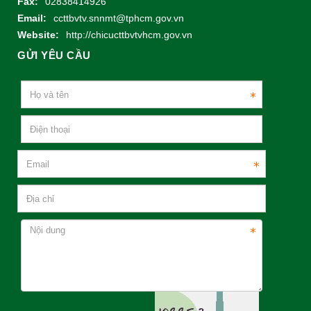
Fax:
02838414926
Email:
ccttbvtv.snnmt@tphcm.gov.vn
Website:
http://chicucttbvtvhcm.gov.vn
GỬI YÊU CẦU