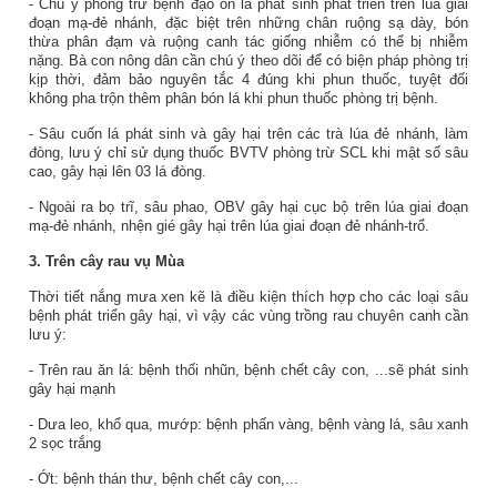
- Chú ý phòng trừ bệnh đạo ôn lá phát sinh phát triển trên lúa giai
đoạn mạ-đẻ nhánh, đặc biệt trên những chân ruộng sạ dày, bón
thừa phân đạm và ruộng canh tác giống nhiễm có thể bị nhiễm
nặng. Bà con nông dân cần chú ý theo dõi để có biện pháp phòng trị
kịp thời, đảm bảo nguyên tắc 4 đúng khi phun thuốc, tuyệt đối
không pha trộn thêm phân bón lá khi phun thuốc phòng trị bệnh.
- Sâu cuốn lá phát sinh và gây hại trên các trà lúa đẻ nhánh, làm
đòng, lưu ý chỉ sử dụng thuốc BVTV phòng trừ SCL khi mật số sâu
cao, gây hại lên 03 lá đòng.
- Ngoài ra bọ trĩ, sâu phao, OBV gây hại cục bộ trên lúa giai đoạn
mạ-đẻ nhánh, nhện gié gây hại trên lúa giai đoạn đẻ nhánh-trổ.
3.
Trên cây
rau
vụ Mùa
Thời tiết nắng mưa xen kẽ là điều kiện thích hợp cho các loại sâu
bệnh phát triển gây hại, vì vậy các vùng trồng rau chuyên canh cần
lưu ý:
- Trên rau ăn lá: bệnh thối nhũn, bệnh chết cây con, ...sẽ phát sinh
gây hại mạnh
- Dưa leo, khổ qua, mướp: bệnh phấn vàng, bệnh vàng lá, sâu xanh
2 sọc trắng
- Ớt: bệnh thán thư, bệnh chết cây con,...