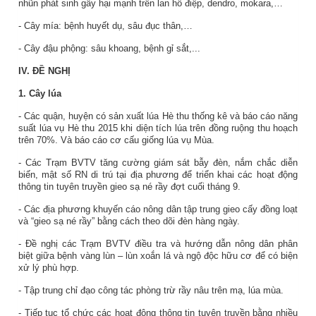
nhũn phát sinh gây hại mạnh trên lan hồ điệp, dendro, mokara,…
- Cây mía: bệnh huyết dụ, sâu đục thân,…
- Cây đậu phộng: sâu khoang, bệnh gỉ sắt,...
IV. ĐỀ NGHỊ
1.
Cây lúa
- Các quận, huyện có sản xuất lúa Hè thu thống kê và báo cáo năng
suất lúa vụ Hè thu 2015 khi diện tích lúa trên đồng ruộng thu hoạch
trên 70%. Và báo cáo cơ cấu giống lúa vụ Mùa.
- Các Trạm BVTV tăng cường giám sát bẫy đèn, nắm chắc diễn
biến, mật số RN di trú tại địa phương để triển khai các hoạt động
thông tin tuyên truyền gieo sạ né rầy đợt cuối tháng 9.
- Các địa phương khuyến cáo nông dân tập trung gieo cấy đồng loạt
và “gieo sạ né rầy” bằng cách theo dõi đèn hàng ngày.
- Đề nghị các Trạm BVTV điều tra và hướng dẫn nông dân phân
biệt giữa bệnh vàng lùn – lùn xoắn lá và ngộ độc hữu cơ để có biện
xử lý phù hợp.
- Tập trung chỉ đạo công tác phòng trừ rầy nâu trên mạ, lúa mùa.
- Tiếp tục tổ chức các hoạt động thông tin tuyên truyền bằng nhiều