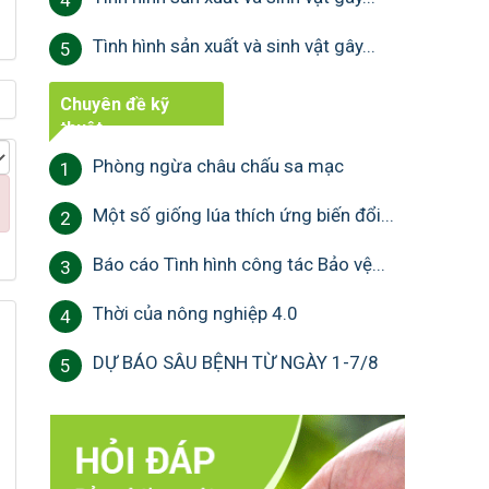
4
Tình hình sản xuất và sinh vật gây...
5
Chuyên đề kỹ
thuật
Phòng ngừa châu chấu sa mạc
1
Một số giống lúa thích ứng biến đổi...
2
Báo cáo Tình hình công tác Bảo vệ...
3
Thời của nông nghiệp 4.0
4
DỰ BÁO SÂU BỆNH TỪ NGÀY 1-7/8
5