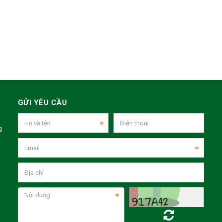
GỬI YÊU CẦU
g