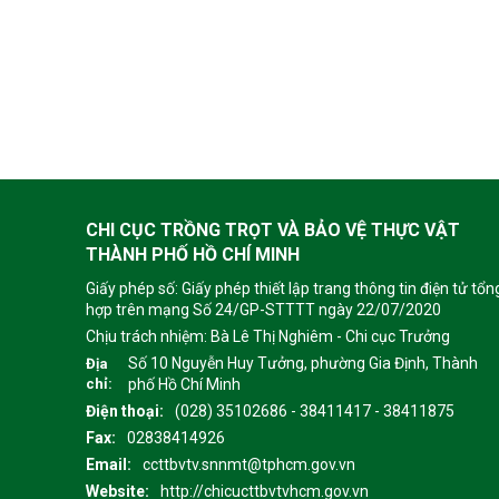
CHI CỤC TRỒNG TRỌT VÀ BẢO VỆ THỰC VẬT
THÀNH PHỐ HỒ CHÍ MINH
Giấy phép số: Giấy phép thiết lập trang thông tin điện tử tổn
hợp trên mạng Số 24/GP-STTTT ngày 22/07/2020
Chịu trách nhiệm:
Bà Lê Thị Nghiêm - Chi cục Trưởng
Số 10 Nguyễn Huy Tưởng, phường Gia Định, Thành
Địa
chỉ:
phố Hồ Chí Minh
Điện thoại:
(028) 35102686 - 38411417 - 38411875
Fax:
02838414926
Email:
ccttbvtv.snnmt@tphcm.gov.vn
Website:
http://chicucttbvtvhcm.gov.vn