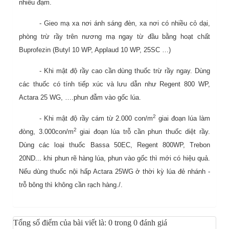
nhiều đạm.
- Gieo mạ xa nơi ánh sáng đèn, xa nơi có nhiều cỏ dại,
phòng trừ rầy trên nương mạ ngay từ đầu bằng hoạt chất
Buprofezin (Butyl 10 WP, Applaud 10 WP, 25SC …)
- Khi mật độ rầy cao cần dùng thuốc trừ rầy ngay. Dùng
các thuốc có tính tiếp xúc và lưu dẫn như Regent 800 WP,
Actara 25 WG, ….phun đẫm vào gốc lúa.
2
- Khi mật độ rầy cám từ 2.000 con/m
giai đoạn lúa làm
2
đòng, 3.000con/m
giai đoạn lúa trỗ cần phun thuốc diệt rầy.
Dùng các loại thuốc Bassa 50EC, Regent 800WP, Trebon
20ND... khi phun rẽ hàng lúa, phun vào gốc thì mới có hiệu quả.
Nếu dùng thuốc nội hấp Actara 25WG ở thời kỳ lúa đẻ nhánh -
trỗ bông thì không cần rạch hàng./.
Tổng số điểm của bài viết là: 0 trong 0 đánh giá