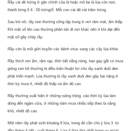
Rầy cái đẻ trứng ở gân chính của lá hoặc mô bẹ lá lúa còn non,
thành từng ổ 4 - 50 trứng/ổ. Mỗi con cái đẻ vài trăm trứng.
Sau khi nở, rầy non thường sống tập trung ở nơi râm mát, ẩm thấp.
Khi mật số lên cao thường phân tán đi nơi khác nên ít khi đạt đến
mật số gây cháy rầy.
Rầy còn là môi giới truyền các bệnh virus sang các cây lúa khỏe.
Rầy thích nơi ẩm, rậm rạp, thời tiết nắng nóng, hạn gay gắt có mưa
giông xen kẽ thường là điều kiện thuận lợi cho rầy xanh đuôi đen
phát triển mạnh. Lúa thường bị rầy xanh đuôi đen gây hại nặng ở
thời kỳ mưa ít, nhiệt độ thấp và ẩm độ cao.
Rầy thường xuất hiện ở những ruộng trũng, vào thời kỳ lúa làm
đòng đến ngậm sữa, ở những năm mưa nhiều tiếp theo là nắng
khô, nhiệt độ cao.
Một năm rầy phát sinh khoảng 8 lứa, trong đó cần chú ý lứa 3: từ
đầu tháng 4 (dl) - cuối tháng 6. Lứa 4 (lứa thứ nhất trong vụ mùa):