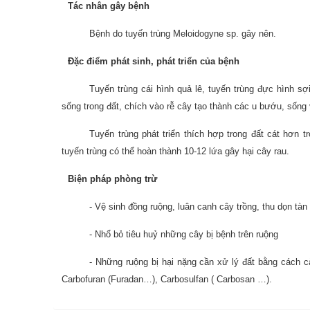
Tác nhân gây bệnh
Bệnh do tuyến trùng Meloidogyne sp. gây nên.
Đặc điểm phát sinh, phát triển của bệnh
Tuyến trùng cái hình quả lê, tuyến trùng đực hình sợ
sống trong đất, chích vào rễ cây tạo thành các u bướu, sống 
Tuyến trùng phát triển thích hợp trong đất cát hơn t
tuyến trùng có thể hoàn thành 10-12 lứa gây hại cây rau.
Biện pháp phòng trừ
- Vệ sinh đồng ruộng, luân canh cây trồng, thu dọn tà
- Nhổ bỏ tiêu huỷ những cây bị bệnh trên ruộng
- Những ruộng bị hại nặng cần xử lý đất bằng cách cày
Carbofuran (Furadan…), Carbosulfan ( Carbosan …).