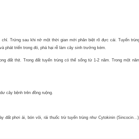
i chỉ. Trứng sau khi nở một thời gian mới phân biệt rõ đực cái. Tuyến trùn
và phát triển trong đó, phá hại rễ làm cây sinh trưởng kém.
rong đất thịt. Trong đất tuyến trùng có thể sống từ 1-2 năm. Trong một nă
n dư cây bệnh trên đồng ruộng.
 đất phơi ải, bón vôi, rải thuốc trừ tuyến trùng như Cytokinin (Sincocin…)