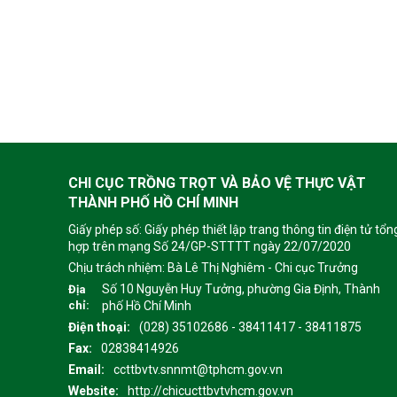
CHI CỤC TRỒNG TRỌT VÀ BẢO VỆ THỰC VẬT
THÀNH PHỐ HỒ CHÍ MINH
Giấy phép số: Giấy phép thiết lập trang thông tin điện tử tổn
hợp trên mạng Số 24/GP-STTTT ngày 22/07/2020
Chịu trách nhiệm:
Bà Lê Thị Nghiêm - Chi cục Trưởng
Số 10 Nguyễn Huy Tưởng, phường Gia Định, Thành
Địa
chỉ:
phố Hồ Chí Minh
Điện thoại:
(028) 35102686 - 38411417 - 38411875
Fax:
02838414926
Email:
ccttbvtv.snnmt@tphcm.gov.vn
Website:
http://chicucttbvtvhcm.gov.vn