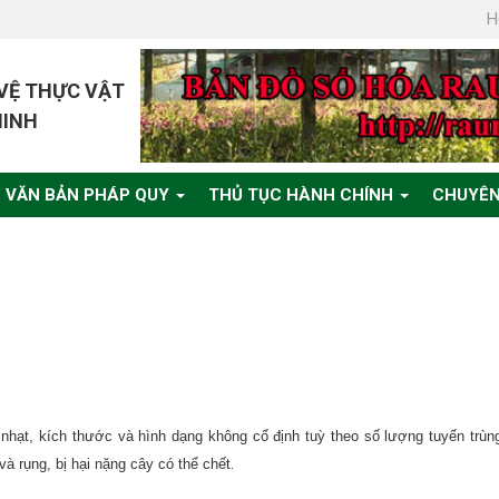
H
 VỆ THỰC VẬT
MINH
VĂN BẢN PHÁP QUY
THỦ TỤC HÀNH CHÍNH
CHUYÊN
hạt, kích thước và hình dạng không cố định tuỳ theo số lượng tuyến trùn
.
và rụng, bị hại nặng cây có thể chết