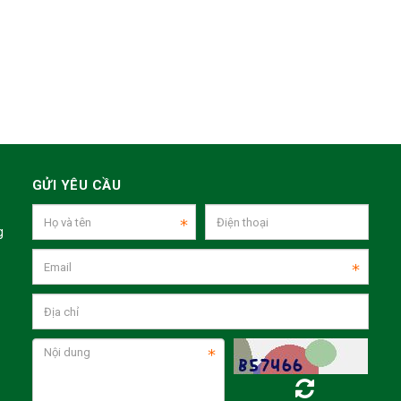
GỬI YÊU CẦU
g