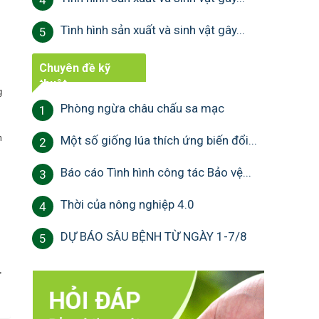
4
Tình hình sản xuất và sinh vật gây...
5
Chuyên đề kỹ
thuật
g
Phòng ngừa châu chấu sa mạc
1
m
Một số giống lúa thích ứng biến đổi...
2
Báo cáo Tình hình công tác Bảo vệ...
3
Thời của nông nghiệp 4.0
4
DỰ BÁO SÂU BỆNH TỪ NGÀY 1-7/8
5
,