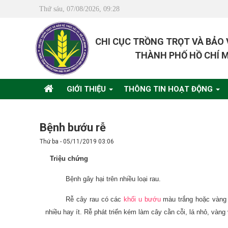
Thứ sáu, 07/08/2026, 09:28
CHI CỤC TRỒNG TRỌT VÀ BẢO
THÀNH PHỐ HỒ CHÍ 
GIỚI THIỆU
THÔNG TIN HOẠT ĐỘNG
Bệnh bướu rễ
Thứ ba - 05/11/2019 03:06
Triệu chứng
Bệnh gây hại trên nhiều loại rau.
Rễ cây rau có các
khối u bướu
màu trắng hoặc vàng n
nhiều hay ít. Rễ phát triển kém làm cây cằn cỗi, lá nhỏ, vàng 