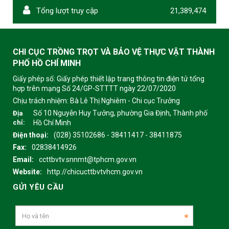
Tổng lượt truy cập
21,389,474
CHI CỤC TRỒNG TRỌT VÀ BẢO VỆ THỰC VẬT THÀNH
PHỐ HỒ CHÍ MINH
Giấy phép số: Giấy phép thiết lập trang thông tin điện tử tổng
hợp trên mạng Số 24/GP-STTTT ngày 22/07/2020
Chịu trách nhiệm:
Bà Lê Thị Nghiêm - Chi cục Trưởng
Số 10 Nguyễn Huy Tưởng, phường Gia Định, Thành phố
Địa
chỉ:
Hồ Chí Minh
Điện thoại:
(028) 35102686 - 38411417 - 38411875
Fax:
02838414926
Email:
ccttbvtv.snnmt@tphcm.gov.vn
Website:
http://chicucttbvtvhcm.gov.vn
GỬI YÊU CẦU