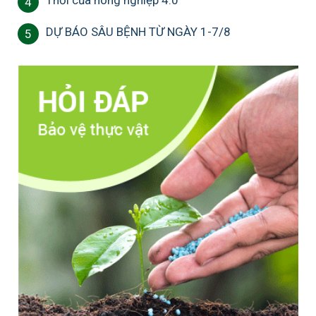
Thời của nông nghiệp 4.0
4
DỰ BÁO SÂU BỆNH TỪ NGÀY 1-7/8
5