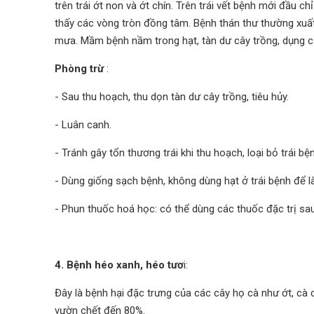
trên trái ớt non và ớt chín. Trên trái vết bệnh mới đầu 
thấy các vòng tròn đồng tâm. Bệnh thán thư thường xuất 
mưa. Mầm bệnh nầm trong hạt, tàn dư cây trồng, dụng cụ
Phòng trừ
:
- Sau thu hoạch, thu dọn tàn dư cây trồng, tiêu hủy.
- Luân canh.
- Tránh gây tổn thương trái khi thu hoạch, loại bỏ trái bệ
- Dùng giống sạch bệnh, không dùng hạt ở trái bệnh để là
- Phun thuốc hoá học: có thể dùng các thuốc đặc trị s
4. Bệnh héo xanh, héo tươ
i:
Đây là bệnh hại đặc trưng của các cây họ cà như ớt, cà 
vườn chết đến 80%.