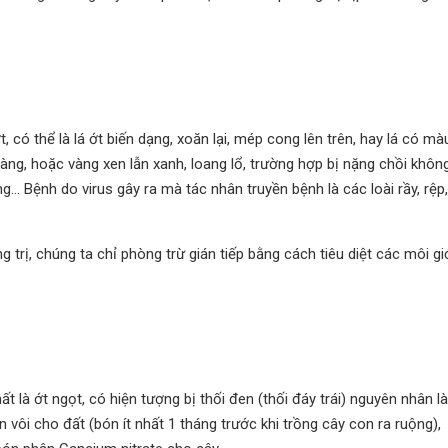
t, có thể là lá ớt biến dạng, xoăn lại, mép cong lên trên, hay lá có mà
ng, hoặc vàng xen lẫn xanh, loang lổ, trường hợp bị nặng chồi khôn
ng… Bệnh do virus gây ra mà tác nhân truyền bệnh là các loài rầy, rệp,
trị, chúng ta chỉ phòng trừ gián tiếp bằng cách tiêu diệt các môi gi
ất là ớt ngọt, có hiện tượng bị thối đen (thối đáy trái) nguyên nhân là
vôi cho đất (bón ít nhất 1 tháng trước khi trồng cây con ra ruộng),