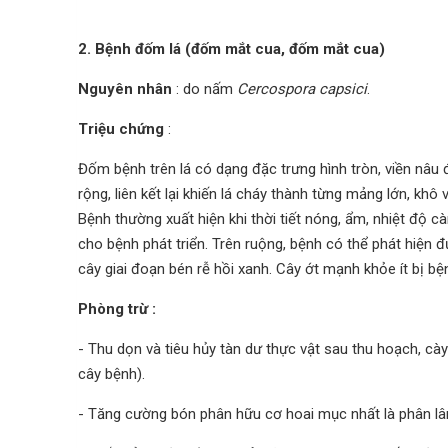
2. Bệnh đốm lá (đốm mắt cua, đốm mắt cua)
Nguyên nhân
: do nấm
Cercospora capsici
.
Triệu chứng
:
Đốm bệnh trên lá có dạng đặc trưng hình tròn, viền nâu 
rộng, liên kết lại khiến lá cháy thành từng mảng lớn, khô
Bệnh thường xuất hiện khi thời tiết nóng, ẩm, nhiệt độ c
cho bệnh phát triển. Trên ruộng, bệnh có thể phát hiện đ
cây giai đoạn bén rễ hồi xanh. Cây ớt mạnh khỏe ít bị bệ
Phòng trừ :
- Thu dọn và tiêu hủy tàn dư thực vật sau thu hoạch, cày
cây bệnh).
- Tăng cường bón phân hữu cơ hoai mục nhất là phân lân