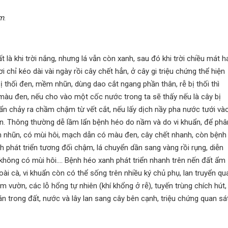
m
.
t là khi trời nắng, nhưng lá vẫn còn xanh, sau đó khi trời chiều mát h
i chỉ kéo dài vài ngày rồi cây chết hẳn, ở cây gi triệu chứng thể hiện
ị thối đen, mềm nhũn, dùng dao cắt ngang phần thân, rễ bị thối thì
 màu đen, nếu cho vào một cốc nước trong ta sẽ thấy nếu là cây bị
uẩn chảy ra chầm chậm từ vết cắt, nếu lấy dịch nầy pha nước tưới và
iện. Thông thường dễ lầm lẩn bệnh héo do nầm và do vi khuẩn, để phâ
ềm nhũn, có mùi hôi, mạch dẫn có màu đen, cây chết nhanh, còn bệnh
h phát triển tương đối chậm, lá chuyển dần sang vàng rồi rụng, diễn
 không có mùi hôi…. Bệnh héo xanh phát triển nhanh trên nến đất ẩm
goài cà, vi khuẩn còn có thể sống trên nhiều ký chủ phụ, lan truyển qu
m vườn, các lỗ hổng tự nhiên (khí khổng ở rễ), tuyến trùng chích hút,
tán trong đất, nước và lây lan sang cây bên cạnh, triệu chứng quan sá