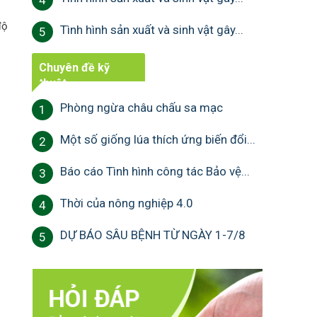
4
độ
Tình hình sản xuất và sinh vật gây...
5
Chuyên đề kỹ
thuật
Phòng ngừa châu chấu sa mạc
1
Một số giống lúa thích ứng biến đổi...
2
Báo cáo Tình hình công tác Bảo vệ...
3
Thời của nông nghiệp 4.0
4
DỰ BÁO SÂU BỆNH TỪ NGÀY 1-7/8
5