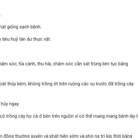
.
 hạt giống sạch bệnh.
tiêu huỷ tàn dư thực vật.
ăm sóc, tỉa cành, thu hái, chăm sóc cần sát trùng liên tục bằng
oát thủy kém, không trồng ớt trên ruộng các vụ trước đã trồng cây
 hủy ngay.
có trồng cây họ cà ở bên trên nguồn vì có thể mang mang bệnh lây 
ăm đồng thường xuyên và phát hiện sớm và ph
ò
ng trị kịp thời bằng