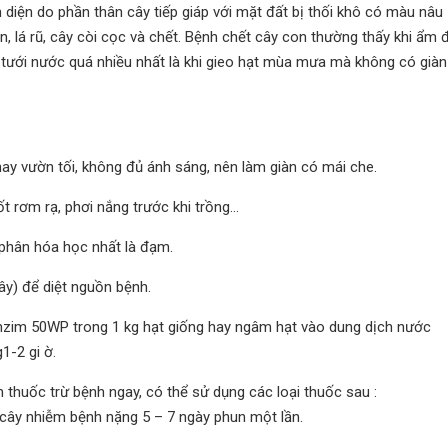
n diện do phần thân cây tiếp giáp với mặt đất bị thối khô có màu nâu
 lá rũ, cây còi cọc và chết. Bệnh chết cây con thường thấy khi ẩm 
, tưới nước quá nhiều nhất là khi gieo hạt mùa mưa mà không có giàn
ay vườn tối, không đủ ánh sáng, nên làm giàn có mái che.
ốt rơm rạ, phơi nắng trước khi trồng…
phân hóa học nhất là đạm.
tây) để diệt nguồn bệnh.
enzim 50WP trong 1 kg hạt giống hay ngâm hạt vào dung dịch nước
g1-2 gi
ờ.
 thuốc trừ bệnh ngay, có thể sử dụng các loại thuốc sau :
cây nhiễm bệnh nặng 5 – 7 ngày phun một lần.