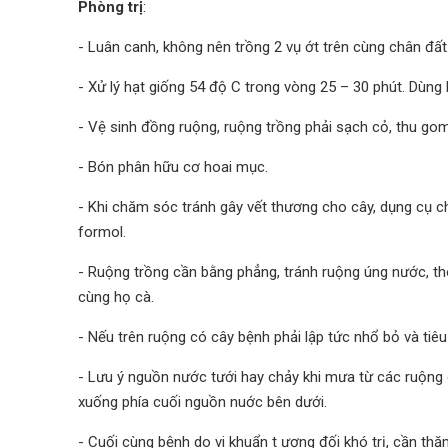
Phòng trị
:
- Luân canh, không nên trồng 2 vụ ớt trên cùng chân đất
- Xử lý hạt giống 54 độ C trong vòng 25 – 30 phút. Dùng
- Vệ sinh đồng ruộng, ruộng trồng phải sạch cỏ, thu gom 
- Bón phân hữu cơ hoai mục.
- Khi chăm sóc tránh gây vết thương cho cây, dụng cụ ch
formol.
- Ruộng trồng cần bằng phẳng, tránh ruộng úng nước, th
cùng họ cà.
- Nếu trên ruộng có cây bệnh phải lập tức nhổ bỏ và tiêu
- Lưu ý nguồn nước tưới hay chảy khi mưa từ các ruộng 
xuống phía cuối nguồn nuớc bên dưới.
- Cuối cùng bệnh do vi khuẩn t
ương đối khó trị, cần th