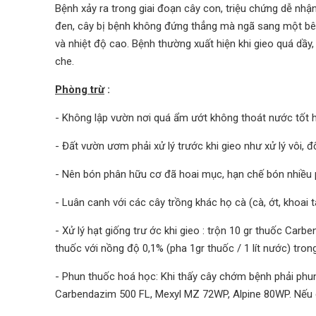
Bệnh xảy ra trong giai đoạn cây con, triệu chứng dễ nhậ
đen, cây bị bệnh không đứng thẳng mà ngã sang một bên,
và nhiệt độ cao. Bệnh thường xuất hiện khi gieo quá dầy
che.
Phòng trừ
:
- Không lập vườn nơi quá ẩm ướt không thoát nước tốt h
- Đất vườn ươm phải xử lý trước khi gieo như xử lý vôi, đ
- Nên bón phân hữu cơ đã hoai mục, hạn chế bón nhiều 
- Luân canh với các cây trồng khác họ cà (cà, ớt, khoai 
- Xử lý hạt giống trư
ớc
khi gieo : trộn 10 gr thuốc Carb
thuốc với nồng độ 0,1% (pha 1gr thuốc / 1 lít nước) tron
- Phun thuốc hoá học: Khi thấy cây chớm bệnh phải phun
Carbendazim 500 FL, Mexyl MZ 72WP, Alpine 80WP. Nếu 