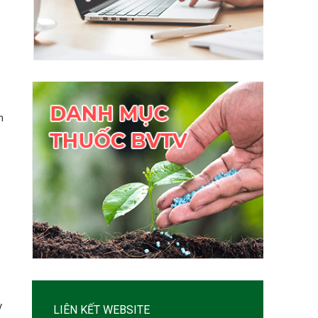
n
y
LIÊN KẾT WEBSITE