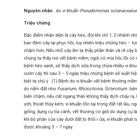
Nguyên nhân
: do vi khuẩn
Pseudomonas solanacearu
Triệu chứng
:
Đặc điểm nhận diện là cây héo, đôi khi chỉ 1, 2 nhánh nhấ
ban đêm cây lại phục hồi, tuy nhiên triệu chứng héo – tươ
chậm hơn, Nếu nhổ cây lên ta thấy phần thân và rễ cây b
chúng ta thấy nơi vết bệnh mềm, ngửi có mùi hôi, lõi có
bệnh héo xanh, sẽ thấy dịch sữa trong chứa nhiều vi kh
vườn cây thì sau 3 – 5 ngày triệu chứng bệnh sẽ xuất h
biệt ta chú ý : (1) Bệnh do vi khuẩn vết bệnh thường m
do nấm đất như
Fusarium, Rhizoctonia, Sclerotium
…bện
biến chậm, nếu cắt ngang thân không thấy dịch chảy ra,
ướt, thoát thủy kém, vi khuẩn tồn tại trong đất rất lâu, n
giống, dụng cụ tỉa cành, vết thương cơ giới do dụng cụ là
khi bộ phận của cây dưới đất bị thối r
ữa
, vi khuẩn phát 
được khoảng 3 – 7 ngày.