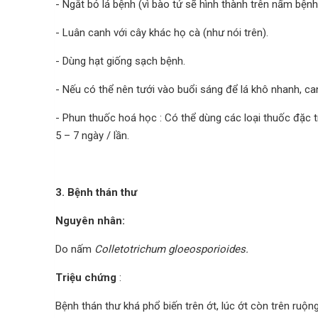
- Ngắt bỏ lá bệnh (vì bào tử sẽ hình thành trên nấm bệnh
- Luân canh với cây khác họ cà (như nói trên).
- Dùng hạt giống sạch bệnh.
- Nếu có thể nên tưới vào buổi sáng để lá khô nhanh, can
- Phun thuốc hoá học : Có thể dùng các loại thuốc đặc
5 – 7 ngày / lần.
3. Bệnh thán thư
Nguyên nhân:
Do nấm
Colletotrichum gloeosporioides.
Triệu chứng
:
Bệnh thán thư khá phổ biến trên ớt, lúc ớt còn trên ruộn