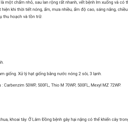
chỉ là một chấm nhỏ, sau lan rộng rất nhanh, vết bệnh lm xuống và có 
hiện khi thời tiết nóng, ẩm, mưa nhiều, ẩm độ cao, sáng nắng, chiều
 thu hoạch và tồn trữ.
nh.
m giống. Xử lý hạt giống bằng nước nóng 2 sôi, 3 lạnh.
au : Carbenzim 50WP, 500FL, Thio M 70WP, 500FL, Mexyl MZ 72WP.
chua, khoai tây. Ở Lâm Đồng bệnh gây hại nặng có thể khiến cây tron