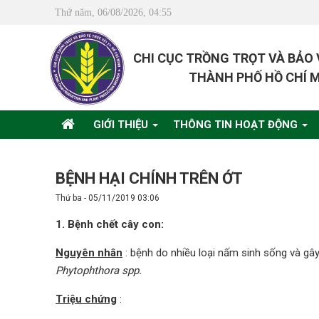
Thứ năm, 06/08/2026, 04:55
CHI CỤC TRỒNG TRỌT VÀ BẢO
THÀNH PHỐ HỒ CHÍ 
GIỚI THIỆU
THÔNG TIN HOẠT ĐỘNG
BỆNH HẠI CHÍNH TRÊN ỚT
Thứ ba - 05/11/2019 03:06
1. Bệnh chết cây con:
Nguyên nhân
: bệnh do nhiều loại nấm sinh sống và gâ
Phytophthora spp.
Triệu chứng
: