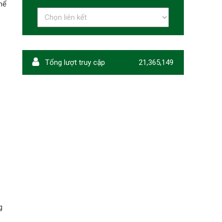
thể
Tổng lượt truy cập
21,365,149
g