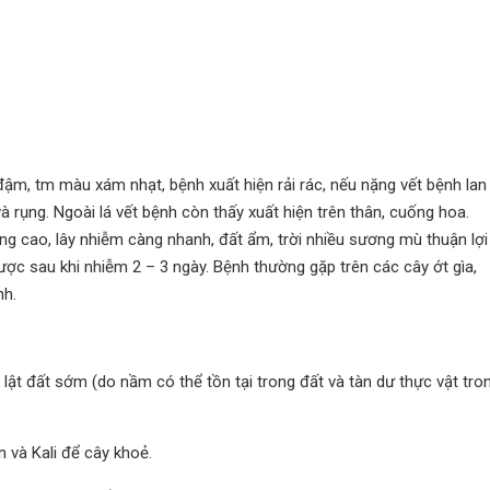
đậm, tm màu xám nhạt, bệnh xuất hiện rải rác, nếu nặng vết bệnh lan
 và rụng. Ngoài lá vết bệnh còn thấy xuất hiện trên thân, cuống hoa.
àng cao, lây nhiễm càng nhanh, đất ẩm, trời nhiều sương mù thuận lợi
ược sau khi nhiễm 2 – 3 ngày. Bệnh thường gặp trên các cây ớt gìa,
nh.
 lật đất sớm (do nầm có thể tồn tại trong đất và tàn dư thực vật tro
 và Kali để cây khoẻ.