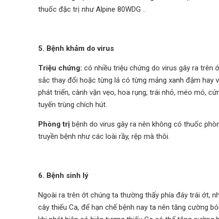
thuốc đặc trị như Alpine 80W
DG
.
.
5. Bệnh khảm do virus
Triệu chứng:
có nhiều triệu chứng do virus gây ra trên ớ
sắc thay đổi hoặc từng lá có từng mảng xanh đậm hay và
phát triển, cành vặn vẹo, hoa rụng, trái nhỏ, méo mó, cứ
tuyến trùng chích hút.
Phòng trị
bệnh do virus gây ra nên không có thuốc phòng 
truyền bệnh như các loài rầy, rệp mà thôi.
6. Bệnh sinh lý
Ngoài ra trên ớt chúng ta thường thấy phía đáy trái ớt, nh
cây thiếu Ca, để hạn chế bệnh nay ta nên tăng cường bón 