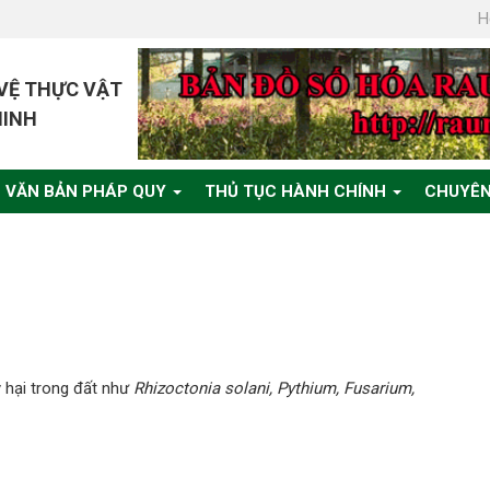
H
 VỆ THỰC VẬT
MINH
VĂN BẢN PHÁP QUY
THỦ TỤC HÀNH CHÍNH
CHUYÊN
y hại trong đất như
Rhizoctonia solani, Pythium, Fusarium,