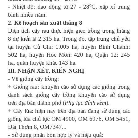
o
-
Nhiệt độ: dao dộng từ
27
-
28
C,
xấp xỉ
trung
bình nhiều năm.
2
. Kế hoạch sản xuất
tháng 8
Diện tích cây rau thực hiện gieo trồng trong tháng
8 dự kiến là 2.315 ha. Trong đó, tập trung chủ yếu
tại huyện Củ Chi: 1.005 ha, huyện Bình Chánh:
502 ha, huyện Hóc Môn: 420 ha, Quận 12: 245
ha, quận huyện khác 143 ha.
III. NHẬN XÉT, KIẾN NGHỊ
- Về giống cây trồng:
+ Giống rau: khuyến cáo sử dụng các giống trong
danh sách giống cây trồng khuyến cáo sử dụng
trên địa bàn thành phố (
Phụ lục đính kèm
).
+ Cây lúa: hiện nay trên địa bàn đang sử dụng các
giống lúa chủ lực OM 4900, OM 6976, OM 5451,
Đài Thơm 8, OM7347...
- Sử dụng phân bón hợp lý và hiệu quả: