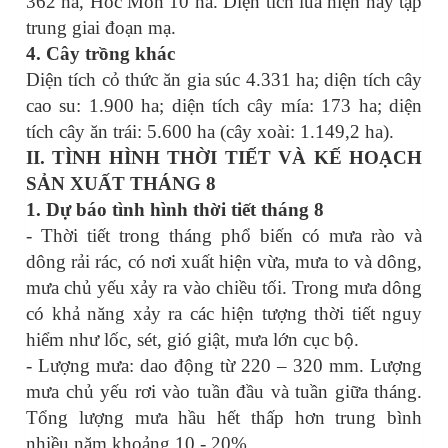
362 ha, Hóc Môn 10 ha. Diện tích lúa hiện nay tập
trung giai đoạn mạ.
4. Cây trồng khác
Diện tích cỏ thức ăn gia súc 4.331 ha; diện tích cây
cao su: 1.900 ha; diện tích cây mía: 173 ha; diện
tích cây ăn trái: 5.600 ha (cây xoài: 1.149,2 ha).
II. TÌNH HÌNH THỜI TIẾT VÀ KẾ HOẠCH
SẢN XUẤT THÁNG 8
1. Dự báo tình hình thời tiết tháng 8
-
Thời tiết trong tháng phổ biến có mưa rào và
dông rải rác
, có nơi xuất hiện vừa, mưa to và dông,
mưa chủ yếu xảy ra vào chiều tối.
Trong mưa dông
có khả năng xảy ra các hiện tượng thời tiết nguy
hiểm như lốc, sét, gió giật, mưa lớn cục bộ.
- Lượng mưa:
dao động từ 220 – 320 mm. Lượng
mưa chủ yếu rơi vào tuần đầu và tuần giữa tháng.
Tổng lượng mưa hầu hết thấp hơn
trung bình
nhiều năm
khoảng
10
-
20
%.