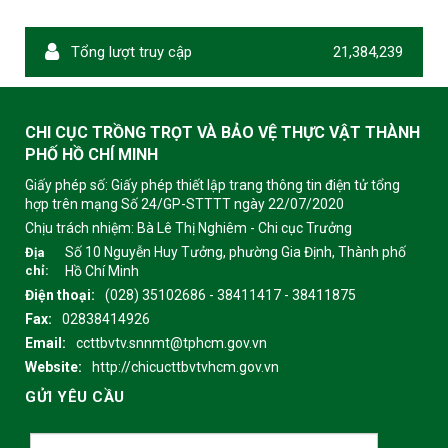
Tổng lượt truy cập
21,384,239
CHI CỤC TRỒNG TRỌT VÀ BẢO VỆ THỰC VẬT THÀNH
PHỐ HỒ CHÍ MINH
Giấy phép số: Giấy phép thiết lập trang thông tin điện tử tổng
hợp trên mạng Số 24/GP-STTTT ngày 22/07/2020
Chịu trách nhiệm:
Bà Lê Thị Nghiêm - Chi cục Trưởng
Số 10 Nguyễn Huy Tưởng, phường Gia Định, Thành phố
Địa
chỉ:
Hồ Chí Minh
Điện thoại:
(028) 35102686 - 38411417 - 38411875
Fax:
02838414926
Email:
ccttbvtv.snnmt@tphcm.gov.vn
Website:
http://chicucttbvtvhcm.gov.vn
GỬI YÊU CẦU