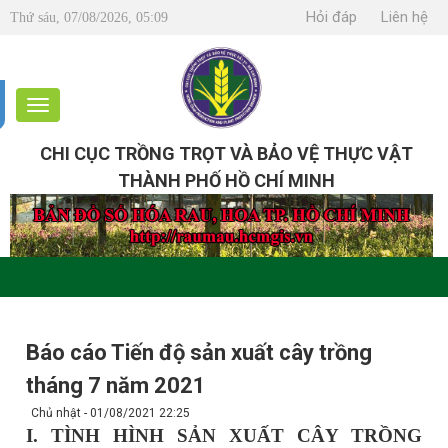
Hỏi đáp
Liên hệ
Thứ sáu, 07/08/2026, 05:09
CHI CỤC TRỒNG TRỌT VÀ BẢO VỆ THỰC VẬT
THÀNH PHỐ HỒ CHÍ MINH
Báo cáo Tiến độ sản xuất cây trồng
tháng 7 năm 2021
Chủ nhật - 01/08/2021 22:25
I. TÌNH HÌNH SẢN XUẤT CÂY TRỒNG