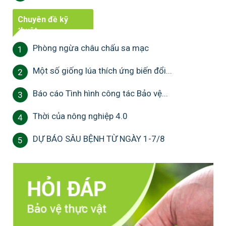
Chuyên đề kỹ
thuật
Phòng ngừa châu chấu sa mạc
1
Một số giống lúa thích ứng biến đổi...
2
Báo cáo Tình hình công tác Bảo vệ...
3
Thời của nông nghiệp 4.0
4
DỰ BÁO SÂU BỆNH TỪ NGÀY 1-7/8
5