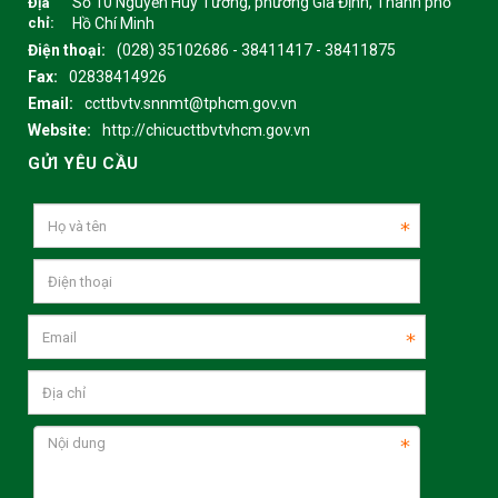
Số 10 Nguyễn Huy Tưởng, phường Gia Định, Thành phố
Địa
chỉ:
Hồ Chí Minh
Điện thoại:
(028) 35102686 - 38411417 - 38411875
Fax:
02838414926
Email:
ccttbvtv.snnmt@tphcm.gov.vn
Website:
http://chicucttbvtvhcm.gov.vn
GỬI YÊU CẦU