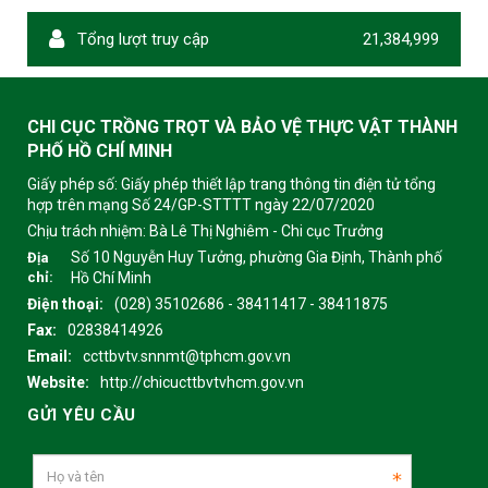
Tổng lượt truy cập
21,384,999
CHI CỤC TRỒNG TRỌT VÀ BẢO VỆ THỰC VẬT THÀNH
PHỐ HỒ CHÍ MINH
Giấy phép số: Giấy phép thiết lập trang thông tin điện tử tổng
hợp trên mạng Số 24/GP-STTTT ngày 22/07/2020
Chịu trách nhiệm:
Bà Lê Thị Nghiêm - Chi cục Trưởng
Số 10 Nguyễn Huy Tưởng, phường Gia Định, Thành phố
Địa
chỉ:
Hồ Chí Minh
Điện thoại:
(028) 35102686 - 38411417 - 38411875
Fax:
02838414926
Email:
ccttbvtv.snnmt@tphcm.gov.vn
Website:
http://chicucttbvtvhcm.gov.vn
GỬI YÊU CẦU