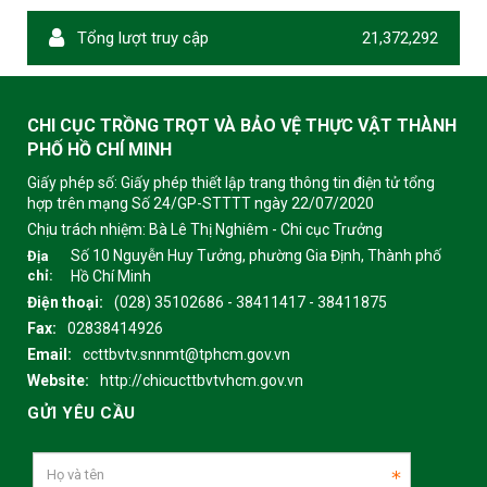
Tổng lượt truy cập
21,372,292
CHI CỤC TRỒNG TRỌT VÀ BẢO VỆ THỰC VẬT THÀNH
PHỐ HỒ CHÍ MINH
Giấy phép số: Giấy phép thiết lập trang thông tin điện tử tổng
hợp trên mạng Số 24/GP-STTTT ngày 22/07/2020
Chịu trách nhiệm:
Bà Lê Thị Nghiêm - Chi cục Trưởng
Số 10 Nguyễn Huy Tưởng, phường Gia Định, Thành phố
Địa
chỉ:
Hồ Chí Minh
Điện thoại:
(028) 35102686 - 38411417 - 38411875
Fax:
02838414926
Email:
ccttbvtv.snnmt@tphcm.gov.vn
Website:
http://chicucttbvtvhcm.gov.vn
GỬI YÊU CẦU