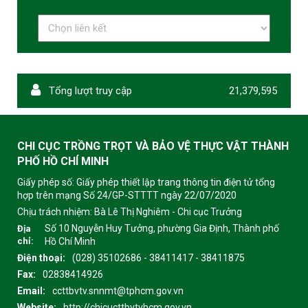
Tổng lượt truy cập
21,379,595
CHI CỤC TRỒNG TRỌT VÀ BẢO VỆ THỰC VẬT THÀNH
PHỐ HỒ CHÍ MINH
Giấy phép số: Giấy phép thiết lập trang thông tin điện tử tổng
hợp trên mạng Số 24/GP-STTTT ngày 22/07/2020
Chịu trách nhiệm:
Bà Lê Thị Nghiêm - Chi cục Trưởng
Số 10 Nguyễn Huy Tưởng, phường Gia Định, Thành phố
Địa
chỉ:
Hồ Chí Minh
Điện thoại:
(028) 35102686 - 38411417 - 38411875
Fax:
02838414926
Email:
ccttbvtv.snnmt@tphcm.gov.vn
Website:
http://chicucttbvtvhcm.gov.vn