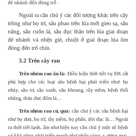
đẻ nhánh
đến
đòng trỗ
.
Ngoài ra cần chú ý các đối tượng khác trên cây
trồng như bọ trĩ, sâu phao trên lúa mới gieo sạ, sâu
năng, sâu cuốn lá, sâu đục thân trên lúa giai đoạn
đẻ nhánh và nhện gié, chuột ở giai đoạn lúa ôm
đòng đến trổ chín.
3.2 Trên cây rau
Trên nhóm rau ăn lá:
Điều kiện thời tiết vụ ĐX rất
phù hợp cho các loại sâu bệnh hại phát triển như: bọ
nhảy, sâu tơ, sâu xanh, sâu khoang, rầy mềm, bệnh thối
nhũng, thán thư, đốm lá…
Trên nhóm rau củ, quả:
cần chú ý các sâu bệnh hại
như bọ dưa, bọ trĩ, rầy mềm, bọ phấn, dòi đục lá… Ngoài
ra thời tiết lạnh, ẩm như hiện nay cần chú ý một số bệnh
có khả năng phát triển mạnh như phân vàng, s
ương mai,