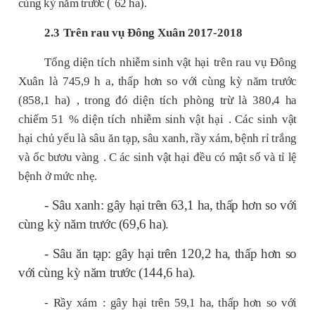
cùng kỳ năm trước (
62
ha).
2.3
Trên rau
vụ Đông Xuân 2017-2018
Tổng
diện tích
nhiễm
sinh vật hại
trên rau
vụ Đông
Xuân
là
745,9 h
a,
thấp
hơn so với cùng kỳ năm trước
(858,1 ha)
, trong đó
diện tích
phòng trừ là
380,4 ha
chiếm
51
%
diện tích
nhiễm
sinh vật hại
. Các
sinh vật
hại
chủ yếu là sâu ăn tạp, sâu xanh, rầy xám, bệnh rỉ trắng
và
ốc bươu vàng
. C
ác
sinh vật hại
đều có mật số và tỉ lệ
bệnh ở mức nhẹ.
- Sâu xanh: gây hại trên 63,1 ha, thấp hơn so với
cùng kỳ năm trước (69,6 ha).
- Sâu ăn tạp: gây hại trên 120,2 ha, thấp hơn so
với cùng kỳ năm trước (144,6 ha).
-
Rầy xám
:
gây hại trên
59,1
ha,
thấp
hơn so với