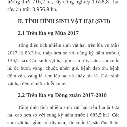
lương thực 716,2 ha; cây công nghiệp 1.658,8
ha;
cây ăn trái: 3.956,9 ha.
II. TÌNH HÌNH SINH VẬT HẠI (SVH)
2.1 Trên lúa vụ Mùa 2017
Tổng diện tích nhiễm
sinh vật hại
trên lúa vụ
Mùa
2017
là
83,3
ha,
thấp
hơn so với
cùng kỳ năm trước
(
136,5
ha). Các
sinh vật hại
gồm có: rầy nâu, sâu cuốn
lá, ốc bươu vàng, chuột, nhện gié, bệnh đạo ôn, bệnh
đốm vằn, vàng lá, lem lép hạt và cháy bìa lá.
C
ác sinh
vật hại đều
ở mức nhiễm nhẹ.
2.2 Trên lúa vụ Đông xuân 2017-2018
Tổng diện tích nhiễm
sinh vật hại
trên lúa là
622
ha,
cao
hơn so với
cùng kỳ năm trước
(
685,5
ha). Các
sinh vật hại
gồm có: rầy nâu, sâu cuốn lá, sâu đục thân,