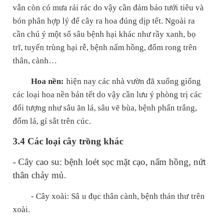
vẫn còn có mưa rải rác do vậy cần đảm bảo tưới tiêu và
bón phân hợp lý để cây ra hoa đúng dịp tết. Ngoài ra
cần chú ý một số sâu bệnh hại khác như rầy xanh, bọ
trĩ, tuyến trùng hại rễ, bệnh nấm hồng, đốm rong trên
thân, cành…
Hoa nền:
hiện nay các nhà vườn đã xuống giống
các loại hoa nền bán tết do vậy cần lưu ý phòng trị các
đối tượng như sâu ăn lá, sâu vẽ bùa, bệnh phấn trắng,
đốm lá, gỉ sắt trên cúc.
3.4 Các loại cây trồng khác
- Cây cao su: bệnh loét sọc mặt cạo, nấm hồng, nứt
thân chảy mủ.
- Cây xoài: Sâ
u đục
thân
cành, bệnh thán thư
trên
xoài.