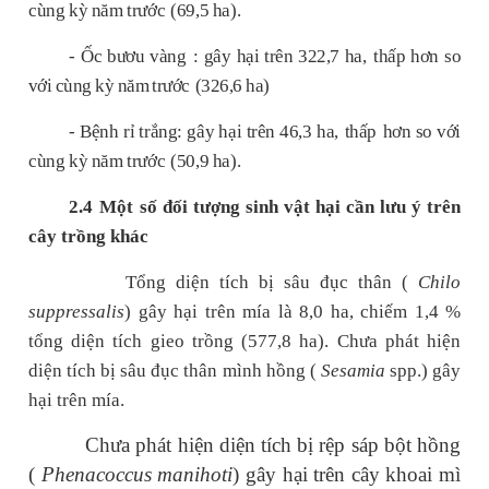
cùng kỳ năm
trước
(69,5 ha).
-
Ốc bươu vàng
: gây hại trên
322,7
ha,
thấp
hơn so
với cùng kỳ năm trước
(326,6 ha)
- Bệnh rỉ trắng: gây hại trên
46,3
ha,
thấp
hơn so với
cùng kỳ năm trước
(50,9 ha).
2.4
Một số đối tượng sinh vật hại cần lưu ý trên
cây trồng khác
Tổng diện tích bị sâu đục thân (
Chilo
suppressalis
) gây hại trên mía là 8,0 ha, chiếm 1,4 %
tổng diện tích gieo trồng (577,8 ha). Chưa phát hiện
diện tích bị sâu đục thân mình hồng (
Sesamia
spp.) gây
hại trên mía.
Chưa phát hiện diện tích bị rệp sáp bột hồng
(
Phenacoccus manihoti
) gây hại trên cây khoai mì