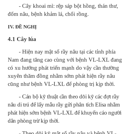
- Cây khoai mì: rệp sáp bột hồng, thán thư,
đốm nâu, bệnh khảm lá, chổi rồng.
IV.
ĐỀ
NGHỊ
4.1 Cây lúa
- Hiện nay mật số rầy nâu tại các tỉnh phía
Nam đang tăng cao cùng với bệnh VL-LXL đang
có xu hướng phát triển mạnh do vậy cần thường
xuyên thăm đồng nhằm sớm phát hiện rầy nâu
cũng như bệnh VL-LXL để phòng trị kịp thời.
- Cán bộ kỹ thuật cần theo dõi kỹ các đợt rầy
nâu di trú để lấy mẫu rầy gửi phân tích Elisa nhằm
phát hiện sớm bệnh VL-LXL để khuyến cáo người
dân phòng trừ kịp thời.
- Theo dõi kỹ mật số rầy nâu và bệnh VL-