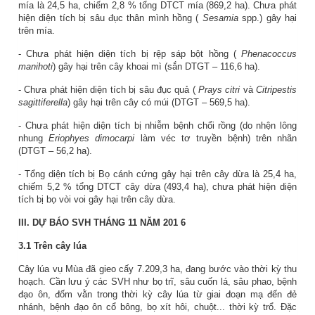
mía là 24,5 ha, chiếm 2,8 % tổng DTCT mía (869,2 ha). Chưa phát
hiện diện tích bị sâu đục thân mình hồng (
Sesamia
spp.) gây hại
trên mía.
- Chưa phát hiện diện tích bị rệp sáp bột hồng (
Phenacoccus
manihoti
) gây hại trên cây khoai mì (sắn DTGT – 116,6 ha).
- Chưa phát hiện diện tích bị sâu đục quả (
Prays citri
và
Citripestis
sagittiferella
) gây hại trên cây có múi (DTGT – 569,5 ha).
- Chưa phát hiện diện tích bị nhiễm bệnh chổi rồng (do nhện lông
nhung
Eriophyes dimocarpi
làm véc tơ truyền bệnh) trên nhãn
(DTGT – 56,2 ha).
- Tổng diện tích bị Bọ cánh cứng gây hại trên cây dừa là 25,4 ha,
chiếm 5,2 % tổng DTCT cây dừa (493,4 ha), chưa phát hiện diện
tích bị bọ vòi voi gây hại trên cây dừa.
III. DỰ BÁO SVH THÁNG
11
NĂM 201
6
3.1 Trên cây lúa
Cây lúa vụ Mùa đã gieo cấy 7.209,3 ha, đang bước vào thời kỳ thu
hoạch. Cần lưu ý các SVH như bọ trĩ, sâu cuốn lá, sâu phao, bệnh
đạo ôn, đốm vằn trong thời kỳ cây lúa từ giai đoạn mạ đến đẻ
nhánh, bệnh đạo ôn cổ bông, bọ xít hôi, chuột... thời kỳ trổ. Đặc