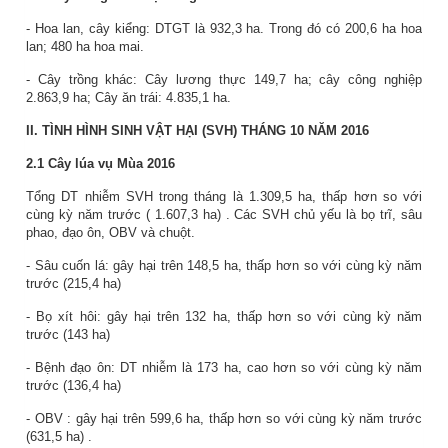
- Hoa lan, cây kiểng: DTGT là 932,3 ha.
Trong đó có 200,6 ha hoa
lan; 480 ha hoa mai.
- Cây trồng khác: Cây lương thực 149,7 ha; cây công nghiệp
2.863,9 ha; Cây ăn trái: 4.835,1 ha.
II. TÌNH HÌNH SINH VẬT HẠI (SVH) THÁNG 10 NĂM 2016
2.1 Cây lúa vụ Mùa 2016
Tổng DT nhiễm SVH trong tháng là
1.309,5
ha,
thấp
hơn so với
cùng kỳ năm trước (
1.607,3
ha)
.
Các
SVH chủ yếu là
bọ trĩ, sâu
phao, đạo ôn, OBV và chuột.
-
Sâu cuốn lá:
gây hại trên
148,5
ha,
thấp
hơn so với cùng kỳ năm
trước (
215,4
ha)
-
Bọ xít hôi:
gây hại trên
132
ha,
thấp
hơn so với cùng kỳ năm
trước (
143
ha)
- Bệnh đạo ôn: DT nhiễm là
173
ha,
cao
hơn so với cùng kỳ năm
trước (
136,4
ha)
-
OBV
: gây hại trên
599,6
ha,
thấp
hơn so với cùng kỳ năm trước
(631,5 ha)
.