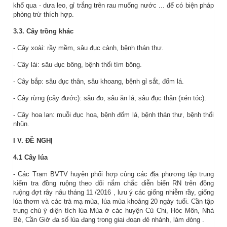
khổ qua - dưa leo, gỉ trắng trên rau muống nước ... để có biện pháp
phòng trừ thích hợp.
3.3. Cây trồng khác
- Cây xoài: rầy mềm, sâu đục cành, bệnh thán thư.
- Cây lài: sâu đục bông, bệnh thối tím bông.
- Cây bắp: sâu đục thân, sâu khoang, bệnh gỉ sắt, đốm lá.
- Cây rừng (cây đước): sâu đo, sâu ăn lá, sâu đục thân (xén tóc).
- Cây hoa lan: muỗi đục hoa, bệnh đốm lá, bệnh thán thư, bệnh thối
nhũn.
I
V. ĐỀ NGHỊ
4.1 Cây lúa
- Các Trạm BVTV huyện phối hợp cùng các địa phương tập trung
kiểm tra
đồng ruộng theo dõi nắm chắc diễn biến RN trên đồng
ruộng đợt rây nâu tháng
11
/201
6
, lưu ý các giống nhiễm rầy, giống
lúa thơm và các trà mạ mùa, lúa mùa khoảng 20 ngày tuổi. Cần tập
trung chú ý diện tích lúa Mùa ở các huyện Củ Chi, Hóc Môn, Nhà
Bè, Cần Giờ đa số lúa đang trong giai đoạn đẻ nhánh
, làm đòng
.