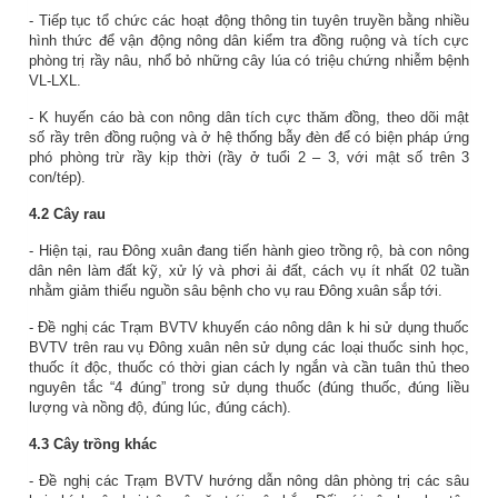
- Tiếp tục tổ chức các hoạt động
thông tin tuyên truyền bằng nhiều
hình thức để vận động nông dân kiểm tra đồng ruộng và tích cực
phòng trị rầy nâu, nhổ bỏ những cây lúa có triệu chứng nhiễm bệnh
VL-LXL.
- K
huyến cáo bà con nông dân tích cực thăm đồng, theo dõi mật
số rầy trên đồng ruộng và ở hệ thống bẫy đèn để có biện pháp ứng
phó phòng trừ rầy kịp thời (rầy ở tuổi 2 – 3, với
mật số trên 3
con/tép).
4.2 Cây rau
- Hiện tại, rau Đông xuân đang tiến hành gieo trồng rộ, bà con nông
dân nên làm đất kỹ, xử lý và phơi ải đất, cách vụ ít nhất 02 tuần
nhằm giảm thiểu nguồn sâu bệnh cho vụ rau Đông xuân sắp tới.
- Đề nghị các Trạm BVTV khuyến cáo nông dân k
hi sử dụng thuốc
BVTV trên rau vụ
Đông xuân
nên sử dụng các loại thuốc sinh học,
thuốc ít độc, thuốc có thời gian cách ly ngắn và cần tuân thủ theo
nguyên tắc “4 đúng” trong sử dụng thuốc (đúng thuốc, đúng liều
lượng và nồng độ, đúng lúc, đúng cách)
.
4.3 Cây trồng khác
- Đề nghị các Trạm BVTV hướng dẫn nông dân phòng trị các sâu