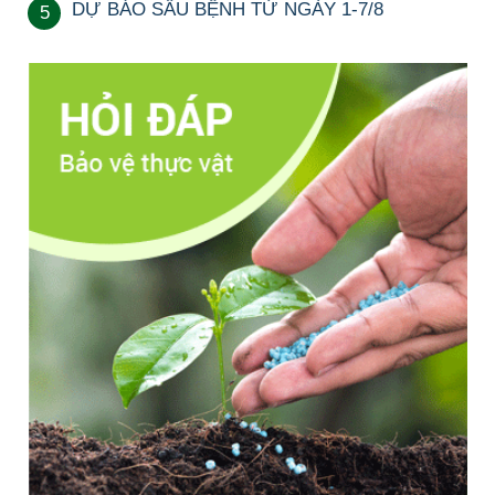
DỰ BÁO SÂU BỆNH TỪ NGÀY 1-7/8
5