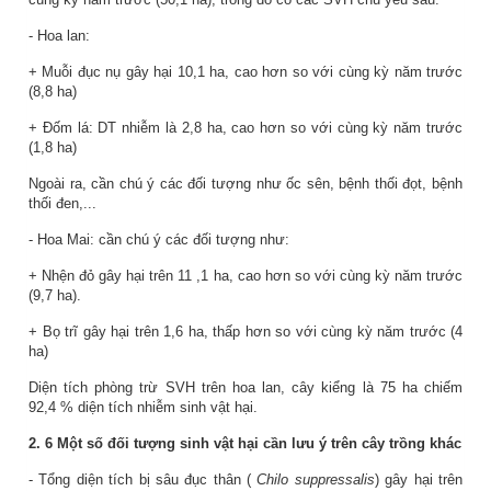
- Hoa lan:
+ Muỗi đục nụ gây hại
10,1
ha, cao hơn so với cùng kỳ năm trước
(
8,8
ha)
+ Đốm lá: DT nhiễm là
2,8
ha,
cao
hơn so với cùng kỳ năm trước
(
1,8
ha)
Ngoài ra, cần chú ý các đối tượng như ốc sên, bệnh thối đọt, bệnh
thối đen,...
- Hoa Mai: cần chú ý các đối tượng như:
+
Nhện đỏ
gây hại trên
11
,
1
ha,
cao
hơn so với cùng kỳ năm trước
(
9,7
ha)
.
+ Bọ trĩ gây hại trên
1,6
ha,
thấp
hơn so với cùng kỳ năm trước (
4
ha)
Diện tích phòng trừ SVH trên hoa lan, cây kiểng là
75
ha chiếm
92,4
% diện tích nhiễm sinh vật hại.
2.
6
Một số đối tượng sinh vật hại cần lưu ý trên cây trồng khác
- Tổng diện tích bị sâu đục thân (
Chilo suppressalis
) gây hại trên