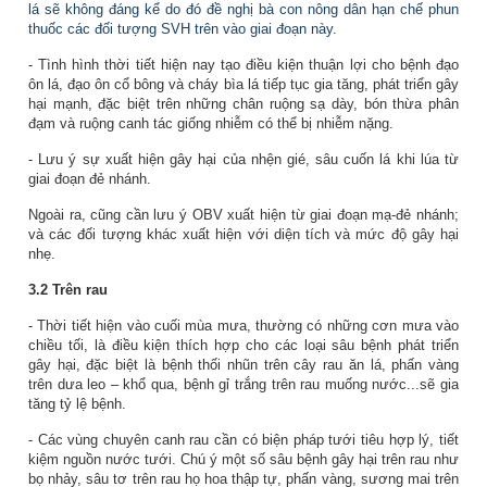
lá sẽ không đáng kể do đó đề nghị bà con nông dân hạn chế phun
thuốc các đối tượng SVH trên vào giai đoạn này.
- Tình hình thời tiết hiện nay tạo điều kiện thuận lợi cho bệnh đạo
ôn lá, đạo ôn cổ bông và cháy bìa lá tiếp tục gia tăng, phát triển gây
hại mạnh, đặc biệt
trên những chân ruộng sạ dày, bón thừa phân
đạm và ruộng canh tác giống nhiễm có thể bị nhiễm nặng.
- Lưu ý sự xuất hiện gây hại của nhện gié, sâu cuốn lá khi lúa từ
giai đoạn đẻ nhánh.
Ngoài ra,
cũng cần lưu ý
OBV
xuất hiện từ giai đoạn mạ-đẻ nhánh;
và
các đối tượng khác xuất hiện với diện tích và mức độ gây hại
nhẹ.
3.2
Trên rau
- Thời tiết hiện vào
cuối
mùa mưa, thường có những cơn mưa vào
chiều tối, là điều kiện thích hợp cho các loại sâu bệnh phát triển
gây hại, đặc biệt là bệnh thối nhũn trên cây rau ăn lá, phấn vàng
trên dưa leo – khổ qua, bệnh gỉ trắng trên rau muống nước...sẽ gia
tăng tỷ lệ bệnh.
- Các vùng chuyên canh rau cần có biện pháp tưới tiêu hợp lý, tiết
kiệm nguồn nước tưới. Chú ý một số sâu bệnh gây hại trên rau như
bọ nhảy, sâu tơ trên rau họ hoa thập tự, phấn vàng, sương mai trên