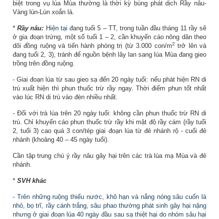
biệt trong vụ lúa Mùa thường là thời kỳ bùng phát dịch Rầy nâu-
Vàng lùn-Lùn xoắn lá.
*
Rầy nâu:
Hiện tại
đang tuổi 5 – TT, trong tuần đầu tháng 11 rầy sẽ
ở gia đoạn trứng, một số tuổi 1 – 2, cần khuyến cáo nông dân theo
2
dõi đồng ruộng và tiến hành phòng trị (từ 3.000 con/m
trở lên và
đang tuổi 2, 3), tránh để nguồn bệnh lây lan sang lúa Mùa đang gieo
trồng trên đồng ruộng.
- Giai đoạn lúa từ sau gieo sạ đến 20 ngày tuổi: nếu phát hiện RN di
trú xuất hiện thì phun thuốc trừ rầy ngay. Thời điểm phun tốt nhất
vào lúc RN di trú vào đèn nhiều nhất.
-
Đối với trà lúa trên 20 ngày tuổi: không cần phun thuốc trừ RN di
trú. Chỉ khuyến cáo phun thuốc trừ rầy khi mật độ rầy cám (rầy tuổi
2, tuổi 3) cao quá 3 con/tép giai đoạn lúa từ đẻ nhánh rộ - cuối đẻ
nhánh (khoảng 40 – 45 ngày tuổi).
Cần tập trung chú ý rầy nâu gây hại trên các trà lúa mạ Mùa và đẻ
nhánh.
*
SVH khác
- Trên những ruộng thiếu nước, khô hạn và nắng nóng sâu cuốn lá
nhỏ, bọ trĩ, rầy cánh trắng, sâu phao thường phát sinh gây hại nặng
nhưng ở giai đoạn lúa 40 ngày đầu sau sạ thiệt hại do nhóm sâu hại