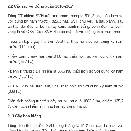
2.2 Cây rau vụ Đông xuân 2016-2017
Tổng DT nhiễm SVH trên rau trong tháng là
591,2
ha,
thấp
hơn so
với cùng kỳ năm trước (
825,3
ha). SVH chủ yếu là sâu xanh, sâu
ăn tạp, dòi đục lá, bọ trĩ, rầy xám, bệnh rỉ trắng, bệnh đốm lá, bệnh
vàng lá và OBV. Các SVH đều có mật số và tỉ lệ bệnh ở mức nhẹ.
- Sâu ăn tạp
: gây hại trên
85,8
ha,
thấp
hơn so với cùng kỳ năm
trước (
114,5
ha)
-
Rầy x
ám
: gây hại trên
34,8
ha,
thấp
hơn so với cùng kỳ năm
trước (
35,7
ha)
- Bệnh
rỉ trắng
: DT nhiễm là
36,6
ha,
thấp
hơn so với
cùng kỳ năm
trước (
47,7
ha)
- OBV
: gây hại trên
308,3
ha,
thấp
hơn so với cùng kỳ năm
trước
(
338
ha)
Diện tích phòng trừ trên cây rau vụ
mùa
là
1802,3
ha, chiếm
135,7
% diện tích nhiễm sinh vật hại rau trong tháng.
2.
3
Cây hoa kiểng
Tổng diện tích nhiễm SVH trong tháng là
81,2
ha,
cao
hơn so với
cùng kỳ năm trước (
50,1
ha), trong đó có các SVH chủ yếu sau: