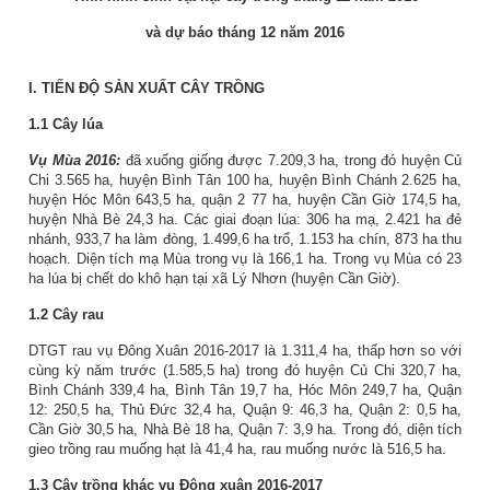
và dự báo tháng 12 năm 2016
I.
TIẾN ĐỘ SẢN XUẤT CÂY TRỒNG
1.1
Cây lúa
Vụ Mùa 2016:
đã xuống giống được 7.209,3 ha, trong đó huyện Củ
Chi 3.565 ha, huyện Bình Tân 100 ha, huyện Bình Chánh 2.625 ha,
huyện Hóc Môn 643,5 ha, quận 2 77 ha, huyện Cần Giờ 174,5 ha,
huyện Nhà Bè 24,3 ha. Các giai đoạn lúa: 306 ha mạ, 2.421 ha đẻ
nhánh, 933,7 ha làm đòng, 1.499,6 ha trổ, 1.153 ha chín, 873 ha thu
hoạch. Diện tích mạ Mùa trong vụ là 166,1 ha. Trong vụ Mùa có 23
ha lúa bị chết do khô hạn tại xã Lý Nhơn (huyện Cần Giờ).
1.2
Cây rau
DTGT rau vụ Đông Xuân 2016-2017 là 1.311,4 ha, thấp hơn so với
cùng kỳ năm trước (1.585,5 ha) trong đó huyện Củ Chi 320,7 ha,
Bình Chánh 339,4 ha, Bình Tân 19,7 ha, Hóc Môn 249,7 ha, Quận
12: 250,5 ha, Thủ Đức 32,4 ha, Quận 9: 46,3 ha, Quận 2: 0,5 ha,
Cần Giờ 30,5 ha, Nhà Bè 18 ha, Quận 7: 3,9 ha. Trong đó, diện tích
gieo trồng rau muống hạt là 41,4 ha, rau muống nước là 516,5 ha.
1.3 Cây trồng khác vụ Đông xuân 2016-2017