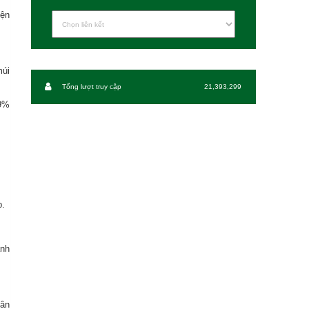
iện
múi
Tổng lượt truy cập
21,393,299
,9%
p.
ánh
hân