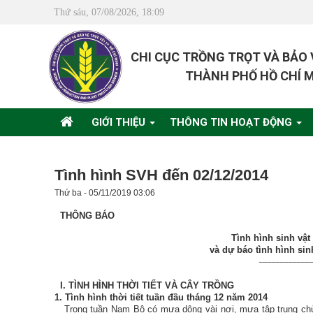
Thứ sáu, 07/08/2026, 18:09
CHI CỤC TRỒNG TRỌT VÀ BẢO
THÀNH PHỐ HỒ CHÍ 
GIỚI THIỆU
THÔNG TIN HOẠT ĐỘNG
Tình hình SVH đến 02/12/2014
Thứ ba - 05/11/2019 03:06
THÔNG BÁO
Tình hình sinh vật
và dự báo tình hình sin
____________
I.
TÌNH HÌNH THỜI TIẾT VÀ CÂY TRỒNG
1. Tình hình thời tiết tuần đầu tháng 12 năm 2014
Trong tuần Nam Bộ có mưa dông vài nơi, mưa tập trung chủ