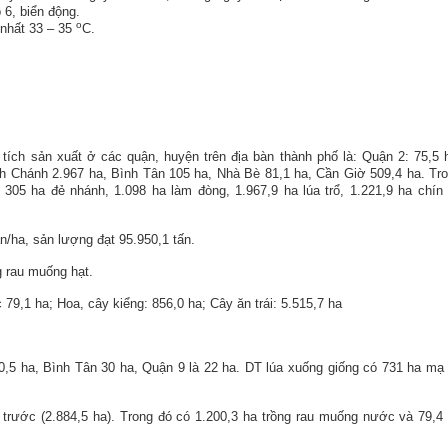
 6, biển động.
o
 nhất 33 – 35
C.
 tích sản xuất ở các quận, huyện trên địa bàn thành phố là: Quận 2: 75,5 
h Chánh 2.967 ha, Bình Tân 105 ha, Nhà Bè 81,1 ha, Cần Giờ 509,4 ha. Tr
305 ha đẻ nhánh, 1.098 ha làm đòng, 1.967,9 ha lúa trổ, 1.221,9 ha chín
n/ha, sản lượng đạt 95.950,1 tấn.
g rau muống hạt.
79,1 ha; Hoa, cây kiểng: 856,0 ha; Cây ăn trái: 5.515,7 ha
0,5 ha, Bình Tân 30 ha, Quận 9 là 22 ha. DT lúa xuống giống có 731 ha mạ
trước (2.884,5 ha). Trong đó có 1.200,3 ha trồng rau muống nước và 79,4