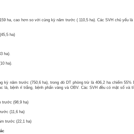
159
ha,
cao
hơn so với cùng kỳ năm trước (
110,5
ha). Các
SVH chủ yếu là
(45,5 ha)
3 ha).
10 ha).
g kỳ năm trước (750,6 ha), trong đó DT phòng trừ là 406,2 ha chiếm 55%
c lá, bệnh rỉ trắng, bệnh phấn vàng và OBV. Các SVH đều có mật số và tỉ
 trước (98,9 ha)
rước (11,6 ha)
ăm trước (22,1 ha)
hác