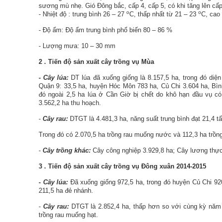
sương mù nhẹ. Gió Đông bắc, cấp 4, cấp 5, có khi tăng lên cấp
o
o
- Nhiệt độ
:
trung bình 26 – 27
C, thấp nhất từ 21 – 23
C, cao
-
Độ ẩm: Độ ẩm trung bình phổ biến
80
–
86
%
- Lượng mưa: 10 – 30 mm
2
. Tiến độ sản xuất
cây trồng vụ Mùa
-
Cây lúa:
DT lúa đã xuống giống là 8.157,5 ha, trong đó diện
Quận 9: 33,5 ha, huyện Hóc Môn 783 ha, Củ Chi 3.604 ha, Bìn
đó ngoài 2,5 ha lúa ở Cần Giờ bị chết do khô hạn đầu vụ có 
3.562,2 ha thu hoạch.
-
Cây rau:
DTGT là 4.481,3 ha, năng suất trung bình đạt 21,4 tấ
Trong đó có 2.070,5 ha trồng rau muống nước và 112,3 ha trồn
-
Cây trồng khác:
Cây công nghiệp 3.929,8 ha; Cây lương thực 
3
. Tiến độ sản xuất
cây trồng vụ Đông xuân 2014-2015
-
Cây lúa:
Đã xuống giống 972,5 ha, trong đó huyện Củ Chi 92
211,5 ha đẻ nhánh.
-
Cây rau:
DTGT là 2.852,4 ha, thấp hơn so với cùng kỳ năm 
trồng rau muống hạt.