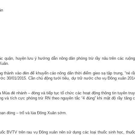
ân
 các quận, huyện lưu ý hướng dẫn nông dân phòng trừ rầy nâu trên các ruộng
Xuân.
g thành vào đèn để khuyến cáo nông dân thời điểm gieo sạ tập trung, “né rầ
ước 30/01/2015. Cần chủ động tưới tiêu, dự trữ nước cho vụ Đông xuân 201
a Mùa đẻ nhánh – đòng và tiếp tục tổ chức các hoạt động thông tin tuyên tru
g và tích cực phòng trừ RN theo nguyên tắc “4 đúng” khi mật độ rầy tăng 
ai đoạn đòng – trổ và lúa Đông Xuân sớm.
uốc BVTV trên rau vụ Đông xuân nên sử dụng các loại thuốc sinh học, thuốc