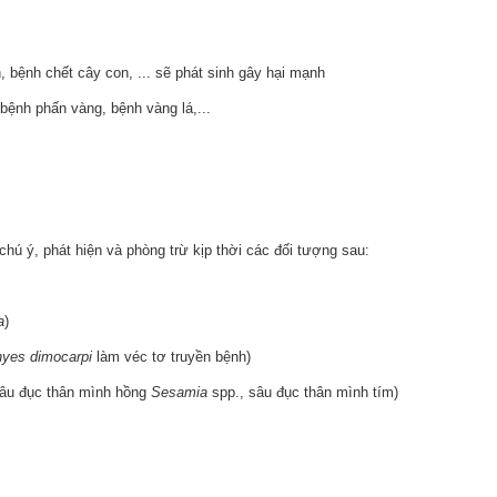
n, bệnh chết cây con, ... sẽ phát sinh gây hại mạnh
 bệnh phấn vàng, bệnh vàng lá,...
 ý, phát hiện và phòng trừ kịp thời các đối tượng sau:
a
)
hyes dimocarpi
làm véc tơ truyền bệnh)
sâu đục thân mình hồng
Sesamia
spp., sâu đục thân mình tím)