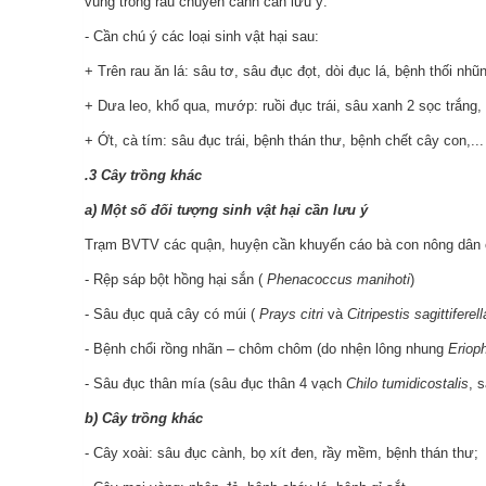
vùng trồng rau chuyên canh cần lưu ý:
- Cần chú ý các loại sinh vật hại sau:
+ Trên rau ăn lá: sâu tơ, sâu đục đọt, dòi đục lá, bệnh thối nhũ
+ Dưa leo, khổ qua, mướp: ruồi đục trái, sâu xanh 2 sọc trắng,
+ Ớt, cà tím: sâu đục trái, bệnh thán thư, bệnh chết cây con,...
.3
Cây trồng khác
a) Một số đối tượng sinh vật hại cần lưu ý
Trạm BVTV các quận, huyện cần khuyến cáo bà con nông dân chú
- Rệp sáp bột hồng hại sắn (
Phenacoccus manihoti
)
- Sâu đục quả cây có múi (
Prays citri
và
Citripestis sagittiferell
- Bệnh chổi rồng nhãn – chôm chôm (do nhện lông nhung
Eriop
- Sâu đục thân mía (sâu đục thân 4 vạch
Chilo tumidicostalis
, 
b)
Cây trồng khác
- Cây xoài: sâu đục cành, bọ xít đen, rầy mềm, bệnh thán thư
;