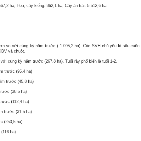
7,2 ha; Hoa, cây kiểng: 862,1 ha; Cây ăn trái: 5.512,6 ha.
ơn so với cùng kỳ năm trước (
1.095,2
ha). Các
SVH chủ yếu là sâu cuốn 
 OBV và chuột.
o với cùng kỳ năm
trước (267,8 ha). Tuổi rầy phổ biến là
tuổi 1-2.
ăm trước (95,4 ha)
năm
trước (
45,8
ha)
trước (38,5 ha)
rước (112,4 ha)
m trước (31,5 ha)
c (250,5 ha).
 (116 ha).