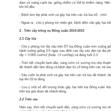
đạm và ruộng canh tác giống nhiễm có thể bị nhiễm nặng. Nên t
khi trổ đều
- Bệnh lem lép phát sinh và gây hại trên các trà lúa trổ - chín.
-
Ngoài ra
, chú ý phòng trừ nhện gié, bệnh đốm vằn gây hại trên 
2
. Trên cây
trồng vụ Đông xuân 2014-2015
2.1 Cây lúa
- Chú ý phòng trừ rầy nâu trên DT lúa Đông xuân mới xuống giố
hành xuống giống 3-5 ngày sau đỉnh cao rầy vào đèn tại địa
rầy > 3.000 con/m2 (hoặc >3 con/tép) và đang tuổi 2-3.
-
Thời tiết chuyển lạnh dần, sáng sớm có sương mù nhẹ thuận
đẻ nhánh đến làm đòng và bệnh đạo ôn cổ bông trên các trà lúa 
-
Sâu cuốn lá
phát sinh và gây hại trên các trà lúa đẻ nhánh,
hại lên 03 lá đòng.
- Lưu ý một số đối tượng khác gây hại trên lúa Đông xuân như
trên lúa giai đoạn đẻ nhánh-đòng.
2.2 Trên rau
Hiện nay,
thời tiết chuyển lạnh dần, sáng sớm có sương mù nhẹ 