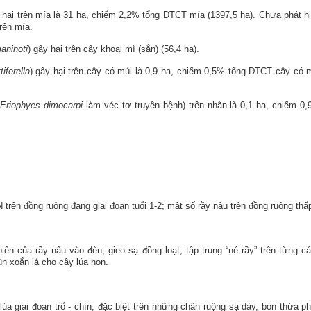
hại trên mía là 31 ha, chiếm 2,2% tổng DTCT mía (1397,5 ha). Chưa phát h
trên mía.
anihoti
) gây hại trên cây khoai mì (sắn) (56,4 ha).
tiferella
) gây hại trên cây có múi là 0,9 ha, chiếm 0,5% tổng DTCT cây có 
g
Eriophyes dimocarpi
làm véc tơ truyền bệnh) trên nhãn là 0,1 ha, chiếm 0
N trên đồng ruộng đang
giai đoạn
tuổi 1-2; mật số rầy nâu trên đồng ruộng thấ
n của rầy nâu vào đèn, gieo sạ đồng loạt, tập trung “né rầy” trên từng c
ùn xoắn lá cho cây lúa non.
lúa giai đoạn trổ - chín,
đặc
biệt trên những chân ruộng sạ dày, bón thừa p