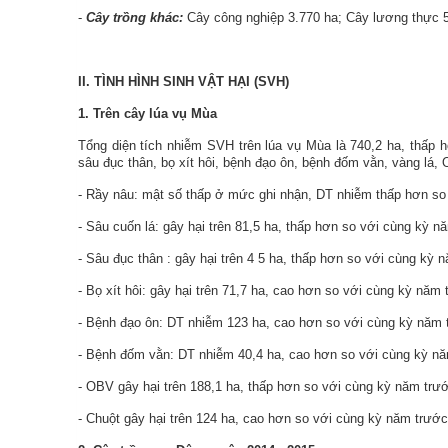
-
Cây trồng khác:
Cây công nghiệp 3.770 ha; Cây lương thực 56
II. TÌNH HÌNH SINH VẬT HẠI (SVH)
1. Trên cây lúa vụ Mùa
Tổng diện tích nhiễm SVH trên lúa vụ Mùa là 740,2
ha,
thấp
h
sâu đục thân, bọ xít hôi, bệnh đạo ôn, bệnh đốm vằn, vàng lá,
- Rầy nâu: mật số thấp ở mức ghi nhận, DT nhiễm thấp hơn s
- Sâu cuốn lá: gây hại trên 81,5 ha, thấp hơn so với cùng kỳ n
-
Sâu
đục thân
: gây hại trên
4
5 ha, thấp hơn so với cùng kỳ 
- Bọ xít hôi: gây hại trên 71,7 ha, cao hơn so với cùng kỳ năm 
- Bệnh đạo ôn: DT nhiễm 123 ha, cao hơn so với cùng kỳ năm t
- Bệnh đốm vằn: DT nhiễm 40,4 ha, cao hơn so với cùng kỳ nă
- OBV gây hại trên 188,1 ha, thấp hơn so với cùng kỳ năm trướ
- Chuột gây hại trên 124 ha, cao hơn so với cùng kỳ năm trước