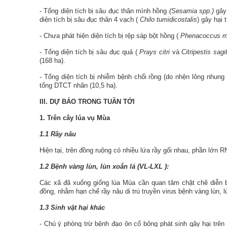
- Tổng diện tích bị sâu đục thân mình hồng
(Sesamia spp.)
gây 
diện tích bị sâu đục thân 4 vạch (
Chilo tumidicostalis
) gây hại 
- Chưa phát hiện diện tích bị rệp sáp bột hồng (
Phenacoccus m
- Tổng diện tích bị sâu đục quả (
Prays citri
và
Citripestis sagit
(168 ha).
- Tổng diện tích bị nhiễm bệnh chổi rồng (do nhện lông nhun
tổng DTCT nhãn (10,5 ha).
III. DỰ BÁO TRONG TUẦN TỚI
1. Trên cây lúa
vụ Mùa
1.1 Rầy nâu
Hiện tại,
trên đồng ruộng có nhiều lứa rầy gối nhau,
phần lớn R
1.2 Bệnh vàng lùn, lùn xoắn lá
(VL-LXL
):
Các xã đã xuống giống lúa Mùa cần quan tâm chặt chẽ diễn biế
đồng, nhằm hạn chế rầy nâu di trú truyền virus bệnh vàng lùn, l
1.3 Sinh vật hại khác
- Chú ý phòng trừ bệnh đạo ôn
cổ bông phát sinh gây hại trên 