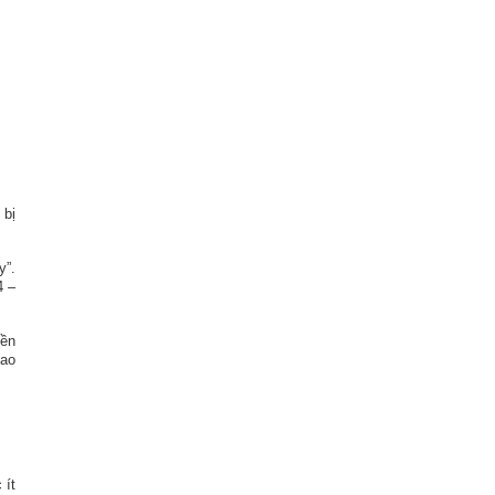
 bị
y”.
4 –
yền
cao
 ít