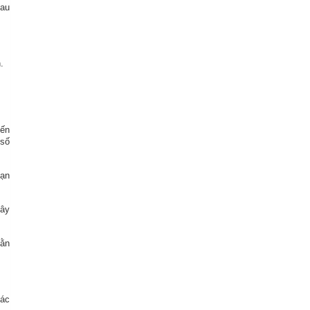
sau
.
iến
 số
oạn
gây
vằn
các