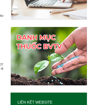
 bọ
 DT
 lệ
LIÊN KẾT WEBSITE