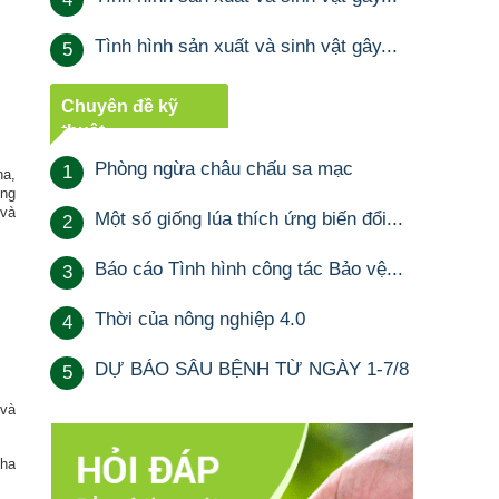
Tình hình sản xuất và sinh vật gây...
5
Chuyên đề kỹ
thuật
Phòng ngừa châu chấu sa mạc
1
ha,
ong
 và
Một số giống lúa thích ứng biến đổi...
2
Báo cáo Tình hình công tác Bảo vệ...
3
Thời của nông nghiệp 4.0
4
DỰ BÁO SÂU BỆNH TỪ NGÀY 1-7/8
5
 và
 ha