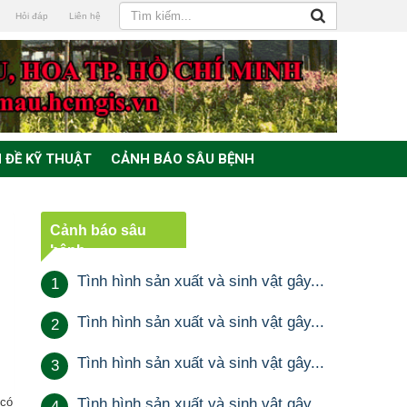
Hỏi đáp
Liên hệ
 ĐỀ KỸ THUẬT
CẢNH BÁO SÂU BỆNH
Cảnh báo sâu
bệnh
Tình hình sản xuất và sinh vật gây...
1
Tình hình sản xuất và sinh vật gây...
2
Tình hình sản xuất và sinh vật gây...
3
 có
Tình hình sản xuất và sinh vật gây...
4