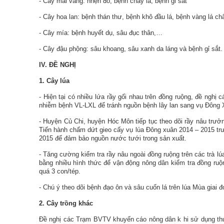
- Cây mai vàng: nhện đỏ, bệnh cháy lá, bệnh gỉ sắt
- Cây hoa lan: bệnh thán thư, bệnh khô đầu lá, bệnh vàng lá ch
- Cây mía: bệnh huyết dụ, sâu đục thân,…
- Cây đậu phộng: sâu khoang, sâu xanh da láng và bệnh gỉ sắt.
IV. ĐỀ NGHỊ
1. Cây lúa
- Hiện tại có nhiều lứa rầy gối nhau trên đồng ruộng, đề nghị
nhiễm bệnh VL-LXL để tránh nguồn bệnh lây lan sang vụ Đông 
- Huyện Củ Chi, huyện Hóc Môn tiếp tục theo dõi rầy nâu trưởn
Tiến hành chấm dứt gieo cấy vụ lúa Đông xuân 2014 – 2015 tr
2015 để đảm bảo nguồn nước tưới trong sản xuất.
- Tăng cường kiểm tra rầy nâu ngoài đồng ruộng trên các trà lú
bằng nhiều hình thức để vận động nông dân kiểm tra đồng ruộn
quá 3 con/tép.
- Chú ý theo dõi bệnh đạo ôn và sâu cuốn lá trên lúa Mùa gi
2. Cây trồng khác
Đề nghị các Trạm BVTV khuyến cáo nông dân k
hi sử dụng th