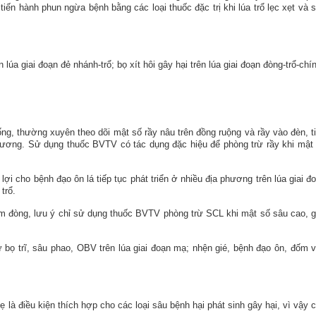
iến hành phun ngừa bệnh bằng các loại thuốc đặc trị khi lúa trổ lẹc xẹt và 
lúa giai đoạn đẻ nhánh-trổ; bọ xít hôi gây hại trên lúa giai đoạn đòng-trổ-chín
ng, thường xuyên theo dõi mật số rầy nâu trên đồng ruộng và rầy vào đèn, t
 phương. Sử dụng thuốc BVTV có tác dụng đặc hiệu để
phòng trừ rầy
khi mật
 lợi cho bệnh
đạo ôn lá tiếp tục phát triển ở nhiều địa phương trên lúa giai đ
trổ.
 làm đòng, lưu ý chỉ sử dụng thuốc BVTV phòng trừ SCL khi mật số sâu cao, 
 bọ trĩ, sâu phao, OBV trên lúa giai đoạn mạ; nhện gié, bệnh đạo ôn, đốm 
là điều kiện thích hợp cho các loại sâu bệnh hại phát sinh gây hại, vì vậy 