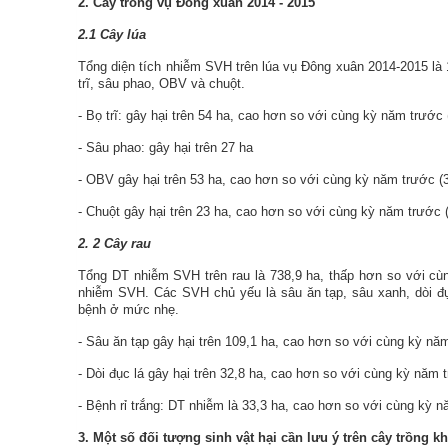
2. Cây trồng vụ Đông xuân 2014 - 2015
2.1 Cây lúa
Tổng diện tích nhiễm SVH trên lúa vụ
Đông xuân 2014-2015
là
trĩ, sâu phao, OBV và chuột.
- Bọ trĩ: gây hại trên 54 ha, cao hơn so với cùng kỳ năm trước 
- Sâu phao: gây hại trên 27 ha
- OBV gây hại trên 53 ha, cao hơn so với cùng kỳ năm trước (3
- Chuột gây hại trên 23 ha, cao hơn so với cùng kỳ năm trước (
2.
2
Cây rau
Tổng DT nhiễm SVH trên rau là 738,9 ha, thấp
hơn so với cùn
nhiễm SVH. Các SVH chủ yếu là sâu ăn tạp, sâu xanh, dòi đụ
bệnh ở mức nhẹ.
- Sâu ăn tạp gây hại trên 109,1 ha, cao hơn so với cùng kỳ năm
- Dòi đục lá gây hại trên 32,8 ha, cao hơn so với cùng kỳ năm t
- Bệnh rỉ trắng: DT nhiễm là 33,3 ha, cao hơn so với cùng kỳ n
3.
Một số đối tượng sinh vật hại cần lưu ý trên cây trồng k