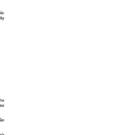
các
rầy
thu
au
oắn
trừ