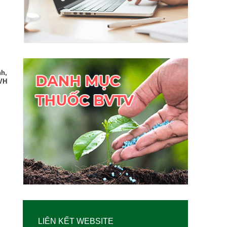
nh,
VH
LIÊN KẾT WEBSITE