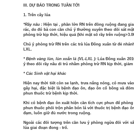
III. DỰ BÁO TRONG TUẦN TỚI
1. Trên cây lúa
*Rầy nâu
:
Hiện tại
,
phần lớn RN trên đồng ruộng đang
gi
rác, do đó bà con cần chú ý thường xuyên theo dõi sát mậ
phòng trừ kịp thời, hiệu quả (khi
mật số rầy trên ruộng>3.0
Chú ý phòng trừ RN trên các trà lúa Đông xuân từ đẻ nhá
LXL.
* Bệnh vàng lùn, lùn xoắn lá
(VL-LXL
):
Lúa Đông xuân 2010
ý theo dõi rầy nâu di trú nhằm phòng trừ RN kịp thời, gi
* Các Sinh vật hại khác
Hiện nay thời tiết còn se lạnh, trưa nắng nóng, có mưa vào
gây hại, đặc biệt là bệnh đạo ôn, đạo ôn cổ bông và đốm
phun thuốc trừ bệnh kịp thời.
Khi
có bệnh đạo ôn xuất hiện cần tích cực phun để phòng
phun thuốc phối trộn phân bón lá với thuốc trị bệnh đạo 
đạm, luôn giữ đủ nước trong ruộng.
Ngoài các đối tượng trên cần lưu ý phòng ngừa đối với sâu
lúa giai đoạn đong - trổ.