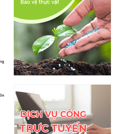
ùng
uốn