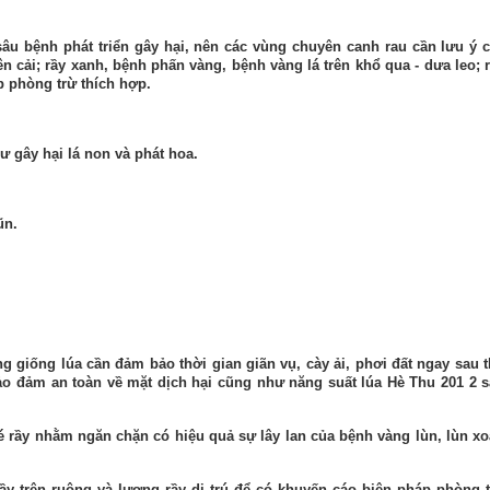
i sâu bệnh phát triển gây hại, nên các vùng chuyên canh rau cần lưu ý 
ên cải; rầy xanh, bệnh phấn vàng, bệnh vàng lá trên khổ qua - dưa leo; 
p phòng trừ thích hợp.
ư gây hại lá non và phát hoa.
ũn.
ng giống lúa cần
đảm bảo thời gian giãn vụ, cày ải, phơi đất ngay sau 
bảo đảm an toàn về mặt dịch hại cũng như năng suất lúa Hè Thu 201
2
s
né rầy nhằm ngăn chặn có hiệu quả sự lây lan của bệnh vàng lùn, lùn x
ầy trên ruộng và lượng rầy di trú để có khuyến cáo biện pháp phòng 