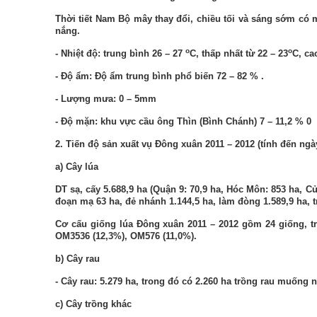
Thời tiết Nam Bộ mây thay đổi, chiều tối và sáng sớm c
nắng.
o
o
- Nhiệt độ
:
trung bình 26 – 27
C, thấp nhất từ 22 – 23
C, ca
- Độ ẩm: Độ ẩm trung bình phổ biến
72
–
82
%
.
- Lượng mưa: 0 – 5mm
- Độ mặn: khu vực cầu ông Thìn (Bình Chánh) 7 – 11,2 %
0
2. Tiến độ sản xuất vụ Đông xuân 2011 – 2012 (tính đến ngà
a) Cây lúa
DT sạ, cấy 5.688,9 ha (Quận 9: 70,9 ha, Hóc Môn: 853 ha, Củ
đoạn mạ 63 ha, đẻ nhánh 1.144,5 ha, làm đòng 1.589,9 ha, tr
Cơ cấu giống lúa
Đông xuân 2011 – 2012
gồm 24 giống, tr
OM3536 (12,3%), OM576 (11,0%).
b) Cây rau
- Cây rau: 5.279 ha, trong đó có 2.260 ha trồng rau muống 
c) Cây trồng khác