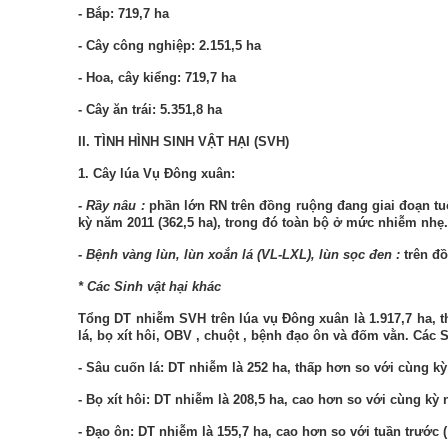
- Bắp: 719,7 ha
- Cây công nghiệp: 2.151,5 ha
- Hoa, cây kiểng: 719,7 ha
- Cây ăn trái: 5.351,8 ha
II. TÌNH HÌNH SINH VẬT HẠI (SVH)
1. Cây lúa Vụ Đông xuân:
- Rầy nâu
:
phần lớn RN
t
rên đồng ruộng đang giai đoạn t
kỳ năm 2011 (362,5 ha), trong đó toàn bộ ở mức nhiễm nhẹ.
- Bệnh vàng lùn, lùn xoắn lá (VL-LXL), lùn sọc đen
:
trên đ
* Các Sinh vật hại khác
Tổng DT nhiễm SVH trên lúa vụ Đông xuân là
1.917,7
ha,
t
lá,
bọ xít hôi,
OBV
,
chuột
, bệnh đạo ôn và đốm vằn
. Các 
- Sâu cuốn lá: DT nhiễm là
252
ha,
thấp
hơn so với
cùng k
-
Bọ xít hôi
: DT nhiễm là
208,5
ha,
cao
hơn so với
cùng kỳ
- Đạo ôn: DT nhiễm là
155,7
ha, cao hơn so với
tuần
trước 