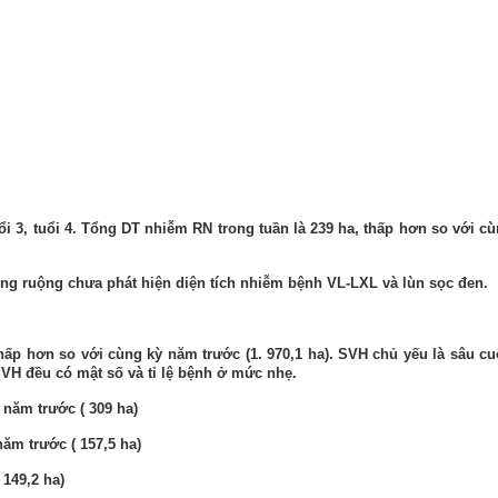
uổi
3, tuổi 4. Tổng DT nhiễm RN trong tuần là 239 ha, thấp hơn so với c
ồng ruộng chưa phát hiện diện tích nhiễm bệnh VL-LXL và lùn sọc đen.
hấp
hơn so với cùng kỳ năm trước (1.
970,1
ha). SVH chủ yếu là sâu c
SVH đều có mật số và tỉ lệ bệnh ở mức nhẹ.
ỳ năm
trước (
309
ha)
 năm
trước (
157,5
ha)
(
149,2
ha)