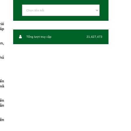
rải
háp
Tổng lượt truy cập
21,427,473
ùn,
chú
iển
 và
nên
hân
rên