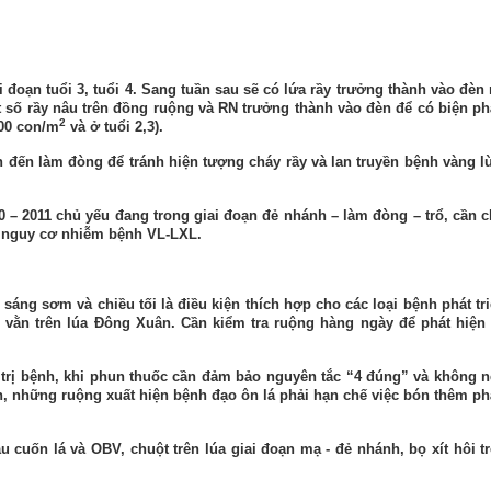
ai đoạn
tuổi 3, tuổi 4. Sang tuần sau sẽ có lứa rầy trưởng thành vào đèn 
t số rầy nâu trên đồng ruộng và RN trưởng thành vào đèn để có biện p
2
00 con/m­
và ở tuổi 2,3).
nh đến làm đòng để
tránh hiện tượng cháy rầy và lan truyền bệnh vàng l
 – 2011 chủ yếu đang trong giai đoạn đẻ nhánh – làm đòng – trổ, cần 
ảm nguy cơ nhiễm bệnh VL-LXL.
 sáng sơm và chiều tối là điều kiện thích hợp cho các loại bệnh phát tr
 vằn trên lúa Đông Xuân. Cần kiểm tra ruộng hàng ngày để phát hiện
 trị bệnh, khi phun thuốc cần đảm bảo nguyên tắc “4 đúng” và không 
ôn, những ruộng xuất hiện bệnh đạo ôn lá phải hạn chế việc bón thêm p
 cuốn lá và OBV, chuột trên lúa giai đoạn mạ - đẻ nhánh, bọ xít hôi t