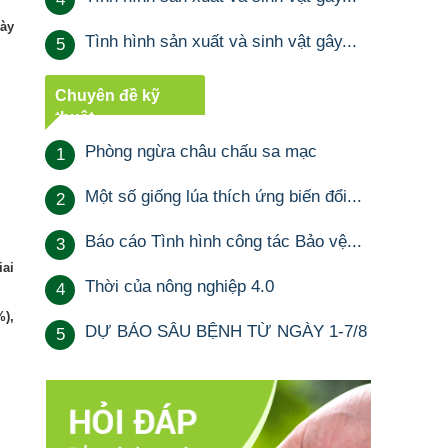
gày
Tình hình sản xuất và sinh vật gây...
5
Chuyên đề kỹ
thuật
Phòng ngừa châu chấu sa mạc
1
Một số giống lúa thích ứng biến đổi...
2
Báo cáo Tình hình công tác Bảo vệ...
3
iai
Thời của nông nghiệp 4.0
4
%),
DỰ BÁO SÂU BỆNH TỪ NGÀY 1-7/8
5