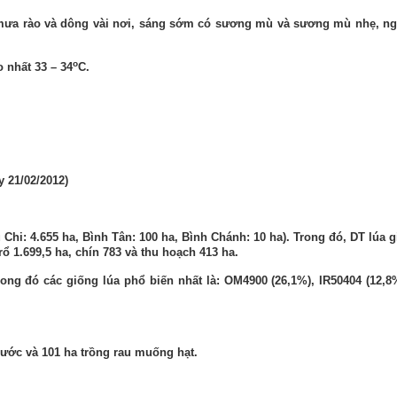
ó mưa rào và dông vài nơi, sáng sớm có sương mù và sương mù nhẹ, n
o
o nhất 33 – 34
C.
y 21/02/2012)
 Chi: 4.655 ha, Bình Tân: 100 ha, Bình Chánh: 10 ha). Trong đó, DT lúa g
ổ 1.699,5 ha, chín 783 và thu hoạch 413 ha.
ong đó các giống lúa phổ biến nhất là: OM4900 (26,1%), IR50404 (12,8
nước và 101 ha trồng rau muống hạt.