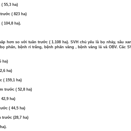
 (
55,3
ha)
m
trước (
823
ha)
 (
104,8
ha).
hấp
hơn so với
tuần
trước (
1.108
ha). SVH chủ yếu là bọ nhảy, sâu xa
, bọ phấn,
bệnh
rỉ trắng, bệnh phấn vàng
, bệnh vàng lá
và OBV. Các S
6 ha)
2,6 ha)
c (
159,1
ha)
ăm
trước (
52,8
ha)
(
42,9
ha)
rước (
44,5
ha)
 trước (28,7 ha)
ha).