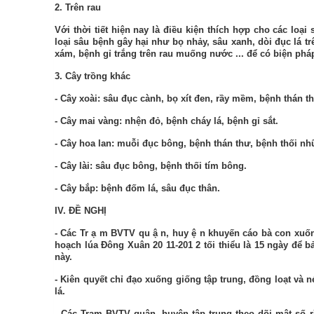
2. Trên rau
Với thời tiết hiện nay là điều kiện thích hợp cho các loạ
loại sâu bệnh gây hại như bọ nhảy, sâu xanh, dòi đục lá tr
xám, bệnh gỉ trắng trên rau muống nước ... để có biện phá
3. Cây trồng khác
- Cây xoài: sâu đục cành, bọ xít đen, rầy mềm, bệnh thán th
- Cây mai vàng: nhện đỏ, bệnh cháy lá, bệnh gỉ sắt.
- Cây hoa lan: muỗi đục bông, bệnh thán thư, bệnh thối nh
- Cây lài: sâu đục bông, bệnh thối tím bông.
- Cây bắp: bệnh đốm lá, sâu đục thân.
IV. ĐỀ NGHỊ
-
Các
Tr
ạ
m BVTV
qu
ậ
n, huy
ệ
n
khuyến cáo bà con xuố
hoạch lúa Đông Xuân 20
11
-201
2
tối thiểu là 15 ngày để 
này.
- Kiên quyết chỉ đạo xuống giống tập trung, đồng loạt và 
lá.
- Các Trạm BVTV quận, huyện tập trung theo dõi mật số r