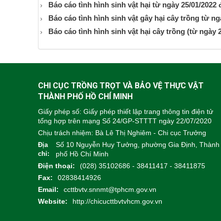
Báo cáo tình hình sinh vật hại từ ngày 25/01/2022
Báo cáo tình hình sinh vật gây hại cây trồng từ n
Báo cáo tình hình sinh vật hại cây trồng (từ ngày 2
CHI CỤC TRỒNG TRỌT VÀ BẢO VỆ THỰC VẬT
THÀNH PHỐ HỒ CHÍ MINH
Giấy phép số: Giấy phép thiết lập trang thông tin điện tử
tổng hợp trên mạng Số 24/GP-STTTT ngày 22/07/2020
Chịu trách nhiệm:
Bà Lê Thị Nghiêm - Chi cục Trưởng
Số 10 Nguyễn Huy Tưởng, phường Gia Định, Thành
Địa
chỉ:
phố Hồ Chí Minh
Điện thoại:
(028) 35102686 - 38411417 - 38411875
Fax:
02838414926
Email:
ccttbvtv.snnmt@tphcm.gov.vn
Website:
http://chicucttbvtvhcm.gov.vn