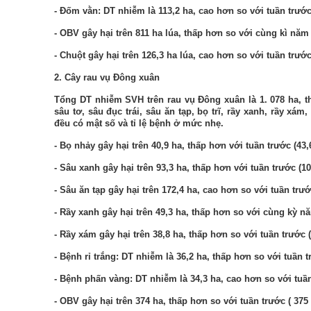
- Đốm vằn:
DT nhiễm là
113,2
ha, cao hơn so với
tuần
trước
- OBV gây hại trên
811
ha lúa,
thấp
hơn so với
cùng kì nă
- Chuột gây hại trên
126,3
ha lúa,
cao
hơn so với
tuần
trước
2. Cây rau vụ Đông xuân
Tổng DT nhiễm SVH trên rau vụ Đông xuân là 1.
078
ha,
t
sâu tơ,
sâu đục trái, sâu ăn tạp, bọ trĩ, rầy xanh, rầy xám
đều có mật số và tỉ lệ bệnh ở mức nhẹ.
- Bọ nhảy gây hại trên
40,9
ha,
thấp hơn
với
tuần
trước
(43,
- Sâu xanh gây hại trên
93,3
ha,
thấp hơn
với
tuần
trước
(10
- Sâu ăn tạp gây hại trên
172,4
ha,
cao
hơn so với tuần trướ
- Rầy xanh
gây hại trên
49,3
ha,
thấp
hơn so với
cùng kỳ n
- Rầy xám
gây hại trên
38,8
ha,
thấp
hơn so với tuần trước 
- Bệnh rỉ trắng: DT nhiễm là
36,2
ha,
thấp
hơn so với
tuần
t
- Bệnh phấn vàng: DT nhiễm là 34,3 ha, cao hơn so với tuần
- OBV gây hại trên
374
ha,
thấp
hơn so với
tuần
trước (
375