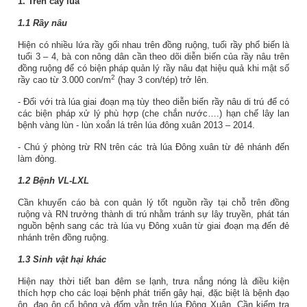
1. Trên cây lúa
1.1 Rầy nâu
Hiện có nhiều lứa rầy gối nhau trên đồng ruộng, tuổi rầy phổ biến là
tuổi 3 – 4, bà con nông dân cần theo dõi diễn biến của rầy nâu trên
đồng ruộng để có biện pháp quản lý rầy nâu đạt hiệu quả khi mật số
2
rầy cao từ 3.000 con/m
(hay 3 con/tép) trở lên.
- Đối với trà lúa giai đoạn mạ tùy theo diễn biến rầy nâu di trú để có
các biện pháp xử lý phù hợp (che chắn nước….) hạn chế lây lan
bệnh vàng lùn - lùn xoắn lá trên lúa đông xuân 2013 – 2014.
- Chú ý phòng trừ RN trên các trà lúa Đông xuân từ đẻ nhánh đến
làm đòng.
1.2 Bệnh VL-LXL
Cần khuyến cáo bà con quản lý tốt nguồn rầy tại chỗ trên đồng
ruộng và RN trưởng thành di trú nhằm tránh sự lây truyền, phát tán
nguồn bệnh sang các trà lúa vụ Đông xuân từ giai đoạn mạ đến đẻ
nhánh trên đồng ruộng.
1.3 Sinh vật hại khác
Hiện nay thời tiết ban đêm se lạnh, trưa nắng nóng là điều kiện
thích hợp cho các loại bệnh phát triển gây hại, đặc biệt là bệnh đạo
ôn, đạo ôn cổ bông và đốm vằn trên lúa Đông Xuân. Cần kiểm tra