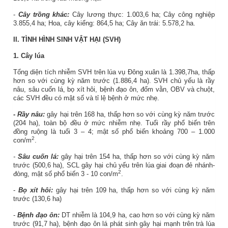
-
Cây trồng khác:
Cây lương thực: 1.003,6 ha; Cây công nghiệp
3.855,4 ha; Hoa, cây kiểng: 864,5 ha; Cây ăn trái: 5.578,2 ha.
II. TÌNH HÌNH SINH VẬT HẠI (SVH)
1.
Cây lúa
Tổng diện tích nhiễm SVH trên lúa vụ Đông xuân là 1.398,7ha, thấp
hơn so với cùng kỳ năm trước (1.886,4 ha). SVH chủ yếu là rầy
nâu, sâu cuốn lá, bọ xít hôi, bệnh đạo ôn, đốm vằn, OBV và chuột,
các SVH đều có mật số và tỉ lệ bệnh ở mức nhẹ.
-
Rầy nâu:
gây hại trên 168 ha, thấp hơn so với cùng kỳ năm trước
(204 ha), toàn bộ đều ở mức nhiễm nhẹ. Tuổi rầy phổ biến trên
đồng ruộng là tuổi 3 – 4; mật số phổ biến khoảng 700 – 1.000
2
con/m
.
-
Sâu cuốn lá:
gây hại trên 154 ha, thấp hơn so với cùng kỳ năm
trước (500,6 ha), SCL gây hại chủ yếu trên lúa giai đoạn đẻ nhánh-
2
đòng, mật số phổ biến 3 - 10 con/m
.
-
Bọ xít hôi:
gây hại trên 109 ha, thấp hơn so với cùng kỳ năm
trước (130,6 ha)
-
Bệnh đạo ôn:
DT nhiễm là 104,9 ha, cao hơn so với cùng kỳ năm
trước (91,7 ha), bệnh đạo ôn lá phát sinh gây hại mạnh trên trà lúa