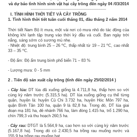
và dự báo tình hình sinh vật hại cây trồng đến ngày 04
/03/2014
_________________________________________
I.
TÌNH HÌNH THỜI TIẾT VÀ CÂY TRỒNG
1. Tình hình thời tiết tuần cuối tháng 01, đầu tháng 2 năm 2014
Thời tiết Nam Bộ ít mưa, một vài nơi có mưa nhỏ do tác động của
không khí lạnh tập trung vào thời kỳ đầu và cuối. Ban ngày trời
nắng, sáng sớm có sương mù nhẹ.
o
o
- Nhiệt độ: trung bình 25 – 26
C, thấp nhất từ 19 – 21
C, cao nhất
o
33 – 35
C.
- Độ ẩm: Độ ẩm trung bình phổ biến 71 – 83 %
- Lượng mưa: 0 - 5 mm
2
. Tiến độ sản xuất
cây trồng
(tính đến ngày
25/02/2014
)
-
Cây lúa:
DT lúa đã xuống giống là 4.711,8 ha, thấp hơn so với
cùng kỳ năm trước (5.315,5 ha). DT lúa xuống giống cụ thể từng
quận, huyện là: huyện Củ Chi 3.732 ha, huyện Hóc Môn 797 ha,
quận Bình Tân 100 ha, quận 9 là 82,8 ha. Trong đó, DT lúa giai
đoạn mạ 181 ha, đẻ nhánh 766 ha, làm đòng 1.415 ha, trổ 1.290 ha,
chín 799,3 và thu hoạch 260,5 ha.
-
Cây rau:
DTGT là 5.564,9 ha, cao hơn so với cùng kỳ năm trước
(5.167,8 ha). Trong đó có 2.430,5 ha trồng rau muống nước và
155,9 ha trồng rau muống hạt.