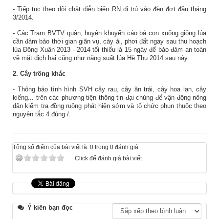
- Tiếp tục theo dõi chặt diễn biến RN di trú vào đèn đợt đầu tháng
3/2014.
-
Các Trạm BVTV quận, huyện khuyến cáo bà con xuống giống lúa
cần đảm bảo thời gian giãn vụ, cày ải, phơi đất ngay sau thu hoạch
lúa Đông Xuân 2013 - 2014 tối thiểu là 15 ngày để bảo đảm an toàn
về mặt dịch hại cũng như năng suất lúa Hè Thu 2014 sau này.
2. Cây trồng khác
- Thông báo tình hình SVH cây rau, cây ăn trái, cây hoa lan, cây
kiểng... trên các phương tiện thông tin đại chúng để vận động nông
dân kiểm tra đồng ruộng phát hiện sớm và tố chức phun thuốc theo
nguyên tắc 4 đúng./.
Tổng số điểm của bài viết là: 0 trong 0 đánh giá
Click để đánh giá bài viết
Ý kiến bạn đọc