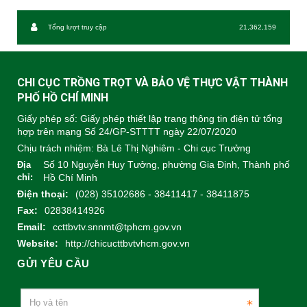
Tổng lượt truy cập
21,362,159
CHI CỤC TRỒNG TRỌT VÀ BẢO VỆ THỰC VẬT THÀNH
PHỐ HỒ CHÍ MINH
Giấy phép số: Giấy phép thiết lập trang thông tin điện tử tổng
hợp trên mạng Số 24/GP-STTTT ngày 22/07/2020
Chịu trách nhiệm:
Bà Lê Thị Nghiêm - Chi cục Trưởng
Số 10 Nguyễn Huy Tưởng, phường Gia Định, Thành phố
Địa
chỉ:
Hồ Chí Minh
Điện thoại:
(028) 35102686 - 38411417 - 38411875
Fax:
02838414926
Email:
ccttbvtv.snnmt@tphcm.gov.vn
Website:
http://chicucttbvtvhcm.gov.vn
GỬI YÊU CẦU