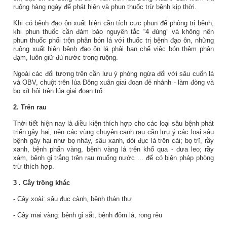
ruộng hàng ngày để phát hiện và phun thuốc trừ bệnh kịp thời.
Khi có bệnh đạo ôn xuất hiện cần tích cực phun để phòng trị bệnh,
khi phun thuốc cần đảm bảo nguyên tắc “4 đúng” và không nên
phun thuốc phối trộn phân bón lá với thuốc trị bệnh đạo ôn, những
ruộng xuất hiện bệnh đạo ôn lá phải hạn chế việc bón thêm phân
đạm, luôn giữ đủ nước trong ruộng.
Ngoài các đối tượng trên cần lưu ý phòng ngừa đối với sâu cuốn lá
và OBV, chuột trên lúa Đông xuân giai đoạn đẻ nhánh - làm đòng và
bọ xít hôi trên lúa giai đoạn trổ.
2. Trên rau
Thời tiết hiện nay là điều kiện thích hợp cho các loại sâu bệnh phát
triển gây hại, nên các vùng chuyên canh rau cần lưu ý các loại sâu
bệnh gây hại như bọ nhảy, sâu xanh, dòi đục lá trên cải; bọ trĩ, rầy
xanh, bệnh phấn vàng, bệnh vàng lá trên khổ qua - dưa leo; rầy
xám, bệnh gỉ trắng trên rau muống nước ... để có biện pháp phòng
trừ thích hợp.
3
. Cây trồng khác
- Cây xoài: sâu đục cành, bệnh thán thư
- Cây mai vàng: bệnh gỉ sắt, bệnh đốm lá, rong rêu