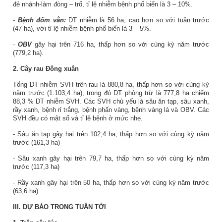
đẻ nhánh-làm đòng – trổ, tỉ lệ nhiễm bệnh phổ biến là 3 – 10%.
-
Bệnh đốm vằn:
DT nhiễm là 56 ha, cao hơn so với tuần trước
(47 ha), với tỉ lệ nhiễm bệnh phổ biến là 3 – 5%.
-
OBV
gây hại trên 716 ha, thấp hơn so với cùng kỳ năm trước
(779,2 ha).
2. Cây rau Đông xuân
Tổng DT nhiễm SVH trên rau là 880,8 ha, thấp hơn so với cùng kỳ
năm trước (1.103,4 ha), trong đó DT phòng trừ là 777,8 ha chiếm
88,3 % DT nhiễm SVH. Các SVH chủ yếu là sâu ăn tạp, sâu xanh,
rầy xanh, bệnh rỉ trắng, bệnh phấn vàng, bệnh vàng lá và OBV. Các
SVH đều có mật số và tỉ lệ bệnh ở mức nhẹ.
- Sâu ăn tạp gây hại trên 102,4 ha, thấp hơn so với cùng kỳ năm
trước (161,3 ha)
- Sâu xanh gây hại trên 79,7 ha, thấp hơn so với cùng kỳ năm
trước (117,3 ha)
- Rầy xanh gây hại trên 50 ha, thấp hơn so với cùng kỳ năm trước
(63,6 ha)
III. DỰ BÁO TRONG TUẦN TỚI