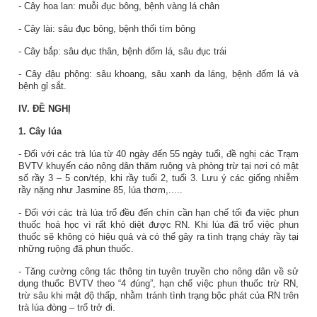
- Cây hoa lan: muỗi đục bông, bệnh vàng lá chân
- Cây lài: sâu đục bông, bệnh thối tím bông
- Cây bắp: sâu đục thân, bệnh đốm lá, sâu đục trái
- Cây đậu phộng: sâu khoang, sâu xanh da láng, bệnh đốm lá và
bệnh gỉ sắt.
IV. ĐỀ NGHỊ
1. Cây lúa
- Đối với các trà lúa từ 40 ngày đến 55 ngày tuổi, đề nghị các Trạm
BVTV khuyến cáo nông dân thăm ruộng và phòng trừ tại nơi có mật
số rầy 3 – 5 con/tép, khi rầy tuổi 2, tuổi 3. Lưu ý các giống nhiễm
rầy nặng như Jasmine 85, lúa thơm,.....
- Đối với các trà lúa trổ đều đến chín cần hạn chế tối đa việc phun
thuốc hoá học vì rất khó diệt được RN. Khi lúa đã trổ việc phun
thuốc sẽ không có hiệu quả và có thể gây ra tình trạng cháy rầy tại
những ruộng đã phun thuốc.
- Tăng cường công tác thông tin tuyên truyền cho nông dân về sử
dụng thuốc BVTV theo “4 đúng”, hạn chế việc phun thuốc trừ RN,
trừ sâu khi mật độ thấp, nhằm tránh tình trạng bộc phát của RN trên
trà lúa đòng – trổ trở đi.