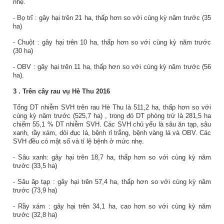
nhẹ.
-
Bọ trĩ
: gây hại trên
21
ha,
thấp
hơn so với cùng kỳ năm
trước (
35
ha)
-
Chuột
: gây hại trên
10
ha,
thấp
hơn so với cùng kỳ năm
trước
(
30
ha)
-
OBV
: gây hại trên
11
ha,
thấp
hơn so với cùng kỳ năm
trước (
56
ha)
.
3
.
Trên cây rau vụ
Hè Thu 2016
Tổng DT nhiễm SVH trên rau
Hè Thu
là
511,2
ha,
thấp
hơn so với
cùng kỳ năm trước
(525,7 ha)
, trong đó DT phòng trừ là
281,5
ha
chiếm
55,1
% DT nhiễm SVH. Các SVH chủ yếu là sâu ăn tạp, sâu
xanh, rầy xám, dòi đục lá, bệnh rỉ trắng, bệnh vàng lá và OBV. Các
SVH đều có mật số và tỉ lệ bệnh ở mức nhẹ.
- Sâu xanh: gây hại trên
18,7
ha,
thấp
hơn so với cùng kỳ năm
trước (
33,5
ha)
- Sâu
ăp tạp
: gây hại trên
57,4
ha,
thấp
hơn so với cùng kỳ năm
trước (
73,9
ha)
- Rầy x
ám
: gây hại trên
34,1
ha, cao hơn so với cùng kỳ năm
trước (
32,8
ha)