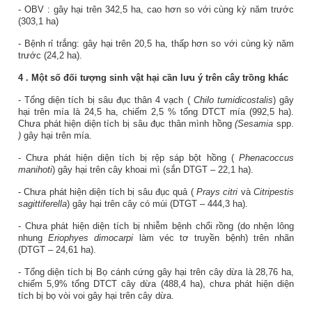
-
OBV
: gây hại trên
342,5
ha,
cao
hơn so với cùng kỳ năm trước
(
303,1
ha)
- Bệnh rỉ trắng: gây hại trên
20,5
ha,
thấp
hơn so với cùng kỳ năm
trước (
24,2
ha)
.
4
. Một số đối tượng sinh vật hại cần lưu ý trên cây trồng khác
- Tổng diện tích bị sâu đục thân 4 vạch (
Chilo tumidicostalis
) gây
hại trên mía là 24,5 ha, chiếm 2,5 % tổng DTCT mía (992,5 ha).
Chưa phát hiện diện tích bị sâu đục thân mình hồng
(Sesamia
spp.
)
gây hại trên mía.
- Chưa phát hiện diện tích bị rệp sáp bột hồng (
Phenacoccus
manihoti
) gây hại trên cây khoai mì (sắn DTGT – 22,1 ha).
- Chưa phát hiện diện tích bị sâu đục quả (
Prays citri
và
Citripestis
sagittiferella
) gây hại trên cây có múi (DTGT – 444,3 ha).
- Chưa phát hiện diện tích bị nhiễm bệnh chổi rồng (do nhện lông
nhung
Eriophyes dimocarpi
làm véc tơ truyền bệnh) trên nhãn
(DTGT – 24,61 ha).
- Tổng diện tích bị Bọ cánh cứng gây hại trên cây dừa là 28,76 ha,
chiếm 5,9% tổng DTCT cây dừa (488,4 ha), chưa phát hiện diện
tích bị bọ vòi voi gây hại trên cây dừa.