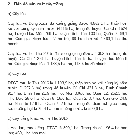
2
. Tiến độ sản xuất
cây trồng
a) Cây lúa
Cây lúa vụ Đông Xuân đã xuống giống được 4.562,1 ha, thấp hơn
so với cùng kỳ năm trước (4.886 ha) trong đó huyện Củ Chi 3.624
ha, huyện Hóc Môn 769 ha, quận Bình Tân 100 ha, Quận 9: 69,1
ha. Các giai đoạn lúa: 27 ha trổ, 66 ha chín và 4.469,1 ha thu
hoạch.
Cây lúa vụ Hè Thu 2016: đã xuống giống được 1.302 ha, trong đó
huyện Củ Chi 1.279 ha, huyện Bình Tân 15 ha, huyện Hóc Môn 8
ha. Các giai đoạn lúa: 1.183,5 ha mạ, 118,5 ha đẻ nhánh.
b) Cây rau
DTGT rau Hè Thu 2016 là 1.193,9 ha, thấp hơn so với cùng kỳ năm
trước (1.257,6 ha) trong đó huyện Củ Chi 431,3 ha, Bình Chánh
91,7 ha, Bình Tân 21,9 ha, Hóc Môn 306,6 ha, Quận 12: 252,3 ha,
Thủ Đức 29,6 ha, Quận 9: 19,6 ha, Quận 2: 0,7 ha, Cần Giờ 24,5
ha, Nhà Bè 12,8 ha, Quận 7: 2,8 ha. Trong đó, diện tích gieo trồng
rau muống hạt là 28,4 ha, rau muống nước là 590,6 ha.
c) Cây trồng khác vụ Hè Thu 2016
- Hoa lan, cây kiểng: DTGT là 899,1 ha.
Trong đó có 196,4 ha hoa
lan; 460,1 ha hoa mai.