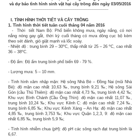
và dự báo tình hình sinh vật hại cây trồng đến ngày 03/05/2016
_________________________________________
I.
TÌNH HÌNH THỜI TIẾT VÀ CÂY TRỒNG
1.
Tình hình thời tiết tuần cuối tháng 04 năm 2016
-
Thời
tiết Nam Bộ: Phổ biến không mưa, ngày nắng, có nơi
nắng nóng gay gắt, thời kỳ cuối tháng có mưa dông cục bộ kèm
theo sét đánh, gió giật mạnh và lốc xoáy.
o
o
- Nhiệt độ
:
trung bình 29 – 30
C, thấp nhất từ 25 – 26
C, cao nhất
o
36 – 38
C.
-
Độ ẩm: Độ ẩm trung bình phổ biến
69 - 79
%
.
- Lượng mưa: 5 – 10 mm.
- Tình hình xâm nhập mặn: Hệ sông Nhà Bè – Đồng Nai (mũi Nhà
Bè): độ mặn cao nhất 10,63 ‰, trung bình 9,21 ‰; Hệ sông Sài
Gòn (cầu Thủ Thiêm): độ mặn cao nhất 4,73 ‰, trung bình 4,42 ‰;
Khu vực Bình Chánh (Cầu Ông Thìn): độ mặn cao nhất 11,07 ‰,
trung bình 10,24 ‰; Khu vực Kênh C: độ mặn cao nhất 7,24 ‰,
trung bình 6,85 ‰; Khu vực Kênh Xáng – An Hạ: độ mặn cao nhất
4,85 ‰, trung bình 3,753 ‰; Khu vực Quận 1,2,3, 9: độ mặn cao
nhất 6,85 ‰, trung bình 5,9 ‰;
- Tình hình nhiễm chua (pH): độ pH các sông rạch đạt trung bình là
6,67.