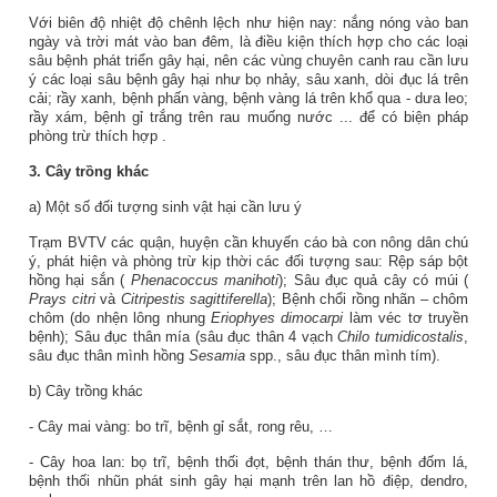
Với biên độ nhiệt độ chênh lệch như hiện nay: nắng nóng vào ban
ngày và trời mát vào ban đêm, là điều kiện thích hợp cho các loại
sâu bệnh phát triển gây hại, nên các vùng chuyên canh rau cần lưu
ý các loại sâu bệnh gây hại như bọ nhảy, sâu xanh, dòi đục lá trên
cải; rầy xanh, bệnh phấn vàng, bệnh vàng lá trên khổ qua - dưa leo;
rầy xám, bệnh gỉ trắng trên rau muống nước ... để có biện pháp
phòng trừ thích hợp
.
3.
Cây trồng khác
a) Một số đối tượng sinh vật hại cần lưu ý
Trạm BVTV các quận, huyện cần khuyến cáo bà con nông dân chú
ý, phát hiện và phòng trừ kịp thời các đối tượng sau:
Rệp sáp bột
hồng hại sắn (
Phenacoccus manihoti
); Sâu đục quả cây có múi (
Prays citri
và
Citripestis sagittiferella
); Bệnh chổi rồng nhãn – chôm
chôm (do nhện lông nhung
Eriophyes dimocarpi
làm véc tơ truyền
bệnh); Sâu đục thân mía (sâu đục thân 4 vạch
Chilo tumidicostalis
,
sâu đục thân mình hồng
Sesamia
spp., sâu đục thân mình tím).
b) Cây trồng khác
- Cây mai vàng:
bo trĩ,
bệnh gỉ sắt, rong rêu, …
- Cây hoa lan: bọ trĩ, bệnh thối đọt, bệnh thán thư, bệnh đốm lá,
bệnh thối nhũn phát sinh gây hại mạnh trên lan hồ điệp, dendro,