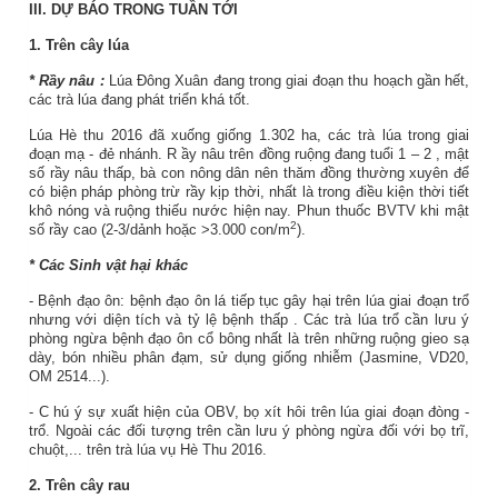
III. DỰ BÁO TRONG TUẦN TỚI
1. Trên cây lúa
*
Rầy nâu :
Lúa Đông Xuân đang trong giai đoạn thu hoạch gần hết,
các trà lúa đang phát triển khá tốt.
Lúa Hè thu 2016 đã xuống giống 1.302 ha, các trà lúa trong giai
đoạn mạ - đẻ nhánh. R
ầy
nâu trên đồng ruộng
đang
tuổi
1 – 2
, mật
số rầy nâu thấp, bà con nông dân nên thăm đồng thường xuyên để
có biện pháp phòng trừ rầy kịp thời, nhất là trong điều kiện thời tiết
khô nóng và ruộng thiếu nước hiện nay. Phun thuốc BVTV khi mật
2
số rầy cao (2-3/dảnh hoặc >3.000 con/m
).
* Các Sinh vật hại khác
- Bệnh đạo ôn: bệnh đạo ôn lá tiếp tục gây hại trên lúa giai đoạn trổ
nhưng với diện tích và tỷ lệ
bệnh thấp
.
Các trà lúa trổ cần lưu ý
phòng ngừa bệnh đạo ôn cổ bông nhất là trên những ruộng gieo sạ
dày, bón nhiều phân đạm,
sử dụng giống nhiễm (Jasmine, VD20,
OM 2514...).
- C
hú ý sự xuất hiện của
OBV, bọ xít hôi trên lúa giai đoạn đòng -
trổ. Ngoài các đối tượng trên cần lưu ý phòng ngừa đối với bọ trĩ,
chuột,... trên trà lúa vụ Hè Thu 2016.
2. Trên cây rau