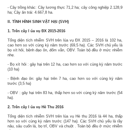
- Cây trồng khác: Cây lương thực 71,2 ha; cây công nghiệp 2.128,9
ha; Cây ăn trái: 4.667,8 ha.
II. TÌNH HÌNH SINH VẬT HẠI (SVH)
1.
Trên
cây l
úa
vụ ĐX 2015-2016
Tổng diện tích nhiễm SVH trên lúa vụ
ĐX
2015
– 2016
là
102
ha,
cao
hơn so với
cùng kỳ năm trước
(
69,5
ha). Các
SVH chủ yếu là
bọ xít hôi, bệnh đạo ôn, đốm vằn,
OBV. Toàn bộ đều ở mức nhiễm
nhẹ.
-
Bọ xít hôi
: gây hại trên
12
ha,
cao
hơn so với cùng kỳ năm
trước
(
10
ha)
- Bệnh đạo ôn: gây hại trên
7
ha,
cao
hơn so với cùng kỳ năm
trước (
3,5
ha)
-
OBV
: gây hại trên
83
ha,
thấp
hơn so với cùng kỳ năm
trước (
54
ha)
.
2.
Trên
cây l
úa
vụ Hè Thu 2016
Tổng diện tích nhiễm SVH trên lúa vụ
Hè thu 2016
là
44
ha,
thấp
hơn so với
cùng kỳ năm trước
(
147
ha). Các
SVH chủ yếu là
rầy
nâu, sâu cuốn lá, bọ trĩ,
OBV
và chuột
. Toàn bộ đều ở mức nhiễm