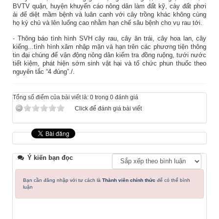
BVTV quận, huyện khuyến cáo nông dân làm đất kỹ, cày đất phơi
ải để diệt mầm bệnh và luân canh với cây trồng khác không cùng
họ ký chủ và lên luống cao nhằm hạn chế sâu bệnh cho vụ rau tới.
- Thông báo tình hình SVH cây rau, cây ăn trái, cây hoa lan, cây
kiểng...tình hình xâm nhập mặn và hạn trên các phương tiện thông
tin đại chúng để vận động nông dân kiểm tra đồng ruộng, tưới nước
tiết kiệm, phát hiện sớm sinh vật hại và tố chức phun thuốc theo
nguyên tắc “4 đúng”./.
Tổng số điểm của bài viết là: 0 trong 0 đánh giá
Click để đánh giá bài viết
Ý kiến bạn đọc
Bạn cần đăng nhập với tư cách là
Thành viên chính thức
để có thể bình
luận