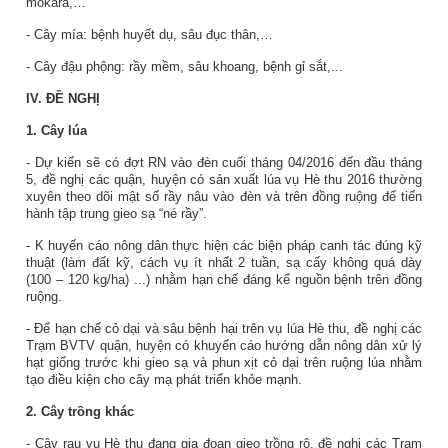
mokara,…
- Cây mía: bệnh huyết dụ, sâu đục thân,…
-
Cây đậu phộng: rầy mềm, sâu khoang, bệnh gỉ sắt,...
IV. ĐỀ NGHỊ
1. Cây lúa
- Dự kiến sẽ có đợt RN vào đèn cuối tháng 04/2016 đến đầu tháng
5, đề nghị các quận, huyện có sản xuất lúa vụ Hè thu 2016 thường
xuyên theo dõi mật số rầy nâu vào đèn và trên đồng ruộng để tiến
hành tập trung gieo sạ “né rầy”.
- K
huyến cáo nông dân thực hiện các biện pháp canh tác đúng kỹ
thuật (làm đất kỹ, cách vụ ít nhất 2 tuần, sạ cấy không quá dày
(100 – 120 kg/ha) ...) nhằm hạn chế đáng kể nguồn bệnh trên đồng
ruộng.
- Để hạn chế cỏ dại và sâu bệnh hại trên vụ lúa Hè thu, đề nghị các
Trạm BVTV quận, huyện có khuyến cáo hướng dẫn nông dân xử lý
hạt giống trước khi gieo sạ và phun xịt cỏ dại trên ruộng lúa nhằm
tạo điều kiện cho cây mạ phát triển khỏe mạnh.
2. Cây trồng khác
- Cây rau vụ Hè thu đang gia đoạn gieo trồng rộ, đề nghị các Trạm