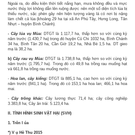
Ngoài ra, do điều kiện thời tiết nắng hạn, mưa không đều và mực
nước thủy lợi không dẫn lên ruộng được nên một số diện tích lúa bị
thiếu nước, sặc phèn gây nên hiện tượng vàng lá có nơi bị nặng
làm chết cả lúa (khoảng 29 ha tại xã An Phú Tây, Hưng Long, Tân
Nhựt – huyện Bình Chánh).
-
Cây lúa vụ Mùa:
DTGT là 1.117,7 ha, thấp hơn so với cùng kỳ
năm trước (1.430,7 ha) trong đó huyện Củ Chi 1032 ha, Bình Chánh
34 ha, Bình Tân 20 ha, Cần Giờ 19,2 ha, Nhà Bè 1,5 ha. DT gieo
mạ là 38,2 ha.
b)
Cây rau vụ Mùa:
DTGT là 1.738,8 ha, thấp hơn so với cùng kỳ
năm trước (1.795,7 ha). Trong đó có 49,8 ha trồng rau muống hạt
và 661,8 ha trồng rau muống nước.
-
Hoa lan, cây kiểng:
DTGT là 885,1 ha, cao hơn so với cùng kỳ
năm trước (841,1 ha). Trong đó có 153,1 ha hoa lan; 466,1 ha hoa
mai.
-
Cây trồng khác:
Cây lương thực 71,4 ha; cây công nghiệp
3.383,8 ha; Cây ăn trái: 5.123,4 ha.
II. TÌNH HÌNH SINH VẬT HẠI (SVH)
1.
Trên
l
úa
*)
V
ụ Hè Thu 2015