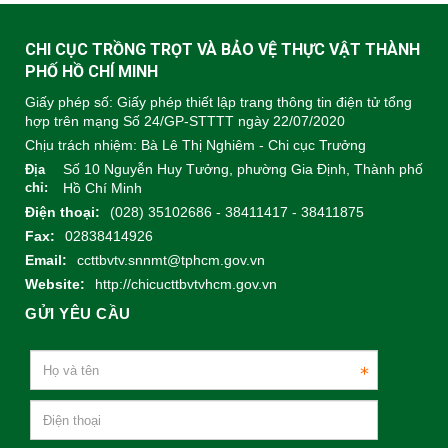
CHI CỤC TRỒNG TRỌT VÀ BẢO VỆ THỰC VẬT THÀNH
PHỐ HỒ CHÍ MINH
Giấy phép số: Giấy phép thiết lập trang thông tin điện tử tổng
hợp trên mạng Số 24/GP-STTTT ngày 22/07/2020
Chịu trách nhiệm:
Bà Lê Thị Nghiêm - Chi cục Trưởng
Số 10 Nguyễn Huy Tưởng, phường Gia Định, Thành phố
Địa
chỉ:
Hồ Chí Minh
Điện thoại:
(028) 35102686 - 38411417 - 38411875
Fax:
02838414926
Email:
ccttbvtv.snnmt@tphcm.gov.vn
Website:
http://chicucttbvtvhcm.gov.vn
GỬI YÊU CẦU