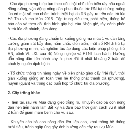
-
Các địa phương t
iếp tục theo dõi chặt chẽ diễn biến rầy nâu ngoài
đồng ruộng, vận động nông dân phun thuốc trừ RN tại những ruộng
lúa có mật số cao nhằm tránh thiệt hại do RN gây ra trên các trà lúa
Hè Thu và mạ Mùa 2015. Tập trung điều tra
, phát hiện, thống kê
báo cáo và theo dõi tình hình gây hại của Nhện gié, rầy cánh phấn
ở trà lúa đẻ nhánh, làm đòng.
-
Các địa phương đang chuẩn bị xuống giống mạ mùa 1 vụ cần tăng
cường giám sát bẫy đèn, nắm chắc diễn biến, mật số RN di trú tại
địa phương mình, và nghiêm túc áp dụng các biện pháp phòng, trừ
RN, bệnh VL-LXL của Bộ Nông nghiệp và PTNT ban hành.
Hướng
dẫn nông dân tiến hành cày ải phơi đất ít nhất khoảng 2 tuần để
cách ly nguồn dịch bệnh.
- Tổ chức thông tin hàng ngày về biện pháp gieo cấy “Né rầy”, thời
gian xuống giống an toàn trên hệ thống phát thanh xã (phường),
huyện (quận) và trong các buổi họp tổ chức tại địa phương.
2. Cây trồng khác
- Hiện tại, rau vụ Mùa đang gieo trồng rộ. Khuyến cáo bà con nông
dân nên tiến hành làm đất kỹ và đảm bảo thời gian cách vụ ít nhất
2 tuần để giảm mầm bệnh cho vụ sau.
- Khuyến cáo bà con nông dân lên liếp cao, khai thông hệ thống
tưới tiêu, tránh ngập úng gây ảnh hưởng đến cây rau vụ Mùa.