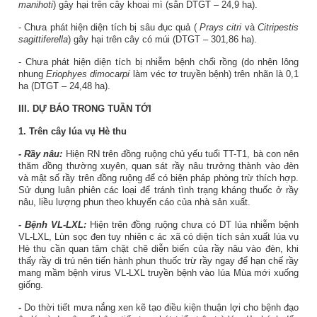
manihoti
) gây hại trên cây khoai mì (sắn DTGT – 24,9 ha).
- Chưa phát hiện diện tích bị sâu đục quả (
Prays citri
và
Citripestis
sagittiferella
) gây hại trên cây có múi (DTGT – 301,86 ha).
- Chưa phát hiện diện tích bị nhiễm bệnh chổi rồng (do nhện lông
nhung
Eriophyes dimocarpi
làm véc tơ truyền bệnh) trên nhãn là 0,1
ha (DTGT – 24,48 ha).
III. DỰ BÁO TRONG TUẦN TỚI
1.
Trên cây lúa
vụ Hè thu
- Rầy nâu:
Hiện RN trên đồng ruộng chủ yếu tuổi TT-T1, bà con nên
thăm đồng thường xuyên, quan sát rầy nâu trưởng thành vào đèn
và mật số rầy trên đồng ruộng để có biện pháp phòng trừ thích hợp.
Sử dụng luân phiên các loại để tránh tình trạng kháng thuốc ở rầy
nâu, liều lượng phun theo khuyến cáo của nhà sản xuất.
- Bệnh VL-LXL:
Hiện trên đồng ruộng chưa có DT lúa nhiễm bệnh
VL-LXL, Lùn sọc đen tuy nhiên c
ác xã có diện tích sản xuất lúa vụ
Hè thu cần quan tâm chặt chẽ diễn biến của rầy nâu vào đèn, khi
thấy rầy di trú nên tiến hành phun thuốc trừ rầy ngay để hạn chế rầy
mang mầm bệnh virus VL-LXL truyền bệnh vào lúa Mùa mới xuống
giống.
-
Do thời tiết mưa
nắng xen kẽ tạo điều kiện thuận lợi cho bệnh đạo