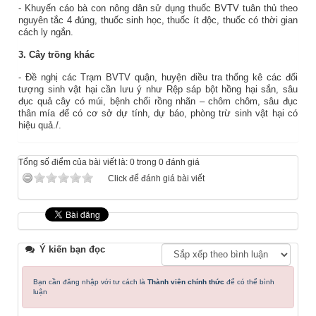
- Khuyến cáo bà con nông dân sử dụng thuốc BVTV tuân thủ theo
nguyên tắc 4 đúng, thuốc sinh học, thuốc ít độc, thuốc có thời gian
cách ly ngắn.
3. Cây trồng khác
- Đề nghị các Trạm BVTV quận, huyện điều tra thống kê các đối
tượng sinh vật hại cần lưu ý như Rệp sáp bột hồng hại sắn, sâu
đục quả cây có múi, bệnh chổi rồng nhãn – chôm chôm, sâu đục
thân mía để có cơ sở dự tính, dự báo, phòng trừ sinh vật hại có
hiệu quả./.
Tổng số điểm của bài viết là: 0 trong 0 đánh giá
Click để đánh giá bài viết
Ý kiến bạn đọc
Bạn cần đăng nhập với tư cách là
Thành viên chính thức
để có thể bình
luận