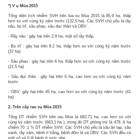
*)
V
ụ
Mùa
2015
Tổng diện tích nhiễm SVH trên lúa vụ
Mùa
2015 là
85,9
ha,
thấp
hơn so với cùng kỳ năm trước (
132,5
ha). Các
SVH chủ yếu là
rầy
nâu, bọ trĩ, sâu phao, sâu đục thân và OBV
.
-
Rầy nâu
: gây hại trên
2,8
ha,
mật số rầy thấp.
-
Bọ trĩ
: gây hại trên
8,2
ha,
thấp
hơn so với cùng kỳ năm
trước
(
37
ha)
- Sâu phao
: gây hại trên
6
ha,
thấp
hơn so với cùng kỳ năm
trước
(
21,5
ha)
- Sâu đục thân
: gây hại trên
6
ha,
cao
hơn so với cùng kỳ năm
trước
- OBV
:
gây hại trên
45
ha,
cao
hơn so với cùng kỳ năm
trước (
41
ha)
.
2.
Trên cây rau vụ
Mùa
2015
Tổng DT nhiễm SVH trên rau
Mùa
là
682,71
ha,
cao
hơn so với
cùng kỳ năm trước (
663,1
ha
), trong đó DT phòng trừ là
478
,
6
ha
chiếm
70
,
1
% DT nhiễm SVH. Các SVH chủ yếu là sâu ăn tạp, sâu
xanh, rầy xám, bệnh rỉ trắng
, bệnh đốm lá
và OBV. Các SVH đều có
mật số và tỉ lệ bệnh ở mức nhẹ.