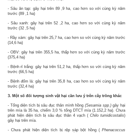
- Sâu ăn tạp
:
gây hại trên
89
,
9
ha,
cao
hơn so với cùng kỳ năm
trước (
89
,
1
ha)
-
Sâu
xanh:
gây hại trên
52
,
2
ha,
cao
hơn so với cùng kỳ năm
trước (
32
,
5
ha)
-
Rầy xám:
gây hại trên
25,7
ha,
cao
hơn so với cùng kỳ năm trước
(
14,6
ha)
- OBV:
gây hại trên
355,5
ha,
thấp
hơn so với cùng kỳ năm trước
(
375,4
ha)
- Bệnh rỉ trắng:
gây hại trên
51,2
ha,
thấp
hơn so với cùng kỳ năm
trước (
66,5
ha)
- Bệnh đốm lá:
gây hại trên
35,8
ha,
cao
hơn so với cùng kỳ năm
trước (
32,4
ha)
3. Một số đối tượng sinh vật hại cần lưu ý trên cây trồng khác
- Tổng diện tích bị sâu đục thân mình hồng
(Sesamia spp.)
gây hại
trên mía là 35 ha, chiếm 3,0 % tổng DTCT mía (1.152,2 ha). Chưa
phát hiện diện tích bị sâu đục thân 4 vạch (
Chilo tumidicostalis
)
gây hại trên mía.
- Chưa phát hiện diện tích bị rệp sáp bột hồng (
Phenacoccus