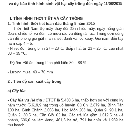
và dự báo tình hình sinh vật hại cây trồng đến ngày 11/08/2015
_________________________________________
I.
TÌNH HÌNH THỜI TIẾT VÀ CÂY TRỒNG
1.
Tình hình thời tiết tuần đầu tháng 8 năm 2015
Thời
tiết Nam Bộ mây thay đổi đến nhiều mây, ngày nắng gián
đoạn, chiều tối và đêm có mưa rào và dông rải rác. Trong cơn dông
cần đề phòng gió giật mạnh, sét đánh và lốc xoáy.
Gió nam đến tây
nam cấp 4 – 5.
o
o
- Nhiệt độ
:
trung bình 27 – 28
C, thấp nhất từ 23 – 25
C, cao nhất
o
33 – 35
C.
-
Độ ẩm: Độ ẩm trung bình phổ biến
80
–
88
%
- Lượng mưa: 40 – 70 mm
2
. Tiến độ sản xuất
cây trồng
a)
Cây lúa
- Cây lúa
vụ
Hè thu
:
DTGT là 5.430,6 ha, thấp hơn so với cùng kỳ
năm trước (5.619,9 ha) trong đó huyện Củ Chi 2.879 ha, Bình Tân
100 ha, Bình Chánh 2.066 ha, Hóc Môn 203 ha, Quận 9: 90,1 ha,
Quận 2: 30,5 ha, Cần Giờ 62 ha. Các trà lúa gồm 1.612,5 ha đẻ
nhánh, 606,6 ha làm đòng, 461,5 ha trổ, 791 ha chín và 1.959 ha
thu hoạch.