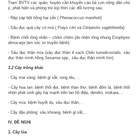
Trạm BVTV các quận, huyện cần khuyến cáo bà con nông dân chú
ý, phát hiện và phòng trừ kịp thời các đối tượng sau:
- Rệp sáp bột hồng hại sắn (
Phenacoccus manihoti
)
- Sâu đục quả cây có múi (
Prays citri
và
Citripestis sagittiferella
)
- Bệnh chổi rồng nhãn – chôm chôm (do nhện lông nhung
Eriophyes
dimocarpi
làm véc tơ truyền bệnh)
- Sâu đục thân mía (sâu đục thân 4 vạch
Chilo tumidicostalis
, sâu
đục thân mình hồng
Sesamia
spp., sâu đục thân mình tím)
3.2
Cây trồng khác
- Cây mai vàng: bệnh gỉ sắt, rong rêu, …
- Cây hoa lan: bệnh thối đọt, bệnh thán thư,
bệnh đốm lá,
bệnh thối
nhũn phát sinh gây hại mạnh trên lan hồ điệp, dendro, mokara,…
- Cây mía: bệnh huyết dụ, sâu đục thân,…
- Cây đậu phộng: sâu khoang, bệnh gỉ sắt,...
IV. ĐỀ NGHỊ
1. Cây lúa