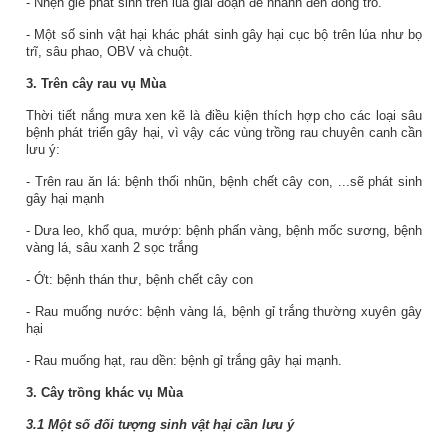
- Nhện gié phát sinh trên lúa giai đoạn
đẻ nhánh đến đòng
trổ.
- Một số sinh vật hại khác phát sinh gây hại cục bộ trên lúa như bọ
trĩ, sâu phao, OBV và chuột.
3.
Trên cây
rau
vụ Mùa
Thời tiết nắng mưa xen kẽ là điều kiện thích hợp cho các loại sâu
bệnh phát triển gây hại, vì vậy các vùng trồng rau chuyên canh cần
lưu ý:
- Trên rau ăn lá: bệnh thối nhũn, bệnh chết cây con, ...sẽ phát sinh
gây hại mạnh
- Dưa leo, khổ qua, mướp: bệnh phấn vàng, bệnh mốc sương, bệnh
vàng lá, sâu xanh 2 sọc trắng
- Ớt: bệnh thán thư, bệnh chết cây con
- Rau muống nước: bệnh vàng lá, bệnh gỉ trắng thường xuyên gây
hại
- Rau muống hạt, rau dền: bệnh gỉ trắng gây hại mạnh.
3.
Cây trồng khác
vụ Mùa
3.1 Một số đối tượng sinh vật hại cần lưu ý