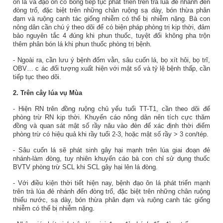
ôn
lá và đạo ôn cổ bông
tiếp tục
phát triển
trên trà lúa đẻ nhánh đến
đòng
trổ,
đặc
biệt trên những chân ruộng sạ dày, bón thừa phân
đạm và ruộng canh tác giống nhiễm có thể bị nhiễm nặng.
Bà con
nông dân cần chú ý theo dõi để có biện pháp phòng trị kịp thời,
đảm
bảo nguyên tắc 4 đúng khi phun thuốc, tuyệt đối không pha trộn
thêm phân bón lá khi phun thuốc phòng trị bệnh
.
-
Ngoài ra, cần lưu ý
bệnh đốm vằn,
sâu cuốn lá, bọ xít hôi,
bọ trĩ,
OBV… c
ác đối tượng xuất hiện với mật số và tỷ lệ bệnh thấp
,
cần
tiếp tục theo dõi.
2.
Trên cây lúa
vụ Mùa
- Hiện RN trên đồng ruộng chủ yếu tuổi TT-T1, cần theo dõi để
phòng trừ RN kịp thời. Khuyến cáo nông dân nên tích cực thăm
đồng và quan sát mật số rầy nâu vào đèn để xác định thời điểm
phòng trừ có hiệu quả khi rầy tuổi 2-3, hoặc mật số rầy > 3 con/tép.
- Sâu cuốn lá sẽ phát sinh gây hại mạnh trên lúa giai đoạn đẻ
nhánh-làm đòng, tuy nhiên khuyến cáo bà con chỉ sử dụng thuốc
BVTV phòng trừ SCL khi SCL gây hại lên lá đòng.
-
Với điều kiện thời tiết hiện nay,
bệnh đạo ôn
lá phát triển
mạnh
trên trà lúa đẻ nhánh đến đòng
trổ,
đặc
biệt trên những chân ruộng
thiếu nước, sạ dày, bón thừa phân đạm và ruộng canh tác giống
nhiễm có thể bị nhiễm nặng.