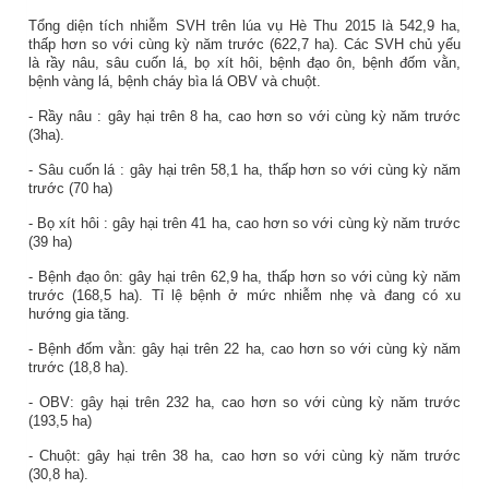
Tổng diện tích nhiễm SVH trên lúa vụ Hè Thu 2015 là
542,9
ha,
thấp
hơn so với cùng kỳ năm trước (
622,7
ha). Các
SVH chủ yếu
là
rầy nâu,
sâu cuốn lá, bọ xít hôi, bệnh đạo ôn, bệnh đốm vằn,
bệnh vàng lá, bệnh cháy bìa lá
OBV và chuột.
-
Rầy nâu
: gây hại trên
8
ha,
cao
hơn so với cùng kỳ năm
trước
(3ha).
- Sâu cuốn lá
: gây hại trên
58,1
ha,
thấp
hơn so với cùng kỳ năm
trước
(70 ha)
- Bọ xít hôi
: gây hại trên
41
ha,
cao
hơn so với cùng kỳ năm
trước
(39 ha)
- Bệnh đạo ôn: gây hại trên
62,9
ha, thấp hơn so với cùng kỳ năm
trước (
168,5
ha). Tỉ lệ bệnh ở mức nhiễm nhẹ và đang có xu
hướng gia tăng.
- Bệnh đốm vằn: gây hại trên
22
ha,
cao
hơn so với cùng kỳ năm
trước (
18,8
ha).
- OBV
:
gây hại trên
232
ha,
cao
hơn so với cùng kỳ năm
trước
(
193,5
ha)
- Chuột: gây hại trên
38
ha,
cao
hơn so với cùng kỳ năm
trước
(
30,8
ha).