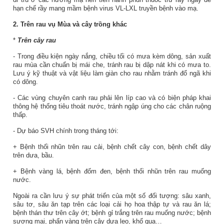
hạn chế rầy mang mầm bệnh virus VL-LXL truyền bệnh vào mạ.
2.
Trên rau
vụ Mùa
và cây trồng khác
*
Trên cây rau
- Trong điều kiện ngày nắng, chiều tối có mưa kèm dông, sản xuất
rau mùa cần chuẩn bị mái che, tránh rau bị dập nát khi có mưa to.
Lưu ý kỹ thuật và vật liệu làm giàn cho rau nhằm tránh đổ ngã khi
có dông.
- Các vùng chuyên canh rau phải lên líp cao và có biện pháp khai
thông hệ thống tiêu thoát nước, tránh ngập úng cho các chân ruộng
thấp.
- Dự báo SVH chính trong tháng tới:
+ Bệnh thối nhũn trên rau cải, bệnh chết cây con, bệnh chết dây
trên dưa, bầu.
+ Bệnh vàng lá, bệnh đốm đen, bệnh thối nhũn trên rau muống
nước.
Ngoài ra cần lưu ý sự phát triển của một số đối tượng: sâu xanh,
sâu tơ, sâu ăn tạp trên các loại cải họ hoa thập tự và rau ăn lá;
bệnh thán thư trên cây ớt; bệnh gỉ trắng trên rau muống nước; bệnh
sương mai, phấn vàng trên cây dưa leo, khổ qua…