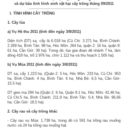
và dự báo tình hình sinh vật hại cây trồng tháng 09/2011
_________________________________________
I.
TÌNH HÌNH CÂY TRỒNG
1. Cây lúa
a) Vụ Hè thu 2011 (tính đến ngày 3/8/2011)
Diện tích (DT) sạ, cấy là 6.018 ha (Củ Chi: 3.271 ha, Bình Chánh:
2.269 ha, Bình Tân: 98 ha, Hóc Môn: 264 ha, quận 2: 16 ha, quận 9:
61 ha, Cần Giờ: 39 ha). Trong đó, lúa giai đoạn đẻ nhánh 7 ha, làm
đòng 418 ha, trổ 2.976 ha, chín 1.112 ha và thu hoạch 1.505 ha).
b) Vụ Mùa 2011
(tính đến ngày 3/8/2011)
DT sạ, cấy 1.223 ha, (Quận 2: 5 ha, Hóc Môn: 233 ha; Củ Chi: 953
ha, Bình Chánh: 4 ha, Bình Tân: 6 ha, Nhà Bè: 6,5 ha, Cần Giờ:
15,5 ha).
DT gieo mạ 294 ha (Quận 2: 6 ha, Quận 9:1 ha, Hóc Môn: 42,46 ha;
Củ Chi:5 ha, Bình Chánh: 211,9 ha; Bình Tân: 0,4; Nhà Bè: 96,66
ha; Cần Giờ: 18,5 ha).
2. Cây rau và cây trồng khác
- Cây rau vụ Mùa: 1.738 ha, trong đó có 591 ha trồng rau muống
nước và 24 ha trồng rau muống hạt.