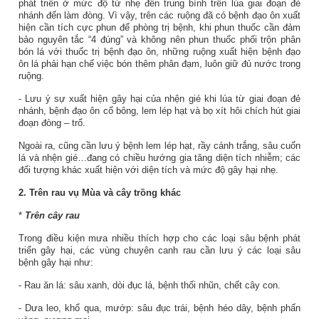
phát triển ở mức độ từ nhẹ đến trung bình trên lúa giai đoạn đẻ
nhánh đến làm đòng. Vì vậy, trên các ruộng đã có bệnh đạo ôn xuất
hiện cần tích cực phun để phòng trị bệnh, khi phun thuốc cần đảm
bảo nguyên tắc “4 đúng” và không nên phun thuốc phối trộn phân
bón lá với thuốc trị bệnh đạo ôn, những ruộng xuất hiện bệnh đạo
ôn lá phải hạn chế việc bón thêm phân đạm, luôn giữ đủ nước trong
ruộng.
- Lưu ý sự xuất hiện gây hại của nhện gié khi lúa từ giai đoạn đẻ
nhánh, bệnh đạo ôn cổ bông, lem lép hạt và bọ xít hôi chích hút giai
đoạn đòng – trổ.
Ngoài ra, cũng cần lưu ý bệnh lem lép hạt, rầy cánh trắng, sâu cuốn
lá và nhện gié…đang có chiều hướng gia tăng diện tích nhiễm; các
đối tượng khác xuất hiện với diện tích và mức độ gây hại nhẹ.
2.
Trên rau
vụ Mùa
và cây trồng khác
*
Trên cây rau
Trong điều kiện mưa nhiều thích hợp cho các loại sâu bệnh phát
triển gây hại, các vùng chuyên canh rau cần lưu ý các loại sâu
bệnh gây hại như:
- Rau ăn lá: sâu xanh, dòi đục lá, bệnh thối nhũn, chết cây con.
- Dưa leo, khổ qua, mướp: sâu đục trái, bệnh héo dây, bệnh phấn