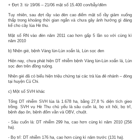
+ Đợt 3: từ 19/06 – 21/06 mật số 15.400 con/bẫy/đêm
Tuy nhiên, sau đợt rầy vào đèn cao điểm mật số rầy giảm xuống
thấp trong khoảng thời gian ngắn và chưa gây ảnh hưởng gì đáng
kể cho cây lúa Hè thu.
Mật số RN vào đèn năm 2011 cao hơn gấp 5 lần so với cùng kì
năm 2010
b) Nhện gié, bệnh Vàng lùn-Lùn xoắn lá, Lùn sọc đen
Hiện nay, chưa phát hiện DT nhiễm bệnh Vàng lùn-Lùn xoắn lá, Lùn
sọc đen trên đồng ruộng.
Nhện gié đã có biểu hiện triệu chứng tại các trà lúa đẻ nhánh – đòng
tại huyện Củ Chi.
c) Một số SVH khác
Tổng DT nhiễm SVH lúa là 1.678 ha, bằng 27,8 % diện tích gieo
trồng. SVH vụ Hè Thu chủ yếu là sâu cuốn lá, bọ xít hôi, bọ trĩ,
bệnh đạo ôn, bệnh đốm vằn và OBV, chuột.
- Sâu cuốn lá: DT nhiễm 299 ha, cao hơn cùng kì năm 2010 (256
ha).
- Bọ trĩ: DT nhiễm 176 ha, cao hơn cùng kì năm trước (131 ha).