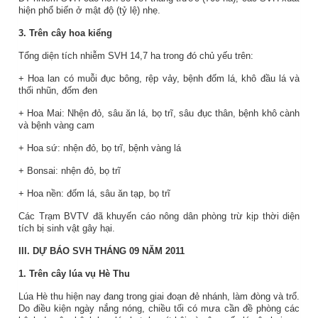
hiện phổ biến ở mật độ (tỷ lệ) nhẹ.
3. Trên cây hoa kiểng
Tổng diện tích nhiễm SVH 14,7 ha trong đó chủ yếu trên:
+ Hoa lan có muỗi đục bông, rệp vảy, bệnh đốm lá, khô đầu lá và
thối nhũn, đốm đen
+ Hoa Mai: Nhện đỏ, sâu ăn lá, bọ trĩ, sâu đục thân, bệnh khô cành
và bệnh vàng cam
+ Hoa sứ: nhện đỏ, bọ trĩ, bệnh vàng lá
+ Bonsai: nhện đỏ, bọ trĩ
+ Hoa nền: đốm lá, sâu ăn tạp, bọ trĩ
Các Trạm BVTV đã khuyến cáo nông dân phòng trừ kịp thời diện
tích bị sinh vật gây hại.
III. DỰ BÁO SVH THÁNG 09 NĂM 2011
1.
Trên cây lúa vụ Hè Thu
Lúa Hè thu hiện nay đang trong giai đoạn đẻ nhánh, làm đòng và trổ.
Do điều kiện ngày nắng nóng, chiều tối có mưa cần đề phòng các