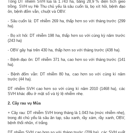
Tổng DT nhiễm SVH lúa là 1.743 ha, bằng 28,9 % diện tích gieo
trồng. SVH vụ Hè Thu chủ yếu là sâu cuốn lá, bọ xít hôi, bệnh đạo
ôn, bệnh đốm vằn, chuột và OBV.
- Sâu cuốn lá: DT nhiễm 269 ha, thấp hơn so với tháng trước (299
ha).
- Bọ xít hôi: DT nhiễm 198 ha, thấp hơn so với cùng kỳ năm trước
(243 ha)
- OBV gây hại trên 430 ha, thấp hơn so với tháng trước (438 ha).
- Bệnh đạo ôn: DT nhiễm 371 ha, cao hơn so với tháng trước (141
ha).
- Bệnh đốm vằn: DT nhiễm 80 ha, cao hơn so với cùng kì năm
trước (44 ha).
DT nhiễm SVH cao hơn so với cùng kì năm 2010 (1468 ha), các
SVH khác đều ở mật số và tỷ lệ nhiễm nhẹ.
2. Cây rau vụ Mùa
+ Cây rau: DT nhiễm SVH trong tháng là 1.043 ha (mức nhiễm nhẹ),
trong đó chủ yếu là sâu ăn tạp, sâu xanh, rầy xám, rầy xanh, OBV,
bệnh thối nhũn, rỉ trắng.
DT nhiễm SVH cao hơn so với tháng trước (709 ha), các SVH xuất