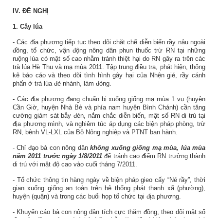
IV. ĐỀ NGHỊ
1. Cây lúa
- Các địa phương tiếp tục theo dõi chặt chẽ diễn biến rầy nâu ngoài
đồng, tổ chức, vận động nông dân phun thuốc trừ RN tại những
ruộng lúa có mật số cao nhằm tránh thiệt hại do RN gây ra trên các
trà lúa Hè Thu và mạ mùa 2011. Tập trung điều tra, phát hiện, thống
kê báo cáo và theo dõi tình hình gây hại của Nhện gié, rầy cánh
phấn ở trà lúa đẻ nhánh, làm đòng.
- Các địa phương đang chuẩn bị xuống giống mạ mùa 1 vụ (huyện
Cần Giờ, huyện Nhà Bè và phía nam huyện Bình Chánh) cần tăng
cường giám sát bẫy đèn, nắm chắc diễn biến, mật số RN di trú tại
địa phương mình, và nghiêm túc áp dụng các biện pháp phòng, trừ
RN, bệnh VL-LXL của Bộ Nông nghiệp và PTNT ban hành.
- Chỉ đạo bà con nông dân
không xuống giống mạ mùa, lúa mùa
năm 2011 trước ngày 1/8/2011
để tránh cao điểm RN trưởng thành
di trú với mật độ cao vào cuối tháng 7/2011.
- Tổ chức thông tin hàng ngày về biện pháp gieo cấy “Né rầy”, thời
gian xuống giống an toàn trên hệ thống phát thanh xã (phường),
huyện (quận) và trong các buổi họp tổ chức tại địa phương.
- Khuyến cáo bà con nông dân tích cực thăm đồng, theo dõi mật số