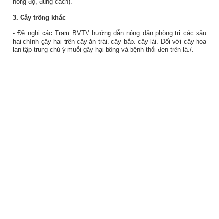
nồng độ, đúng cách).
3. Cây trồng khác
- Đề nghị các Trạm BVTV hướng dẫn nông dân phòng trị các sâu
hại chính gây hại trên cây ăn trái, cây bắp, cây lài. Đối với cây hoa
lan tập trung chú ý muỗi gây hại bông và bệnh thối đen trên lá./.