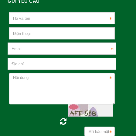
GỬI YÊU CẦU