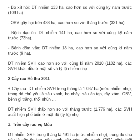
- Bọ xít hôi: DT nhiễm 133 ha, cao hơn so với cùng kỳ năm trước
(109 ha)
- OBV gây hại trên 438 ha, cao hơn so với tháng trước (331 ha).
- Bệnh đạo ôn: DT nhiễm 141 ha, cao hơn so với cùng kỹ năm
trước (73ha).
- Bệnh đốm vằn: DT nhiễm 18 ha, cao hơn so với cùng kì năm
trước (9 ha).
DT nhiễm SVH cao hơn so với cùng kì năm 2010 (1182 ha), các
SVH khác đều ở mật số và tỷ lệ nhiễm nhẹ.
2 Cây rau Hè thu 2011
+ Cây rau: DT nhiễm SVH trong tháng là 1.037 ha (mức nhiễm nhẹ),
trong đó chủ yếu là sâu xanh, bọ nhảy, sâu ăn tạp, rầy xám, OBV,
bệnh gỉ trắng, thối nhũn …
DT nhiễm SVH thấp hơn so với tháng trước (1.776 ha), các SVH
xuất hiện phổ biến ở mật độ (tỷ lệ) nhẹ.
3. Trên cây rau vụ Mùa
DT nhiễm SVH trong tháng là 491 ha (mức nhiễm nhẹ), trong đó chủ
yếu là sâu ăn tạp, sâu xanh, rầy xám, rầy xanh, OBV, bệnh thối