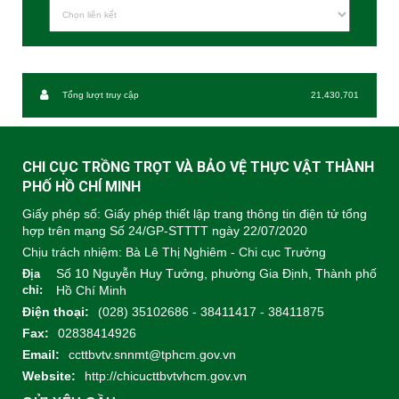
Tổng lượt truy cập
21,430,701
CHI CỤC TRỒNG TRỌT VÀ BẢO VỆ THỰC VẬT THÀNH
PHỐ HỒ CHÍ MINH
Giấy phép số: Giấy phép thiết lập trang thông tin điện tử tổng
hợp trên mạng Số 24/GP-STTTT ngày 22/07/2020
Chịu trách nhiệm:
Bà Lê Thị Nghiêm - Chi cục Trưởng
Số 10 Nguyễn Huy Tưởng, phường Gia Định, Thành phố
Địa
chỉ:
Hồ Chí Minh
Điện thoại:
(028) 35102686 - 38411417 - 38411875
Fax:
02838414926
Email:
ccttbvtv.snnmt@tphcm.gov.vn
Website:
http://chicucttbvtvhcm.gov.vn