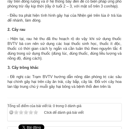
rầy trên đồng ruộng và ở hệ thống bẫy đèn để có biện pháp ứng phó
phòng trừ rầy kịp thời (rầy ở tuổi 2 – 3, với mật số trên 3 con/tép).
- Điều tra phát hiện tình hình gây hại của Nhện gié trên lúa ở trà lúa
để nhánh, làm đòng.
2. Cây rau
- Hiện tại, rau hè thu đã thu hoạch rộ do vậy khi sử dụng thuốc
BVTV bà con nên sử dụng các loại thuốc sinh học, thuốc ít độc,
thuốc có thời gian cách ly ngắn và cần tuân thủ theo nguyên tắc 4
đúng trong sử dụng thuốc (đúng lúc, đúng thuốc, đúng liều lượng và
nồng độ, đúng cách).
3. Cây trồng khác
- Đề nghị các Trạm BVTV hướng dẫn nông dân phòng trị các sâu
hại chính gây hại trên cây ăn trái, cây bắp, cây lài. Đối với cây hoa
lan tập trung chú ý muỗi gây hại bông và bệnh thối đen trên lá
Tổng số điểm của bài viết là: 0 trong 0 đánh giá
Click để đánh giá bài viết