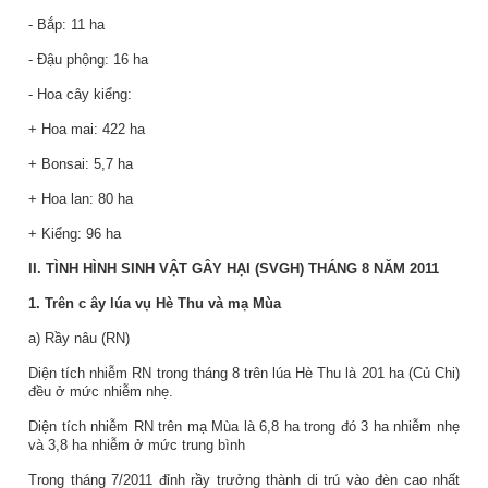
- Bắp: 11 ha
- Đậu phộng: 16 ha
- Hoa cây kiểng:
+ Hoa mai: 422 ha
+ Bonsai: 5,7 ha
+ Hoa lan: 80 ha
+ Kiểng: 96 ha
II. TÌNH HÌNH SINH VẬT GÂY HẠI (SVGH) THÁNG 8 NĂM 2011
1.
Trên c
ây lúa vụ Hè Thu và mạ Mùa
a) Rầy nâu (RN)
Diện tích nhiễm RN trong tháng 8 trên lúa Hè Thu là 201 ha (Củ Chi)
đều ở mức nhiễm nhẹ.
Diện tích nhiễm RN trên mạ Mùa là 6,8 ha trong đó 3 ha nhiễm nhẹ
và 3,8 ha nhiễm ở mức trung bình
Trong tháng 7/2011 đỉnh rầy trưởng thành di trú vào đèn cao nhất