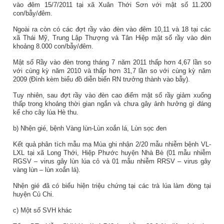
vào đêm 15/7/2011 tại xã Xuân Thới Sơn với mật số 11.200
con/bẫy/đêm.
Ngoài ra còn có các đợt rầy vào đèn vào đêm 10,11 và 18 tại các
xã Thái Mỹ, Trung Lập Thượng và Tân Hiệp mật số rầy vào đèn
khoảng 8.000 con/bẫy/đêm.
Mật số Rầy vào đèn trong tháng 7 năm 2011 thấp hơn 4,67 lần so
với cùng kỳ năm 2010 và thấp hơn 31,7 lần so với cùng kỳ năm
2009 (Đính kèm biểu đồ diễn biến RN trưởng thành vào bẫy).
Tuy nhiên, sau đợt rầy vào đèn cao điểm mật số rầy giảm xuống
thấp trong khoảng thời gian ngắn và chưa gây ảnh hưởng gì đáng
kể cho cây lúa Hè thu.
b) Nhện gié, bệnh Vàng lùn-Lùn xoắn lá, Lùn sọc đen
Kết quả phân tích mẫu mạ Mùa ghi nhận 2/20 mẫu nhiễm bệnh VL-
LXL tại xã Long Thới, Hiệp Phước huyện Nhà Bè (01 mẫu nhiễm
RGSV – virus gây lùn lúa cỏ và 01 mẫu nhiễm RRSV – virus gây
vàng lùn – lùn xoắn lá).
Nhện gié đã có biểu hiện triệu chứng tại các trà lúa làm đòng tại
huyện Củ Chi.
c) Một số SVH khác