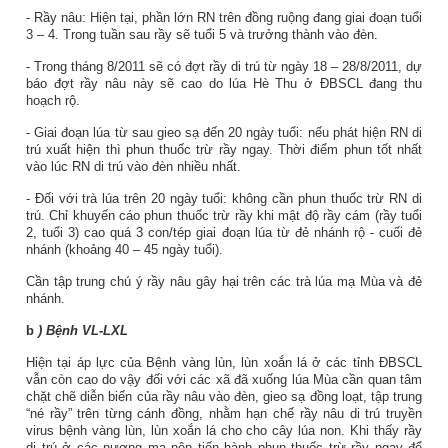
-
Rầy nâu: Hiện tại, phần lớn RN trên đồng ruộng đang giai đoạn tuổi
3 – 4. Trong tuần sau rầy sẽ tuổi 5 và trưởng thành vào đèn.
- Trong tháng 8/2011 sẽ có đợt rầy di trú từ ngày 18 – 28/8/2011, dự
báo đợt rầy nâu này sẽ cao do lúa Hè Thu ở ĐBSCL đang thu
hoạch rộ.
- Giai đoạn lúa từ sau gieo sạ đến 20 ngày tuổi: nếu phát hiện RN di
trú xuất hiện thì phun thuốc trừ rầy ngay. Thời điểm phun tốt nhất
vào lúc RN di trú vào đèn nhiều nhất.
- Đối với trà lúa trên 20 ngày tuổi: không cần phun thuốc trừ RN di
trú. Chỉ khuyến cáo phun thuốc trừ rầy khi mật độ rầy cám (rầy tuổi
2, tuổi 3) cao quá 3 con/tép giai đoạn lúa từ đẻ nhánh rộ - cuối đẻ
nhánh (khoảng 40 – 45 ngày tuổi).
Cần tập trung chú ý rầy nâu gây hại trên các trà lúa mạ Mùa và đẻ
nhánh.
b
) Bệnh VL-LXL
Hiện tại áp lực của Bệnh vàng lùn, lùn xoắn lá ở các tỉnh ĐBSCL
vẫn còn cao do vậy đối với các xã đã xuống lúa Mùa cần quan tâm
chặt chẽ diễn biến của rầy nâu vào đèn, gieo sạ đồng loạt, tập trung
“né rầy” trên từng cánh đồng, nhằm hạn chế rầy nâu di trú truyền
virus bệnh vàng lùn, lùn xoắn lá cho cho cây lúa non. Khi thấy rầy
di trú ở các nương mạ nên tiến hành phun thuốc trừ rầy ngay để