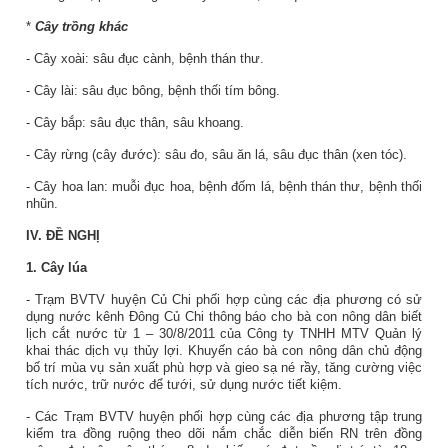
*
Cây trồng khác
- Cây xoài: sâu đục cành, bệnh thán thư.
- Cây lài: sâu đục bông, bệnh thối tím bông.
- Cây bắp: sâu đục thân, sâu khoang.
- Cây rừng (cây đước): sâu đo, sâu ăn lá, sâu đục thân (xen tóc).
- Cây hoa lan: muỗi đục hoa, bệnh đốm lá, bệnh thán thư, bệnh thối
nhũn.
IV. ĐỀ NGHỊ
1. Cây lúa
- Trạm BVTV huyện Củ Chi phối hợp cùng các địa phương có sử
dụng nước kênh Đông Củ Chi thông báo cho bà con nông dân biết
lịch cắt nước từ 1 – 30/8/2011 của Công ty TNHH MTV Quản lý
khai thác dịch vụ thủy lợi. Khuyến cáo bà con nông dân chủ động
bố trí mùa vụ sản xuất phù hợp và gieo sạ né rầy, tăng cường việc
tích nước, trữ nước để tưới, sử dụng nước tiết kiệm.
- Các Trạm BVTV huyện phối hợp cùng các địa phương tập trung
kiểm tra đồng ruộng theo dõi nắm chắc diễn biến RN trên đồng