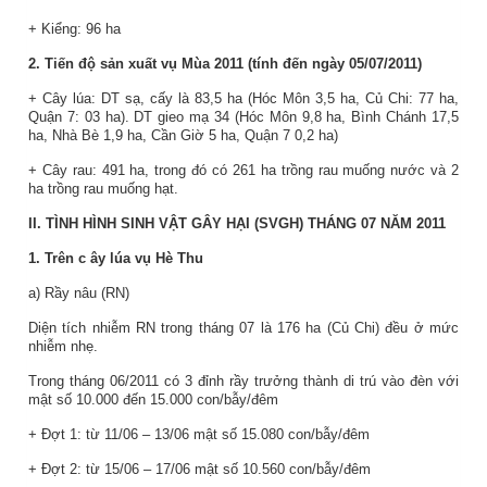
+ Kiểng: 96 ha
2. Tiến độ sản xuất vụ Mùa 2011 (tính đến ngày 05/07/2011)
+ Cây lúa: DT sạ, cấy là 83,5 ha (Hóc Môn 3,5 ha, Củ Chi: 77 ha,
Quận 7: 03 ha). DT gieo mạ 34 (Hóc Môn 9,8 ha, Bình Chánh 17,5
ha, Nhà Bè 1,9 ha, Cần Giờ 5 ha, Quận 7 0,2 ha)
+ Cây rau: 491 ha, trong đó có 261 ha trồng rau muống nước và 2
ha trồng rau muống hạt.
II. TÌNH HÌNH SINH VẬT GÂY HẠI (SVGH) THÁNG 07 NĂM 2011
1.
Trên c
ây lúa vụ Hè Thu
a) Rầy nâu (RN)
Diện tích nhiễm RN trong tháng 07 là 176 ha (Củ Chi) đều ở mức
nhiễm nhẹ.
Trong tháng 06/2011 có 3 đỉnh rầy trưởng thành di trú vào đèn với
mật số 10.000 đến 15.000 con/bẫy/đêm
+ Đợt 1: từ 11/06 – 13/06 mật số 15.080 con/bẫy/đêm
+ Đợt 2: từ 15/06 – 17/06 mật số 10.560 con/bẫy/đêm