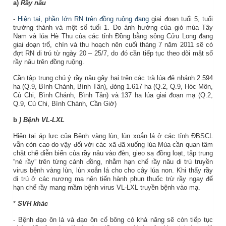
a)
Rầy nâu
-
Hiện tại, phần lớn RN trên đồng ruộng đang
giai đoạn tuổi 5, tuổi
trưởng thành và một số tuổi 1. Do ảnh hưởng của gió mùa Tây
Nam và lúa Hè Thu của các tỉnh Đồng bằng sông Cửu Long đang
giai đoạn trổ, chín và thu hoạch nên cuối tháng 7 năm 2011 sẽ có
đợt RN di trú từ ngày 20 – 25/7, do đó cần tiếp tục theo dõi mật số
rầy nâu trên đồng ruộng.
Cần tập trung chú ý rầy nâu gây hại trên các trà lúa đẻ nhánh 2.594
ha (Q.9, Bình Chánh, Bình Tân), đòng 1.617 ha (Q.2, Q.9, Hóc Môn,
Củ Chi, Bình Chánh, Bình Tân) và 137 ha lúa giai đoạn mạ (Q.2,
Q.9, Củ Chi, Bình Chánh, Cần Giờ)
b
) Bệnh VL-LXL
Hiện tại áp lực của Bệnh vàng lùn, lùn xoắn lá ở các tỉnh ĐBSCL
vẫn còn cao do vậy đối với các xã đã xuống lúa Mùa cần quan tâm
chặt chẽ diễn biến của rầy nâu vào đèn, gieo sạ đồng loạt, tập trung
“né rầy” trên từng cánh đồng, nhằm hạn chế rầy nâu di trú truyền
virus bệnh vàng lùn, lùn xoắn lá cho cho cây lúa non. Khi thấy rầy
di trú ở các nương mạ nên tiến hành phun thuốc trừ rầy ngay để
hạn chế rầy mang mầm bệnh virus VL-LXL truyền bệnh vào mạ.
*
SVH khác
- Bệnh đạo ôn lá và đạo ôn cổ bông có khả năng sẽ còn tiếp tục