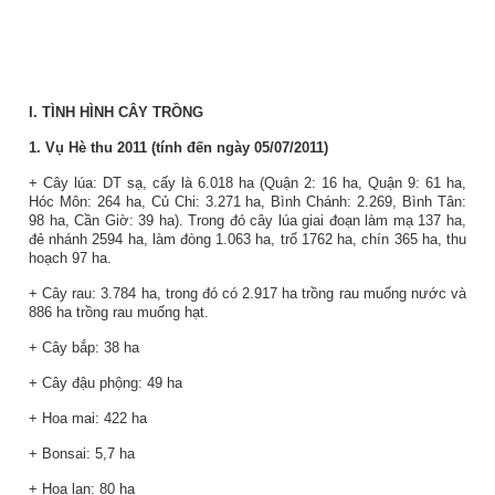
I.
TÌNH HÌNH CÂY TRỒNG
1. Vụ Hè thu 2011 (tính đến ngày 05/07/2011)
+ Cây lúa: DT sạ, cấy là 6.018 ha (Quận 2: 16 ha, Quận 9: 61 ha,
Hóc Môn: 264 ha, Củ Chi: 3.271 ha, Bình Chánh: 2.269, Bình Tân:
98 ha, Cần Giờ: 39 ha). Trong đó cây lúa giai đoạn làm mạ 137 ha,
đẻ nhánh 2594 ha, làm đòng 1.063 ha, trổ 1762 ha, chín 365 ha, thu
hoạch 97 ha.
+ Cây rau: 3.784 ha, trong đó có 2.917 ha trồng rau muống nước và
886 ha trồng rau muống hạt.
+ Cây bắp: 38 ha
+ Cây đậu phộng: 49 ha
+ Hoa mai: 422 ha
+ Bonsai: 5,7 ha
+ Hoa lan: 80 ha