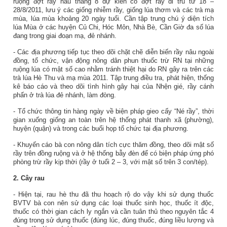
ruộng đợt rây nâu tháng 8 dự kiến có đợt rầy di trú từ 18 –
28/8/2011, lưu ý các giống nhiễm rầy, giống lúa thơm và các trà mạ
mùa, lúa mùa khoảng 20 ngày tuổi. Cần tập trung chú ý diện tích
lúa Mùa ở các huyện Củ Chi, Hóc Môn, Nhà Bè, Cần Giờ đa số lúa
đang trong giai đoạn mạ, đẻ nhánh.
- Các địa phương tiếp tục theo dõi chặt chẽ diễn biến rầy nâu ngoài
đồng, tổ chức, vận động nông dân phun thuốc trừ RN tại những
ruộng lúa có mật số cao nhằm tránh thiệt hại do RN gây ra trên các
trà lúa Hè Thu và mạ mùa 2011. Tập trung điều tra, phát hiện, thống
kê báo cáo và theo dõi tình hình gây hại của Nhện gié, rầy cánh
phấn ở trà lúa đẻ nhánh, làm đòng.
- Tổ chức thông tin hàng ngày về biện pháp gieo cấy “Né rầy”, thời
gian xuống giống an toàn trên hệ thống phát thanh xã (phường),
huyện (quận) và trong các buổi họp tổ chức tại địa phương.
- Khuyến cáo bà con nông dân tích cực thăm đồng, theo dõi mật số
rầy trên đồng ruộng và ở hệ thống bẫy đèn để có biện pháp ứng phó
phòng trừ rầy kịp thời (rầy ở tuổi 2 – 3, với mật số trên 3 con/tép).
2. Cây rau
- Hiện tại, rau hè thu đã thu hoạch rộ do vậy khi sử dụng thuốc
BVTV bà con nên sử dụng các loại thuốc sinh học, thuốc ít độc,
thuốc có thời gian cách ly ngắn và cần tuân thủ theo nguyên tắc 4
đúng trong sử dụng thuốc (đúng lúc, đúng thuốc, đúng liều lượng và