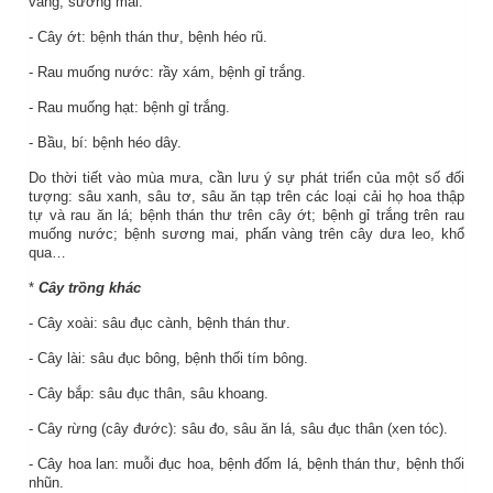
vàng, sương mai.
- Cây ớt: bệnh thán thư, bệnh héo rũ.
- Rau muống nước: rầy xám, bệnh gỉ trắng.
- Rau muống hạt: bệnh gỉ trắng.
- Bầu, bí: bệnh héo dây.
Do thời tiết vào mùa mưa, cần lưu ý sự phát triển của một số đối
tượng: sâu xanh, sâu tơ, sâu ăn tạp trên các loại cải họ hoa thập
tự và rau ăn lá; bệnh thán thư trên cây ớt; bệnh gỉ trắng trên rau
muống nước; bệnh sương mai, phấn vàng trên cây dưa leo, khổ
qua…
*
Cây trồng khác
- Cây xoài: sâu đục cành, bệnh thán thư.
- Cây lài: sâu đục bông, bệnh thối tím bông.
- Cây bắp: sâu đục thân, sâu khoang.
- Cây rừng (cây đước): sâu đo, sâu ăn lá, sâu đục thân (xen tóc).
- Cây hoa lan: muỗi đục hoa, bệnh đốm lá, bệnh thán thư, bệnh thối
nhũn.