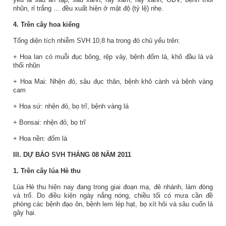
nhũn, rỉ trắng … đều xuất hiện ở mật độ (tỷ lệ) nhẹ.
4. Trên cây hoa kiểng
Tổng diện tích nhiễm SVH 10,8 ha trong đó chủ yếu trên:
+ Hoa lan có muỗi đục bông, rệp vảy, bệnh đốm lá, khô đầu lá và
thối nhũn
+ Hoa Mai: Nhện đỏ, sâu đục thân, bệnh khô cành và bệnh vàng
cam
+ Hoa sứ: nhện đỏ, bọ trĩ, bệnh vàng lá
+ Bonsai: nhện đỏ, bọ trĩ
+ Hoa nền: đốm lá
III. DỰ BÁO SVH THÁNG 08 NĂM 2011
1.
Trên cây lúa Hè thu
Lúa Hè thu hiện nay đang trong giai đoạn mạ, đẻ nhánh, làm đòng
và trổ.
Do điều kiện ngày nắng nóng, chiều tối có mưa cần đề
phòng các bệnh đạo ôn, bệnh lem lép hạt, bọ xít hôi và sâu cuốn lá
gây hại.