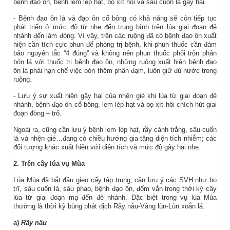
bệnh đạo ôn, bệnh lem lép hạt, bọ xít hôi và sâu cuốn lá gây hại.
- Bệnh đạo ôn lá và đạo ôn cổ bông có khả năng sẽ còn tiếp tục
phát triển ở mức độ từ nhẹ đến trung bình trên lúa giai đoạn đẻ
nhánh đến làm đòng. Vì vậy, trên các ruộng đã có bệnh đạo ôn xuất
hiện cần tích cực phun để phòng trị bệnh, khi phun thuốc cần đảm
bảo nguyên tắc “4 đúng” và không nên phun thuốc phối trộn phân
bón lá với thuốc trị bệnh đạo ôn, những ruộng xuất hiện bệnh đạo
ôn lá phải hạn chế việc bón thêm phân đạm, luôn giữ đủ nước trong
ruộng.
- Lưu ý sự xuất hiện gây hại của nhện gié khi lúa từ giai đoạn đẻ
nhánh, bệnh đạo ôn cổ bông, lem lép hạt và bọ xít hôi chích hút giai
đoạn đòng – trổ.
Ngoài ra, cũng cần lưu ý bệnh lem lép hạt, rầy cánh trắng, sâu cuốn
lá và nhện gié…đang có chiều hướng gia tăng diện tích nhiễm; các
đối tượng khác xuất hiện với diện tích và mức độ gây hại nhẹ.
2. Trên cây lúa vụ Mùa
Lúa Mùa đã bắt đầu gieo cấy tập trung, cần lưu ý các SVH như bọ
trĩ, sâu cuốn lá, sâu phao, bệnh đạo ôn, đốm vằn trong thời kỳ cây
lúa từ giai đoạn mạ đến đẻ nhánh. Đặc biệt trong vụ lúa Mùa
thường là thời kỳ bùng phát dịch Rầy nâu-Vàng lùn-Lùn xoắn lá.
a)
Rầy nâu