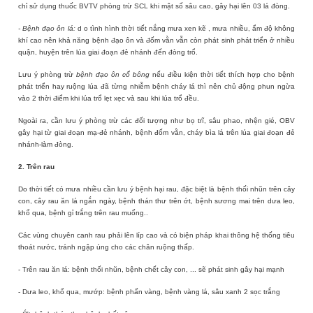
chỉ sử dụng thuốc BVTV phòng trừ SCL khi mật số sâu cao, gây hại lên 03 lá đòng.
- Bệnh đạo ôn lá:
d
o tình hình thời tiết
nắng mưa xen kẽ
,
mưa nhiều,
ẩm độ không
khí cao
nên
khả năng bệnh đạo ôn
và đốm vằn
vẫn còn phát sinh phát triển ở nhiều
quận, huyện
trên lúa giai đoạn đẻ nhánh đến đòng trổ.
Lưu ý phòng trừ
bệnh đạo ôn cổ bông
nếu điều kiện thời tiết thích hợp cho bệnh
phát triển hay ruộng lúa đã từng nhiễm bệnh cháy lá thì nên chủ động phun ngừa
vào 2 thời điểm khi lúa trổ lẹt xẹc và sau khi lúa trổ đều.
Ngoài ra, cần lưu ý phòng trừ các đối tượng như bọ trĩ, sâu phao, nhện gié, OBV
gây hại từ giai đoạn mạ-đẻ nhánh, bệnh đốm vằn, cháy bìa lá trên lúa giai đoạn đẻ
nhánh-làm đòng.
2. Trên rau
Do thời tiết có mưa nhiều cần lưu ý bệnh hại rau, đặc biệt là bệnh thối nhũn trên cây
con, cây rau ăn lá ngắn ngày, bệnh thán thư trên ớt, bệnh sương mai trên dưa leo,
khổ qua, bệnh gỉ trắng trên rau muống..
Các vùng chuyên canh rau phải lên líp cao và có biện pháp khai thông hệ thống tiêu
thoát nước, tránh ngập úng cho các chân ruộng thấp.
- Trên rau ăn lá: bệnh thối nhũn, bệnh chết cây con, ... sẽ phát sinh gây hại mạnh
- Dưa leo, khổ qua, mướp: bệnh phấn vàng, bệnh vàng lá, sâu xanh 2 sọc trắng