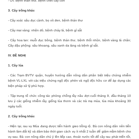
- Ớt: bệnh thán thư, bệnh chết cây con
3. Cây trồng khác
- Cây xoài: sâu đục cành, bọ xít đen, bệnh thán thư
- Cây mai vàng: nhện đỏ, bệnh cháy lá, bệnh gỉ sắt
- Cây hoa lan: muỗi đục bông, bệnh thán thư, bệnh thối nhũn, bệnh vàng lá chân
;
Cây đậu phộng: sâu khoang, sâu xanh da láng và bệnh gỉ sắt.
IV. ĐỀ NGHỊ
1. Cây lúa
- Các Trạm BVTV quận, huyện hướng dẫn nông dân phân biệt triệu chứng nhiễm
bệnh VL-LXL với các triệu chứng ngộ độc phèn và ngộ độc hữu cơ để áp dụng các
biện pháp xử lý phù hợp.
- Tập trung tổ chức công tác phòng chống rầy nâu đợt cuối tháng 9, đầu tháng 10
lưu ý các giống nhiễm rầy, giống lúa thơm và các trà mạ mùa, lúa mùa khoảng 30
ngày tuổi.
2. Cây trồng khác
- Hiện tại, rau vụ Mùa đang được tiến hành gieo trồng rộ. Bà con nông dân nên tiến
hành làm đất kỹ và đảm bảo thời gian cách vụ ít nhất 2 tuần để giảm mầm bệnh cho
vụ sau. Bà con nông dân chú ý lên liếp cao, thoát nước tốt để cây rau phát triển tốt,