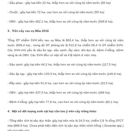
-
Sâu phao
: gây hại trên
22
ha,
thấp
hơn so với cùng kỳ năm
trước (
30
ha)
-
Chuột
: gây hại trên
72
ha,
cao
hơn so với cùng kỳ năm
trước (
55
ha
)
-
OBV
: gây hại trên
462,1
ha,
thấp
hơn so với cùng kỳ năm
trước (
546,8
ha)
.
3
.
Trên cây rau vụ
Mùa 2016
Tổng DT nhiễm SVH trên rau
vụ Mùa
là
863,4
ha,
thấp
hơn so với cùng kỳ năm
trước
(938,4 ha)
, trong đó DT phòng trừ là
512,9
ha chiếm
59,4
% DT nhiễm SVH.
Các SVH chủ yếu là sâu ăn tạp, sâu xanh, rầy xám, dòi đục lá, bệnh rỉ trắng, bệnh
vàng lá và OBV. Các SVH đều có mật số và tỉ lệ bệnh ở mức nhẹ.
- Sâu xanh: gây hại trên
44,2
ha,
thấp
hơn so với cùng kỳ năm trước (
117,5
ha)
- Sâu
ăp tạp
: gây hại trên
120,5
ha,
thấp
hơn so với cùng kỳ năm trước (
140,6
ha)
-
Rầy xám
: gây hại trên
61,9
ha,
cao
hơn so với cùng kỳ năm
trước (
33,5
ha)
-
OBV
: gây hại trên
337,5
ha,
thấp
hơn so với cùng kỳ năm trước (
368
ha)
- Bệnh rỉ trắng: gây hại trên
77,8
ha,
cao
hơn so với cùng kỳ năm trước (
60,1
ha)
.
4
. Một số đối tượng sinh vật hại cần lưu ý trên cây trồng khác
- Tổng diện tích bị sâu đục thân gây hại trên mía là 24,5 ha, chiếm 2,8 % tổng DTCT
mía (886,9 ha). Chưa phát hiện diện tích bị sâu đục thân mình hồng (
Sesamia
spp.)
gây hại trên mía.