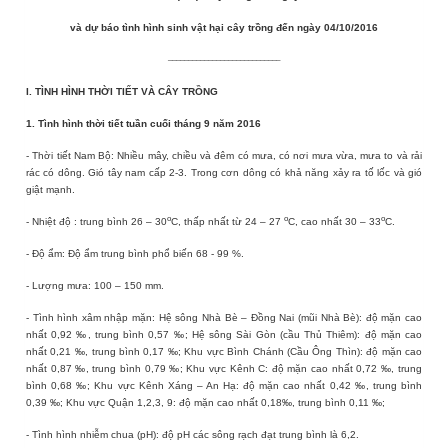
và dự báo tình hình sinh vật hại cây trồng đến ngày 04/10/2016
____________________________
I.
TÌNH HÌNH THỜI TIẾT VÀ CÂY TRỒNG
1. Tình hình thời tiết tuần cuối tháng 9 năm 2016
- Thời tiết Nam Bộ: Nhiều mây, chiều và đêm có mưa, có nơi mưa vừa, mưa to và rải
rác có dông. Gió tây nam cấp 2-3. Trong cơn dông có khả năng xảy ra tố lốc và gió
giật mạnh.
o
o
o
- Nhiệt độ
:
trung bình 26 – 30
C, thấp nhất từ 24 – 27
C, cao nhất 30 – 33
C.
-
Độ ẩm: Độ ẩm trung bình phổ biến
68 - 99
%
.
- Lượng mưa: 100 – 150 mm.
- Tình hình xâm nhập mặn: Hệ sông Nhà Bè – Đồng Nai (mũi Nhà Bè): độ mặn cao
nhất 0,92 ‰, trung bình 0,57 ‰; Hệ sông Sài Gòn (cầu Thủ Thiêm): độ mặn cao
nhất 0,21 ‰, trung bình 0,17 ‰; Khu vực Bình Chánh (Cầu Ông Thìn): độ mặn cao
nhất 0,87 ‰, trung bình 0,79 ‰; Khu vực Kênh C: độ mặn cao nhất 0,72 ‰, trung
bình 0,68 ‰; Khu vực Kênh Xáng – An Hạ: độ mặn cao nhất 0,42 ‰, trung bình
0,39 ‰; Khu vực Quận 1,2,3, 9: độ mặn cao nhất 0,18‰, trung bình 0,11 ‰;
- Tình hình nhiễm chua (pH): độ pH các sông rạch đạt trung bình là 6,2.