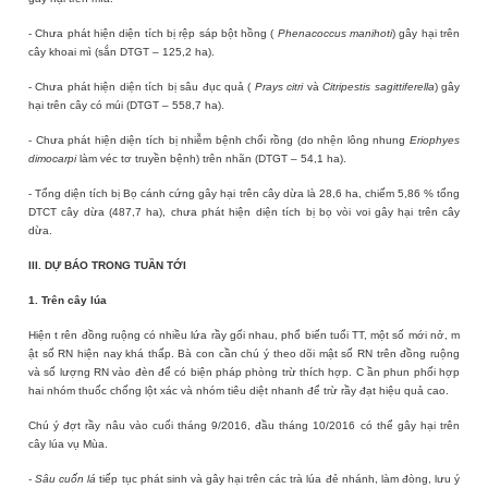
- Chưa phát hiện diện tích bị rệp sáp bột hồng (
Phenacoccus manihoti
) gây hại trên
cây khoai mì (sắn DTGT – 125,2 ha).
- Chưa phát hiện diện tích bị sâu đục quả (
Prays citri
và
Citripestis sagittiferella
) gây
hại trên cây có múi (DTGT – 558,7 ha).
- Chưa phát hiện diện tích bị nhiễm bệnh chổi rồng (do nhện lông nhung
Eriophyes
dimocarpi
làm véc tơ truyền bệnh) trên nhãn (DTGT – 54,1 ha).
- Tổng diện tích bị Bọ cánh cứng gây hại trên cây dừa là 28,6 ha, chiếm 5,86 % tổng
DTCT cây dừa (487,7 ha), chưa phát hiện diện tích bị bọ vòi voi gây hại trên cây
dừa.
III. DỰ BÁO TRONG TUẦN TỚI
1. Trên cây lúa
Hiện t
rên
đồng
ruộng có nhiều lứa rầy gối nhau
, phổ biến tuổi TT, một số mới nở, m
ật số RN hiện nay khá thấp
. Bà con cần chú ý theo dõi mật số RN trên đồng ruộng
và số lượng RN vào đèn để có biện pháp phòng trừ thích hợp. C
ần phun phối hợp
hai nhóm thuốc chống lột xác và nhóm tiêu diệt nhanh để trừ rầy đạt hiệu quả cao.
Chú ý đợt rầy nâu vào cuối tháng 9/2016, đầu tháng 10/2016 có thể gây hại trên
cây lúa vụ Mùa.
- Sâu cuốn lá
tiếp tục phát sinh và gây hại trên các trà lúa đẻ nhánh, làm đòng, lưu ý