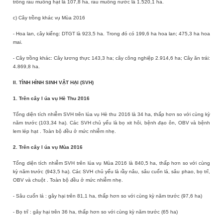
trồng rau muống hạt là 107,8 ha, rau muống nước là 1.520,1 ha.
c) Cây trồng khác vụ Mùa 2016
- Hoa lan, cây kiểng: DTGT là 923,5 ha.
Trong đó có 199,6 ha hoa lan; 475,3 ha hoa
mai.
- Cây trồng khác: Cây lương thực 143,3 ha; cây công nghiệp 2.914,6 ha; Cây ăn trái:
4.869,8 ha.
II. TÌNH HÌNH SINH VẬT HẠI (SVH)
1.
Trên
cây l
úa
vụ Hè Thu 2016
Tổng diện tích nhiễm SVH trên lúa vụ
Hè thu 2016
là
34
ha,
thấp
hơn so với
cùng kỳ
năm trước
(
103,34
ha). Các
SVH chủ yếu là
bọ xit hôi, bệnh đạo ôn, OBV và bệnh
lem lép hạt
. Toàn bộ đều ở mức nhiễm nhẹ.
2.
Trên
cây l
úa
vụ Mùa 2016
Tổng diện tích nhiễm SVH trên lúa vụ
Mùa 2016
là
840,5
ha,
thấp
hơn so với
cùng
kỳ năm trước
(
943,5
ha). Các
SVH chủ yếu là
rầy nâu, sâu cuốn lá, sâu phao, bọ trĩ,
OBV
và chuột
. Toàn bộ đều ở mức nhiễm nhẹ.
-
Sâu cuốn lá
: gây hại trên
81,1
ha,
thấp
hơn so với cùng kỳ năm
trước (
97,6
ha)
-
Bọ trĩ
: gây hại trên
36
ha,
thấp
hơn so với cùng kỳ năm
trước (
65
ha)