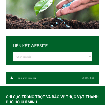
LIÊN KẾT WEBSITE
Tổng lượt truy cập
21,377,688
CHI CỤC TRỒNG TRỌT VÀ BẢO VỆ THỰC VẬT THÀNH
PHỐ HỒ CHÍ MINH