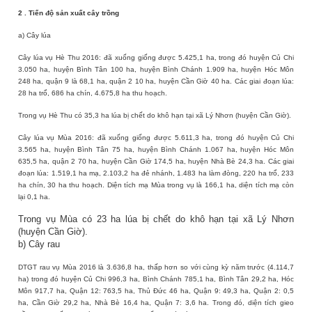
2
. Tiến độ sản xuất
cây trồng
a) Cây lúa
Cây lúa vụ Hè Thu 2016: đã xuống giống được 5.425,1 ha, trong đó huyện Củ Chi
3.050 ha, huyện Bình Tân 100 ha, huyện Bình Chánh 1.909 ha, huyện Hóc Môn
248 ha, quận 9 là 68,1 ha, quận 2 10 ha, huyện Cần Giờ 40 ha. Các giai đoạn lúa:
28 ha trổ, 686 ha chín, 4.675,8 ha thu hoạch.
Trong vụ Hè Thu có 35,3 ha lúa bị chết do khô hạn tại xã Lý Nhơn (huyện Cần Giờ).
Cây lúa vụ Mùa 2016: đã xuống giống được 5.611,3 ha, trong đó huyện Củ Chi
3.565 ha, huyện Bình Tân 75 ha, huyện Bình Chánh 1.067 ha, huyện Hóc Môn
635,5 ha, quận 2 70 ha, huyện Cần Giờ 174,5 ha, huyện Nhà Bè 24,3 ha. Các giai
đoạn lúa: 1.519,1 ha mạ, 2.103,2 ha đẻ nhánh, 1.483 ha làm đòng, 220 ha trổ, 233
ha chín, 30 ha thu hoạch. Diện tích mạ Mùa trong vụ là 166,1 ha, diện tích mạ còn
lại 0,1 ha.
Trong vụ Mùa có 23 ha lúa bị chết do khô hạn tại xã Lý Nhơn
(huyện Cần Giờ).
b) Cây rau
DTGT rau vụ Mùa 2016 là 3.636,8 ha, thấp hơn so với cùng kỳ năm trước (4.114,7
ha) trong đó huyện Củ Chi 996,3 ha, Bình Chánh 785,1 ha, Bình Tân 29,2 ha, Hóc
Môn 917,7 ha, Quận 12: 763,5 ha, Thủ Đức 46 ha, Quận 9: 49,3 ha, Quận 2: 0,5
ha, Cần Giờ 29,2 ha, Nhà Bè 16,4 ha, Quận 7: 3,6 ha. Trong đó, diện tích gieo