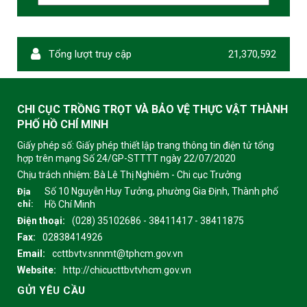
Tổng lượt truy cập
21,370,592
CHI CỤC TRỒNG TRỌT VÀ BẢO VỆ THỰC VẬT THÀNH
PHỐ HỒ CHÍ MINH
Giấy phép số: Giấy phép thiết lập trang thông tin điện tử tổng
hợp trên mạng Số 24/GP-STTTT ngày 22/07/2020
Chịu trách nhiệm:
Bà Lê Thị Nghiêm - Chi cục Trưởng
Số 10 Nguyễn Huy Tưởng, phường Gia Định, Thành phố
Địa
chỉ:
Hồ Chí Minh
Điện thoại:
(028) 35102686 - 38411417 - 38411875
Fax:
02838414926
Email:
ccttbvtv.snnmt@tphcm.gov.vn
Website:
http://chicucttbvtvhcm.gov.vn
GỬI YÊU CẦU