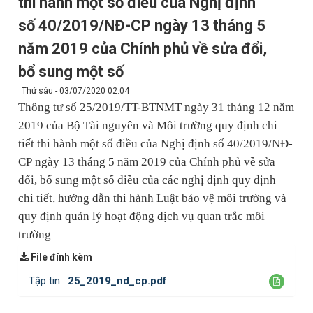
thi hành một số điều của Nghị định
số 40/2019/NĐ-CP ngày 13 tháng 5
năm 2019 của Chính phủ về sửa đổi,
bổ sung một số
Thứ sáu - 03/07/2020 02:04
Thông tư
số 25/2019/TT-BTNMT ngày 31 tháng 12 năm
2019 của Bộ Tài nguyên và Môi trường
quy định chi
tiết thi hành một số điều của Nghị định số
40/2019/NĐ-
CP
ngày 13
tháng
5
năm
2019 của Chính phủ về sửa
đ
ổ
i, b
ổ
sung một số điều của các nghị định quy định
ch
i
tiết, hướng dẫn thi hành Luật bảo vệ môi trường và
quy định quản l
ý
hoạt động dịch vụ quan trắc môi
trường
File đính kèm
Tập tin :
25_2019_nd_cp.pdf