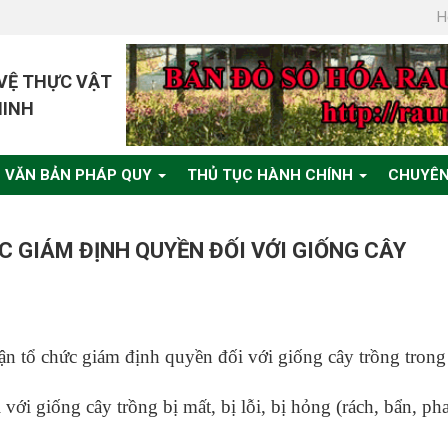
H
 VỆ THỰC VẬT
MINH
VĂN BẢN PHÁP QUY
THỦ TỤC HÀNH CHÍNH
CHUYÊN
C GIÁM ĐỊNH QUYỀN ĐỐI VỚI GIỐNG CÂY
ận tổ chức giám định quyền đối với giống cây trồng trong
ới giống cây trồng bị mất, bị lỗi, bị hỏng (rách, bẩn, pha