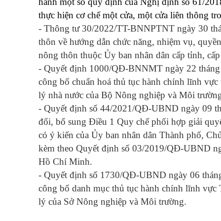
hành một số quy định của Nghị định số 61/20
thực hiện cơ chế một cửa, một cửa liên thông tr
- Thông tư 30/2022/TT-BNNPTNT ngày 30 thán
thôn về hướng dẫn chức năng, nhiệm vụ, quyền
nông thôn thuộc Ủy ban nhân dân cấp tỉnh, cấp
- Quyết định 1000/QĐ-BNNMT ngày 22 tháng 4
công bố chuẩn hoá thủ tục hành chính lĩnh vực 
lý nhà nước của Bộ Nông nghiệp và Môi trườn
- Quyết định số 44/2021/QĐ-UBND ngày 09 th
đổi, bổ sung Điều 1 Quy chế phối hợp giải quy
có ý kiến của Ủy ban nhân dân Thành phố, Ch
kèm theo Quyết định số 03/2019/QĐ-UBND ng
Hồ Chí Minh.
- Quyết định số 1730/QĐ-UBND ngày 06 tháng
công bố danh mục thủ tục hành chính lĩnh vực T
lý của Sở Nông nghiệp
và Môi trường
.