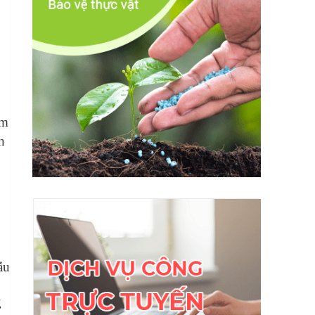
ám
h
ẫu
g