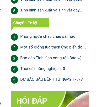
4
.
Tình hình sản xuất và sinh vật gây...
5
Chuyên đề kỹ
thuật
Phòng ngừa châu chấu sa mạc
1
Một số giống lúa thích ứng biến đổi...
2
Báo cáo Tình hình công tác Bảo vệ...
3
Thời của nông nghiệp 4.0
4
DỰ BÁO SÂU BỆNH TỪ NGÀY 1-7/8
5
ức