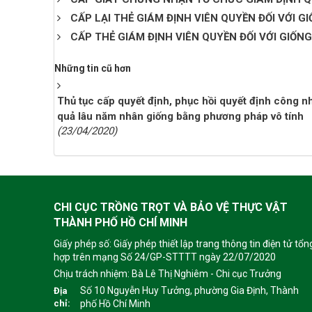
CẤP LẠI THẺ GIÁM ĐỊNH VIÊN QUYỀN ĐỐI VỚI 
CẤP THẺ GIÁM ĐỊNH VIÊN QUYỀN ĐỐI VỚI GIỐN
Những tin cũ hơn
Thủ tục cấp quyết định, phục hồi quyết định công n
quả lâu năm nhân giống bằng phương pháp vô tính
(23/04/2020)
CHI CỤC TRỒNG TRỌT VÀ BẢO VỆ THỰC VẬT
THÀNH PHỐ HỒ CHÍ MINH
Giấy phép số: Giấy phép thiết lập trang thông tin điện tử tổn
hợp trên mạng Số 24/GP-STTTT ngày 22/07/2020
Chịu trách nhiệm:
Bà Lê Thị Nghiêm - Chi cục Trưởng
Số 10 Nguyễn Huy Tưởng, phường Gia Định, Thành
Địa
chỉ:
phố Hồ Chí Minh