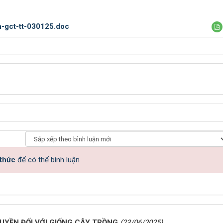
h-gct-tt-030125.doc
 thức
để có thể bình luận
UYỀN ĐỐI VỚI GIỐNG CÂY TRỒNG
(23/06/2025)