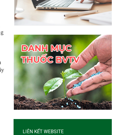
g
ng
n
ây
LIÊN KẾT WEBSITE