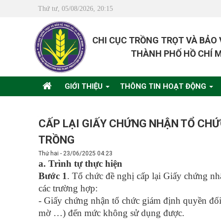
Thứ tư, 05/08/2026, 20:15
CHI CỤC TRỒNG TRỌT VÀ BẢO
THÀNH PHỐ HỒ CHÍ 
GIỚI THIỆU
THÔNG TIN HOẠT ĐỘNG
CẤP LẠI GIẤY CHỨNG NHẬN TỔ CHỨ
TRỒNG
Thứ hai - 23/06/2025 04:23
a. Trình tự thực hiện
Bước 1
. Tổ chức đề nghị cấp lại Giấy chứng nh
các trường hợp:
- Giấy chứng nhận tổ chức giám định quyền đối v
mờ …) đến mức không sử dụng được.