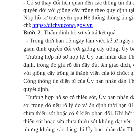
- Có sự thay đổi liên quan đến các thông tin đ
quyền đối với giống cây trồng theo quy định 
N
ộp hồ sơ trực tuyến
qua
Hệ thống thông tin gi
chỉ
:
https://dichvucong.gov.vn
Bước
2
. Thẩm định hồ sơ và trả kết quả:
- Trong thời hạn 15 ngày làm việc kể từ ngày 
giám định quyền đối với giống cây trồng, Ủy 
Trường hợp hồ sơ hợp lệ, Ủy ban nhân dân Thà
định, trong đó ghi rõ tên đầy đủ, tên giao dịch
với giống cây trồng là thành viên của tổ chức;
Cổng thông tin điện tử của Ủy ban nhân dân Th
quyết định.
Trường hợp hồ sơ có thiếu sót, Ủy ban nhân d
sơ, trong đó nêu rõ lý do và ấn định thời hạn 0
chữa thiếu sót hoặc có ý kiến phản đối. Khi hế
thiếu sót hoặc sửa chữa thiếu sót không đạt yêu
nhưng không xác đáng thì Ủy ban nhân dân Thà