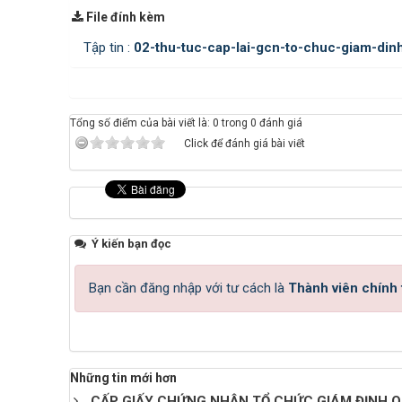
File đính kèm
Tập tin :
02-thu-tuc-cap-lai-gcn-to-chuc-giam-din
Tổng số điểm của bài viết là: 0 trong 0 đánh giá
Click để đánh giá bài viết
Ý kiến bạn đọc
Bạn cần đăng nhập với tư cách là
Thành viên chính
Những tin mới hơn
CẤP GIẤY CHỨNG NHẬN TỔ CHỨC GIÁM ĐỊNH Q