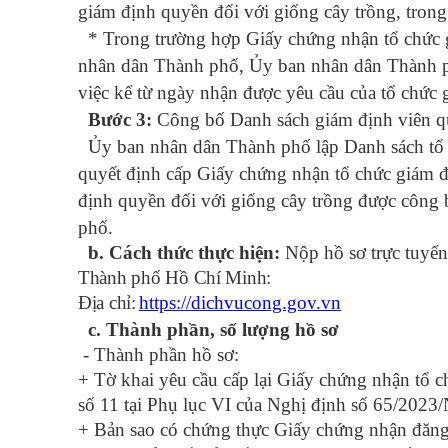
giám định quyền đối với giống cây trồng, trong 
* Trong trường hợp Giấy chứng nhận tổ chức g
nhân dân Thành phố, Ủy ban nhân dân Thành ph
việc kể từ ngày nhận được yêu cầu của tổ chức 
Bước 3:
Công bố Danh sách giám định viên qu
Ủy ban nhân dân Thành phố lập Danh sách tổ c
quyết định cấp Giấy chứng nhận tổ chức giám đ
định quyền đối với giống cây trồng được công 
phố.
b. Cách thức thực hiện:
N
ộp hồ sơ trực tuyến
Thành phố Hồ Chí Minh
:
Địa chỉ
:
https://dichvucong.gov.vn
c. Thành phần, số lượng hồ sơ
-
Thành phần
hồ sơ:
+ Tờ khai yêu cầu cấp lại Giấy chứng nhận tổ 
số 11 tại Phụ lục VI của Nghị định số 65/202
+ Bản sao có chứng thực Giấy chứng nhận đăn