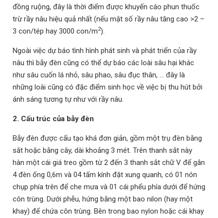
đồng ruộng, đây là thời điểm được khuyến cáo phun thuốc
trừ rầy nâu hiệu quả nhất (nếu mật số rầy nâu tăng cao >2 –
2
3 con/tép hay 3000 con/m
).
Ngoài việc dự báo tình hình phát sinh và phát triển của rầy
nâu thì bẫy đèn cũng có thể dự báo các loài sâu hại khác
như sâu cuốn lá nhỏ, sâu phao, sâu đục thân, … đây là
những loài cũng có đặc điểm sinh học về việc bị thu hút bởi
ánh sáng tương tự như với rầy nâu.
2.
Cấu trúc của bẫy đèn
Bẫy đèn được cấu tạo khá đơn giản, gồm một trụ đèn bằng
sắt hoặc bằng cây, dài khoảng 3 mét.
Trên thanh sắt này
hàn một cái giá treo gồm từ 2 đến 3 thanh sắt chữ V để gắn
4 đèn ống 0,6m
và 04 tấm kính đặt xung quanh,
có 01 nón
chụp phía trên để che mưa và 01 cái phểu phía dưới để hứng
côn trùng. Dưới phễu, hứng bằng một bao nilon (hay một
khay) để chứa côn trùng. Bên trong bao nylon hoặc cái khay