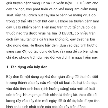
giới truyền bệnh vàng lùn và lùn xoắn lá(VL – LXL) làm cho
cây còi cọc, khó phát triển và có khả năng làm giảm năng
suất. Rầy nâu chích hút cây lúa bị bệnh và mang virus đó
trong cơ thể, khi chích hút cây lúa khỏe sẽ truyền bệnh làm
cây lúa bị nhiễm bệnh. Hiện nay, trên thực tế chưa có loại
thuốc nào trừ được virus hại lúa. Ở ĐBSCL, có nhiều trận
dịch rầy nâu tàn phá cả trà lúa khổng lồ, gây thiệt hại lớn
cho nông dân. Hệ thống bẫy đèn (dựa vào đặc tính hướng
sáng của RN) có tác dụng dự báo rầy nâu để có biện pháp
chỉ đạo phòng trừ hữu hiệu đối với dịch hại nguy hiểm này.
1. Tác dụng của bẫy đèn
Bẫy đèn
là một dụng cụ khá đơn giản
dùng để thu hút, diệt
trưởng thành của rầy nâu và một số loại sâu hại khác dựa
vào đặc tính sinh học (tính hướng sáng) của một số loài
côn trùng. Nhưng mục đích chính là thống kê, theo dõi số
lượng rầy vào bẫy đèn mỗi ngày để từ đó dự báo
được tình
hình phát sinh phát triển của các lứa rầy trên đồng