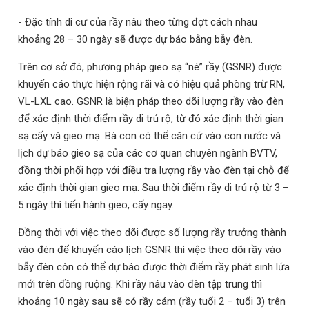
- Đặc tính di cư của rầy nâu theo từng đợt cách nhau
khoảng 28 – 30 ngày sẽ được dự báo bằng bẫy đèn.
Trên cơ sở đó, phương pháp gieo sạ “né” rầy
(GSNR)
được
khuyến cáo thực hiện rộng rãi và có hiệu quả phòng trừ RN,
VL-LXL cao.
GSNR là biện pháp theo dõi lượng rầy vào đèn
để xác định thời điểm rầy di trú rộ, từ đó xác định thời gian
sạ cấy và gieo mạ. Bà con có thể căn cứ vào con nước và
lịch dự báo gieo sạ của các cơ quan chuyên ngành BVTV,
đồng thời phối hợp với điều tra lượng rầy vào đèn tại chỗ để
xác định thời gian gieo mạ. Sau thời điểm rầy di trú rộ từ 3 –
5 ngày thì tiến hành gieo, cấy ngay.
Đồng thời với việc theo dõi được số lượng rầy trưởng thành
vào đèn để khuyến cáo lịch GSNR thì việc theo dõi rầy vào
bẫy đèn còn có thể dự báo được thời điểm rầy phát sinh lứa
mới trên đồng ruộng. Khi rầy nâu vào đèn tập trung thì
khoảng 10 ngày sau sẽ có rầy cám (rầy tuổi 2 – tuổi 3) trên