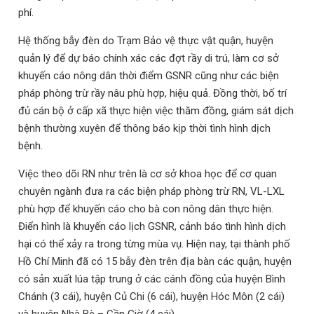
phí.
Hệ thống bẫy đèn do Trạm Bảo vệ thực vật quận, huyện
quản lý để dự báo chính xác các đợt rầy di trú, làm cơ sở
khuyến cáo nông dân thời điểm GSNR cũng như các biện
pháp phòng trừ rầy nâu phù hợp, hiệu quả. Đồng thời, bố trí
đủ cán bộ ở cấp xã thực hiện việc thăm đồng, giám sát dịch
bệnh thường xuyên để thông báo kịp thời tình hình dịch
bệnh.
Việc theo dõi RN như trên là cơ sở khoa học để cơ quan
chuyên ngành đưa ra các biện pháp phòng trừ RN, VL-LXL
phù hợp để khuyến cáo cho bà con nông dân thực hiện.
Điển hình là khuyến cáo lịch GSNR, cảnh báo tình hình dịch
hại có thể xảy ra trong từng mùa vụ. Hiện nay, tại thành phố
Hồ Chí Minh đã có 15 bẫy đèn trên địa bàn các quận, huyện
có sản xuất lúa tập trung ở các cánh đồng của huyện Bình
Chánh (3 cái), huyện Củ Chi (6 cái), huyện Hóc Môn (2 cái)
và huyện Nhà Bè – Cần Giờ (4 cái).