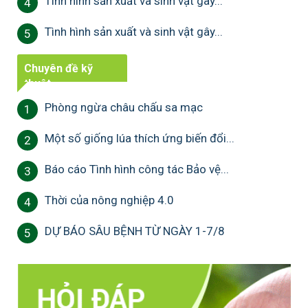
Tình hình sản xuất và sinh vật gây...
4
Tình hình sản xuất và sinh vật gây...
5
Chuyên đề kỹ
thuật
Phòng ngừa châu chấu sa mạc
1
Một số giống lúa thích ứng biến đổi...
2
Báo cáo Tình hình công tác Bảo vệ...
3
Thời của nông nghiệp 4.0
4
DỰ BÁO SÂU BỆNH TỪ NGÀY 1-7/8
5