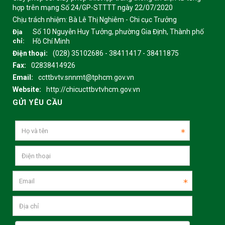
hợp trên mạng Số 24/GP-STTTT ngày 22/07/2020
Chịu trách nhiệm:
Bà Lê Thị Nghiêm - Chi cục Trưởng
Số 10 Nguyễn Huy Tưởng, phường Gia Định, Thành phố
Địa
chỉ:
Hồ Chí Minh
Điện thoại:
(028) 35102686 - 38411417 - 38411875
Fax:
02838414926
Email:
ccttbvtv.snnmt@tphcm.gov.vn
Website:
http://chicucttbvtvhcm.gov.vn
GỬI YÊU CẦU