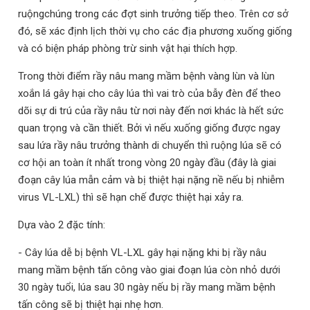
ruộngchúng trong các đợt sinh trưởng tiếp theo
. Trên cơ sở
đó, sẽ xác định lịch thời vụ cho các địa phương xuống giống
và có biện pháp phòng trừ sinh vật hại thích hợp.
Trong thời điểm rầy nâu mang mầm bệnh vàng lùn và lùn
xoắn lá gây hại cho cây lúa thì vai trò của bẫy đèn để theo
dõi sự di trú của rầy nâu từ nơi này đến nơi khác là hết sức
quan trọng và cần thiết. Bởi vì nếu xuống giống được ngay
sau lứa rầy nâu trưởng thành di chuyển thì ruộng lúa sẽ có
cơ hội an toàn ít nhất trong vòng 20 ngày đầu (đây là giai
đoạn cây lúa mẫn cảm và bị thiệt hại nặng nề nếu bị nhiễm
virus VL-LXL) thì sẽ hạn chế được thiệt hại xảy ra.
Dựa vào 2 đặc tính:
- Cây lúa dễ bị bệnh VL-LXL gây hại nặng khi bị rầy nâu
mang mầm bệnh tấn công vào giai đoạn lúa còn nhỏ dưới
30 ngày tuổi, lúa sau 30 ngày nếu bị rầy mang mầm bệnh
tấn công sẽ bị thiệt hại nhẹ hơn.