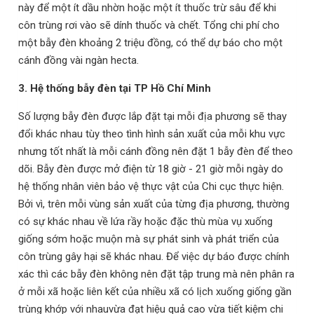
này để một ít dầu nhờn hoặc một ít thuốc trừ sâu để khi
côn trùng rơi vào sẽ dính thuốc và chết.
Tổng chi phí cho
một bẫy đèn khoảng 2 triệu đồng, có thể dự báo cho một
cánh đồng vài ngàn hecta.
3.
Hệ thống bẫy đèn tại TP Hồ Chí Minh
Số lượng bẫy đèn được lắp đặt tại mỗi địa phương sẽ thay
đổi khác nhau tùy theo tình hình sản xuất của mỗi khu vực
nhưng tốt nhất là mỗi cánh đồng nên đặt 1 bẫy đèn để theo
dõi.
Bẫy đèn được mở điện từ 18 giờ - 21 giờ mỗi ngày do
hệ thống nhân viên bảo vệ thực vật của Chi cục thực hiện.
Bởi vì, trên mỗi vùng sản xuất của từng địa phương, thường
có sự khác nhau về lứa rầy hoặc đặc thù mùa vụ xuống
giống sớm hoặc muộn mà sự phát sinh và phát triển của
côn trùng gây hại sẽ khác nhau. Để việc dự báo được chính
xác thì các bẫy đèn không nên đặt tập trung mà nên phân ra
ở mỗi xã hoặc liên kết của nhiều xã có lịch xuống giống gần
trùng khớp với nhauvừa đạt hiệu quả cao vừa tiết kiệm chi