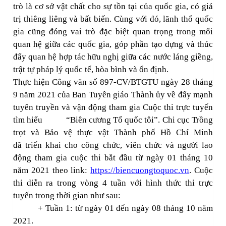
trò là cơ sở vật chất cho sự tồn tại của quốc gia, có giá
trị thiêng liêng và bất biến. Cùng với đó, lãnh thổ quốc
gia cũng đóng vai trò đặc biệt quan trọng trong mối
quan hệ giữa các quốc gia, góp phần tạo dựng và thúc
đẩy quan hệ hợp tác hữu nghị giữa các nước láng giềng,
trật tự pháp lý quốc tế, hòa bình và ổn định.
Thực hiện Công văn số 897-CV/BTGTU ngày 28 tháng
9 năm 2021 của Ban Tuyên giáo Thành ủy về đẩy mạnh
tuyên truyền và vận động tham gia Cuộc thi trực tuyến
tìm hiểu “Biên cương Tổ quốc tôi”. Chi cục Trồng
trọt và Bảo vệ thực vật
Thành phố Hồ Chí Minh
đã
triển
khai cho công chức, viên chức và
người lao
động tham gia cuộc thi bắt đầu từ ngày 01 tháng 10
năm 2021 theo link:
https://biencuongtoquoc.vn
.
Cuộc
thi diễn ra trong vòng 4 tuần với hình thức thi trực
tuyến trong thời gian như sau:
+ Tuần 1: từ ngày 01 đến ngày 08 tháng 10 năm
2021.