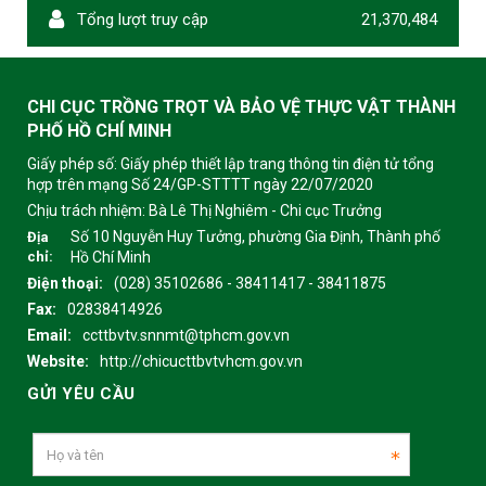
Tổng lượt truy cập
21,370,484
CHI CỤC TRỒNG TRỌT VÀ BẢO VỆ THỰC VẬT THÀNH
PHỐ HỒ CHÍ MINH
Giấy phép số: Giấy phép thiết lập trang thông tin điện tử tổng
hợp trên mạng Số 24/GP-STTTT ngày 22/07/2020
Chịu trách nhiệm:
Bà Lê Thị Nghiêm - Chi cục Trưởng
Số 10 Nguyễn Huy Tưởng, phường Gia Định, Thành phố
Địa
chỉ:
Hồ Chí Minh
Điện thoại:
(028) 35102686 - 38411417 - 38411875
Fax:
02838414926
Email:
ccttbvtv.snnmt@tphcm.gov.vn
Website:
http://chicucttbvtvhcm.gov.vn
GỬI YÊU CẦU