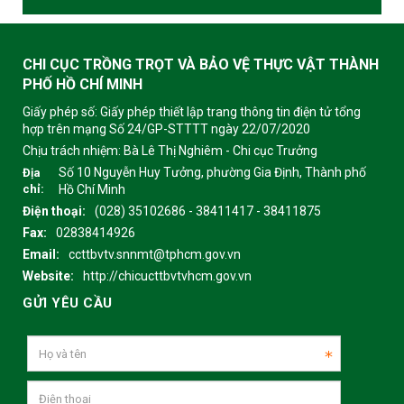
CHI CỤC TRỒNG TRỌT VÀ BẢO VỆ THỰC VẬT THÀNH
PHỐ HỒ CHÍ MINH
Giấy phép số: Giấy phép thiết lập trang thông tin điện tử tổng
hợp trên mạng Số 24/GP-STTTT ngày 22/07/2020
Chịu trách nhiệm:
Bà Lê Thị Nghiêm - Chi cục Trưởng
Số 10 Nguyễn Huy Tưởng, phường Gia Định, Thành phố
Địa
chỉ:
Hồ Chí Minh
Điện thoại:
(028) 35102686 - 38411417 - 38411875
Fax:
02838414926
Email:
ccttbvtv.snnmt@tphcm.gov.vn
Website:
http://chicucttbvtvhcm.gov.vn
GỬI YÊU CẦU