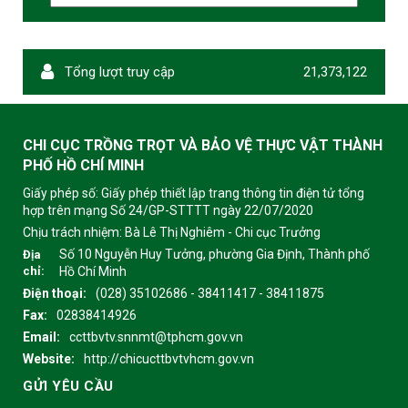
Tổng lượt truy cập
21,373,122
CHI CỤC TRỒNG TRỌT VÀ BẢO VỆ THỰC VẬT THÀNH
PHỐ HỒ CHÍ MINH
Giấy phép số: Giấy phép thiết lập trang thông tin điện tử tổng
hợp trên mạng Số 24/GP-STTTT ngày 22/07/2020
Chịu trách nhiệm:
Bà Lê Thị Nghiêm - Chi cục Trưởng
Số 10 Nguyễn Huy Tưởng, phường Gia Định, Thành phố
Địa
chỉ:
Hồ Chí Minh
Điện thoại:
(028) 35102686 - 38411417 - 38411875
Fax:
02838414926
Email:
ccttbvtv.snnmt@tphcm.gov.vn
Website:
http://chicucttbvtvhcm.gov.vn
GỬI YÊU CẦU