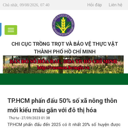
Hỏi đáp
Liên hệ
Chủ nhật, 09/08/2026, 07:40
CHI CỤC TRỒNG TRỌT VÀ BẢO VỆ THỰC VẬT
THÀNH PHỐ HỒ CHÍ MINH
TP.HCM phấn đấu 50% số xã nông thôn
mới kiểu mẫu gắn với đô thị hóa
Thứ tư - 27/09/2023 01:38
TP.HCM phấn đấu đến 2025 có ít nhất 20% số huyện được