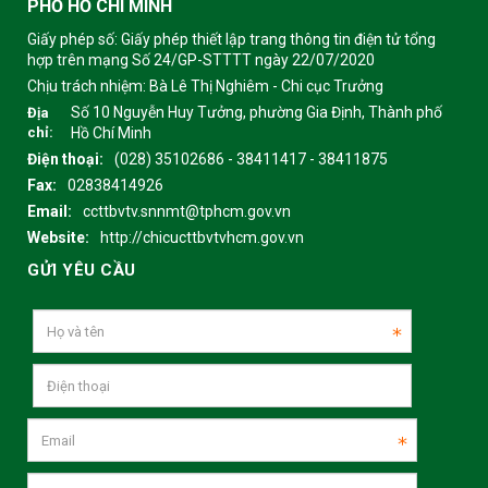
PHỐ HỒ CHÍ MINH
Giấy phép số: Giấy phép thiết lập trang thông tin điện tử tổng
hợp trên mạng Số 24/GP-STTTT ngày 22/07/2020
Chịu trách nhiệm:
Bà Lê Thị Nghiêm - Chi cục Trưởng
Số 10 Nguyễn Huy Tưởng, phường Gia Định, Thành phố
Địa
chỉ:
Hồ Chí Minh
Điện thoại:
(028) 35102686 - 38411417 - 38411875
Fax:
02838414926
Email:
ccttbvtv.snnmt@tphcm.gov.vn
Website:
http://chicucttbvtvhcm.gov.vn
GỬI YÊU CẦU