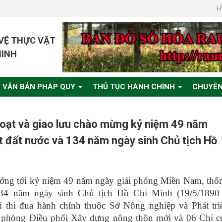
H
 VỆ THỰC VẬT
MINH
VĂN BẢN PHÁP QUY
THỦ TỤC HÀNH CHÍNH
CHUYÊN
 hoạt và giao lưu chào mừng kỷ niệm 49 năm
t đất nước và 134 năm ngày sinh Chủ tịch Hồ
ướng tới kỷ niệm 49 năm ngày giải phóng Miền Nam, thố
 134 năm ngày sinh Chủ tịch Hồ Chí Minh (19/5/1890
 thi đua hành chính thuộc Sở Nông nghiệp và Phát tri
phòng Điều phối Xây dựng nông thôn mới và 06 Chi c