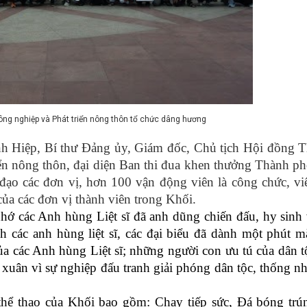
 Nông nghiệp và Phát triển nông thôn tổ chức dâng hương
h Hiệp, Bí thư Đảng ủy, Giám đốc, Chủ tịch Hội đồng T
ển nông thôn, đại diện Ban thi đua khen thưởng Thành ph
ạo các đơn vị, hơn 100 vận động viên là công chức, vi
ủa các đơn vị thành viên trong Khối.
ớ các Anh hùng Liệt sĩ đã anh dũng chiến đấu, hy sinh 
h các anh hùng liệt sĩ, các đại biểu đã dành một phút m
của các Anh hùng Liệt sĩ; những người con ưu tú của dân t
xuân vì sự nghiệp đấu tranh giải phóng dân tộc, thống nh
thể thao của Khối bao gồm: Chạy tiếp sức, Đá bóng trú