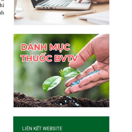
hi
nh
LIÊN KẾT WEBSITE