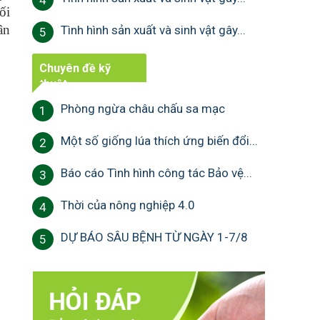
4
ối
ân
Tình hình sản xuất và sinh vật gây...
5
Chuyên đề kỹ
thuật
Phòng ngừa châu chấu sa mạc
1
Một số giống lúa thích ứng biến đổi...
2
Báo cáo Tình hình công tác Bảo vệ...
3
Thời của nông nghiệp 4.0
4
DỰ BÁO SÂU BỆNH TỪ NGÀY 1-7/8
5