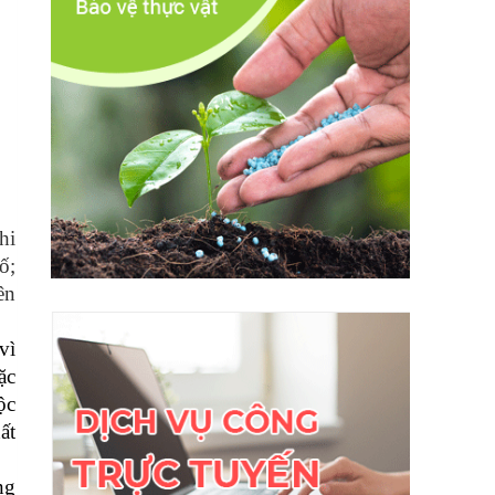
hi
ố;
ên
vì
ặc
ộc
ất
ng