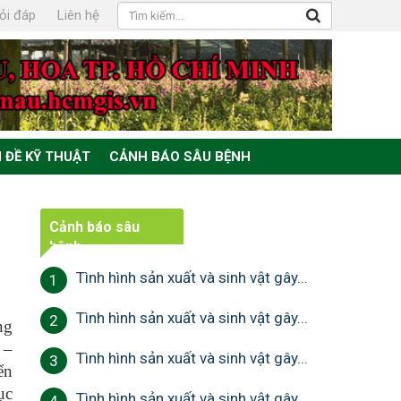
ỏi đáp
Liên hệ
 ĐỀ KỸ THUẬT
CẢNH BÁO SÂU BỆNH
Cảnh báo sâu
bệnh
Tình hình sản xuất và sinh vật gây...
1
Tình hình sản xuất và sinh vật gây...
2
ng
 –
Tình hình sản xuất và sinh vật gây...
3
ển
ục
Tình hình sản xuất và sinh vật gây...