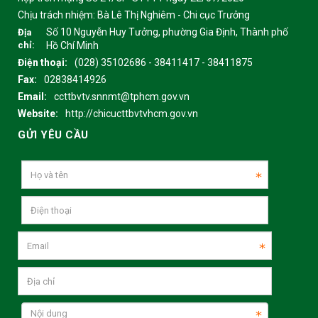
Chịu trách nhiệm:
Bà Lê Thị Nghiêm - Chi cục Trưởng
Số 10 Nguyễn Huy Tưởng, phường Gia Định, Thành phố
Địa
chỉ:
Hồ Chí Minh
Điện thoại:
(028) 35102686 - 38411417 - 38411875
Fax:
02838414926
Email:
ccttbvtv.snnmt@tphcm.gov.vn
Website:
http://chicucttbvtvhcm.gov.vn
GỬI YÊU CẦU