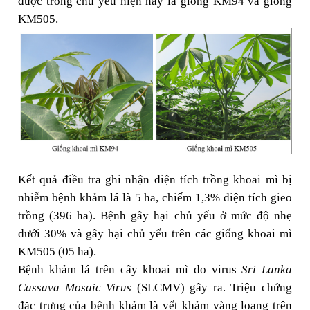
được trồng chủ yếu hiện nay là giống KM94 và giống
KM505.
Kết quả điều tra ghi nhận
diện tích trồng khoai mì bị
nhiễm bệnh khảm lá là 5 ha, chiếm 1,3% diện tích gieo
trồng (396 ha). Bệnh gây hại chủ yếu ở mức độ nhẹ
dưới 30% và gây hại chủ yếu trên các giống khoai mì
KM505 (05 ha).
Bệnh khảm lá trên cây khoai mì do virus
Sri Lanka
Cassava Mosaic Virus
(SLCMV) gây ra.
Triệu chứng
đặc trưng của bệnh khảm là vết khảm vàng loang trên