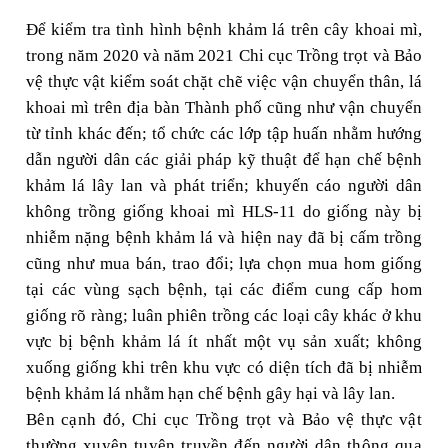
Để kiểm tra tình hình bệnh khảm lá trên cây khoai mì,
trong năm 2020 và năm 2021 Chi cục Trồng trọt và Bảo
vệ thực vật kiểm soát chặt chẽ việc vận chuyển thân, lá
khoai mì trên địa bàn Thành phố cũng như vận chuyển
từ tỉnh khác đến
;
tổ chức các lớp tập huấn nhằm hướng
dẫn người dân các giải pháp kỹ thuật để hạn chế bệnh
khảm lá lây lan và phát triển; khuyến cáo người dân
không trồng giống khoai mì HLS-11 do giống này bị
nhiễm nặng bệnh khảm lá và hiện nay đã bị cấm trồng
cũng như mua bán, trao đổi; lựa chọn mua hom giống
tại các vùng sạch bệnh, tại các điểm cung cấp hom
giống rõ ràng; luân phiên trồng các loại cây khác ở khu
vực bị bệnh khảm lá ít nhất một vụ sản xuất; không
xuống giống khi trên khu vực có diện tích đã bị nhiễm
bệnh khảm lá nhằm hạn chế bệnh gây hại
và
lây lan.
Bên cạnh đó, Chi cục Trồng trọt và Bảo vệ thực vật
thường xuyên tuyên truyền đến người dân thông qua