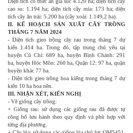
Diện tích cỏ thức ăn gia súc 4.120 ha; diện tích cây
cao su: 1.194 ha; diện tích cây mía: 173 ha; diện
tích cây ăn trái: 5.200 ha (cây xoài: 1.149,2 ha).
II. KẾ HOẠCH SẢN XUẤT CÂY TRỒNG
THÁNG 7 NĂM 2024
- Diện tích gieo trồng cây rau trong tháng 7 dự
kiến 1.414 ha. Trong đó, tập trung chủ yếu tại
huyện Củ Chi: 689 ha, huyện Bình Chánh: 291
ha, huyện Hóc Môn: 260 ha, Quận 12: 97 ha, quận
huyện khác 77 ha.
- Diện tích gieo trồng hoa kiểng trong tháng 7 dự
kiến 10 ha hoa nền.
III. NHẬN XÉT, KIẾN NGHỊ
- Về giống cây trồng:
+ Giống rau: sử dụng các giống rau đã được tự
công bố lưu hành theo quy định và phù hợp với
từng địa phương.
+ Cây lúa: sử dụng các giống lúa chủ lực OM5451,