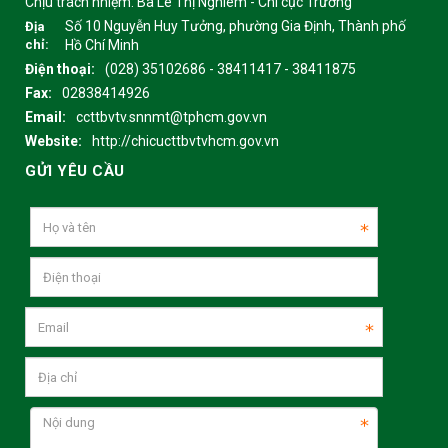
Chịu trách nhiệm:
Bà Lê Thị Nghiêm - Chi cục Trưởng
Số 10 Nguyễn Huy Tưởng, phường Gia Định, Thành phố
Địa
chỉ:
Hồ Chí Minh
Điện thoại:
(028) 35102686 - 38411417 - 38411875
Fax:
02838414926
Email:
ccttbvtv.snnmt@tphcm.gov.vn
Website:
http://chicucttbvtvhcm.gov.vn
GỬI YÊU CẦU