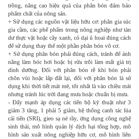
trồng, nâng cao hiệu quả của phân bón đảm bảo
phẩm chất của nông sản.
+ Sử dụng các nguồn vật liệu hữu cơ: phân gia súc
gia cầm, các phế phẩm trong nông nghiệp như tàn
dư thực vật hoặc cây xanh, cỏ dại ủ hoai đúng cách
để sử dụng thay thế một phần phân bón vô cơ.
+ Sử dụng phân bón phải đúng cách, tránh để ánh
nắng làm bóc hơi hoặc bị rửa trôi làm mất giá trị
dinh dưỡng. Đối với phân bón rễ khi bón phải
chôn vùi hoặc lấp đất lại, đối với phân bón lá sử
dụng khi thời tiết mát mẽ, tốt nhất là vào chiều mát
nhưng tránh lúc trời đang mưa hoặc chuẩn bị mưa.
- Đẩy mạnh áp dụng các tiến bộ kỹ thuật như 3
giảm 3 tăng, 1 phải 5 giảm, hệ thống canh tác lúa
cải tiến (SRI), gieo sạ né rầy, ứng dụng công nghệ
sinh thái, mô hình quản lý dịch hại tổng hợp, mô
hình sản xuất nông nghiệp hữu cơ, mô hình liên